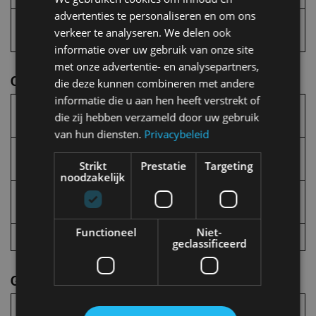
advertenties te personaliseren en om ons
3
TinQ
Maastricht
€ 1,8689
verkeer te analyseren. We delen ook
Brusselseweg
informatie over uw gebruik van onze site
met onze advertentie- en analysepartners,
Goedkoopste tankstation Overijssel
die deze kunnen combineren met andere
informatie die u aan hen heeft verstrekt of
Stationsnaam
Plaats van
Gemiddelde
die zij hebben verzameld door uw gebruik
station
prijs
2024
van hun diensten.
Privacybeleid
1
Fieten Olie
Steenwijk
€ 1,7270
Strikt
Prestatie
Targeting
Steenwijk
noodzakelijk
2
Joontjes Kreditank
Steenwijk
€ 1,8050
Steenwijk
Functioneel
Niet-
3
Fieten Olie Enter
Enter
€ 1,8057
geclassificeerd
Goedkoopste tankstation Zeeland
Stationsnaam
Plaats van
Gemiddelde