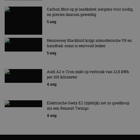
hoe de eindgebruiker
analyserapporten
de website gebruikt
van de site.
Carbon fibre op je laadkabel: nergens voor nodig,
en over eventuele
advertenties die de
en precies daarom geweldig
_ga_SC6JKZPPKY
.autorai.nl
1 jaar 1
Deze cookie wordt
eindgebruiker heeft
maand
gebruikt door
5 aug
gezien voordat hij de
Google Analytics
genoemde website
om de sessiestatus
bezocht.
te behouden.
Hennessey Blackbird krijgt atmosferische V8 en
handbak: soms is eenvoud leuker
5 aug
Audi A2 e-Tron mikt op verbruik van 12,8 kWh
per 100 kilometer
4 aug
Elektrische Geely E2 (tijdelijk) net zo goedkoop
als een Renault Twingo
4 aug