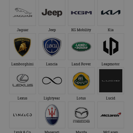
Jaguar
Jeep
KG Mobility
Kia
Lamborghini
Lancia
Land Rover
Leapmotor
Lexus
Lightyear
Lotus
Lucid
Lynk & Co
Maserati
Mazda
McLaren