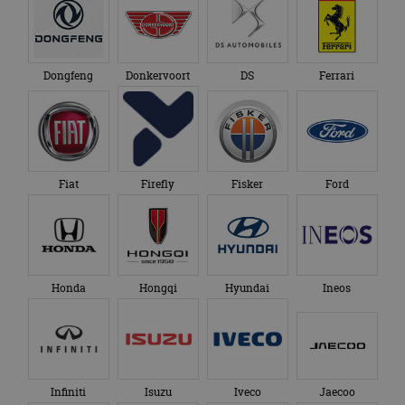
Dongfeng
Donkervoort
DS
Ferrari
Fiat
Firefly
Fisker
Ford
Honda
Hongqi
Hyundai
Ineos
Infiniti
Isuzu
Iveco
Jaecoo