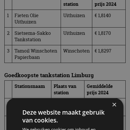
station
prijs
2024
1
Fieten Olie
Uithuizen
€ 1,8140
Uithuizen
2
Sietsema-Sakko
Uithuizen
€ 1,8170
Tankstation
3
Tamoil Winschoten
Winschoten
€ 1,8297
Papierbaan
Goedkoopste tankstation Limburg
Stationsnaam
Plaats van
Gemiddelde
station
prijs
2024
×
1
TotalEnergies
Weert
€ 1,8278
Lingen
Deze website maakt gebruik
van cookies.
2
Esso Express
Beringe
€ 1,8363
Helden
We gebruiken cookies om inhoud en