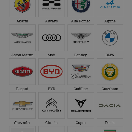
Abarth
Aiways
Alfa Romeo
Alpine
Aston Martin
Audi
Bentley
BMW
Bugatti
BYD
Cadillac
Caterham
Chevrolet
Citroën
Cupra
Dacia