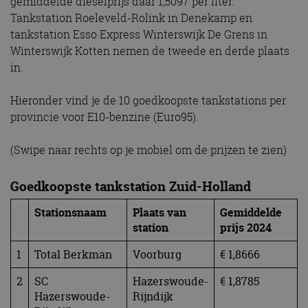
gemiddelde dieselprijs daar 1,5097 per liter.
Tankstation Roeleveld-Rolink in Denekamp en
tankstation Esso Express Winterswijk De Grens in
Winterswijk Kotten nemen de tweede en derde plaats
in.
Hieronder vind je de 10 goedkoopste tankstations per
provincie voor E10-benzine (Euro95).
(Swipe naar rechts op je mobiel om de prijzen te zien)
Goedkoopste tankstation Zuid-Holland
Stationsnaam
Plaats van
Gemiddelde
station
prijs 2024
1
Total Berkman
Voorburg
€ 1,8666
2
SC
Hazerswoude-
€ 1,8785
Hazerswoude-
Rijndijk