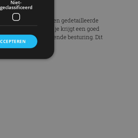
Niet-
geclassificeerd
 die open kunnen, een gedetailleerde
erwijder het dak en je krijgt een goed
itkijkspiegel en werkende besturing. Dit
ACCEPTEREN
rd
elding en
ervice om
es van de bezoeker
unen van de
den van