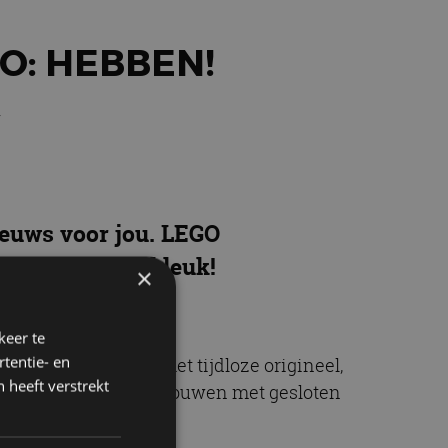
O: HEBBEN!
r
ieuws voor jou. LEGO
 goedkoop, wel leuk!
×
keer te
tentie- en
ntieke details van het tijdloze origineel,
 heeft verstrekt
je kunt een exemplaar bouwen met gesloten
net geen 150 euro.