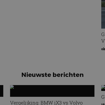
G
V
ok
Nieuwste berichten
G
Vergelijking: BMW iX3 vs Volvo
15