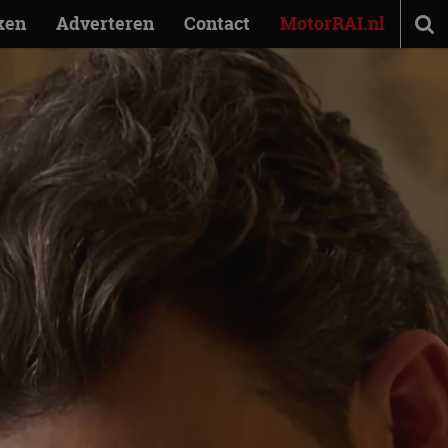
ken
Adverteren
Contact
MotorRAI.nl