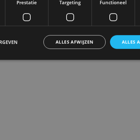
Prestatie
Targeting
Functioneel
ieke kenmerken, waaronder een motorkap en kofferbak
entilator en een echt werkende trekstangbesturing. V
ings- en gaspedalen, versnellingspook, radio, achteru
ERGEVEN
ALLES AFWIJZEN
ALLES 
kentekenplaten.
trikt noodzakelijk
Prestatie
Targeting
Functioneel
Niet-geclassificee
 cookies maken de kernfunctionaliteiten van de website mogelijk, zoals gebruikersaanm
bsite kan niet goed worden gebruikt zonder de strikt noodzakelijke cookies.
Aanbieder
/
Vervaldatum
Omschrijving
Domein
1 jaar
Deze cookie wordt gebruikt door de CloudFlare-s
Cloudflare,
vertrouwd webverkeer te identificeren en alle
Inc.
beveiligingsbeperkingen op basis van het IP-adr
.autorai.nl
te omzeilen. Het is essentieel voor het onderste
veiligheid van een website functies en in het bie
bescherming tegen kwaadaardige bezoekers.