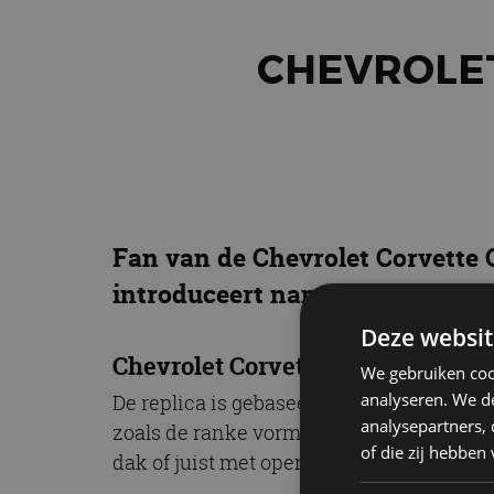
CHEVROLET
Fan van de Chevrolet Corvette 
introduceert namelijk een Corve
Deze websit
Chevrolet Corvette C1 uit 1961
We gebruiken coo
analyseren. We de
De replica is gebaseerd op de Chevrolet C
analysepartners,
zoals de ranke vormen van het klassieke 
of die zij hebbe
dak of juist met open dak. Daarin kan d