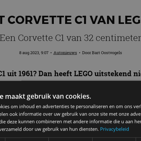
 CORVETTE C1 VAN LEG
Een Corvette C1 van 32 centimete
8 aug 2023, 9:07
•
Autonieuws
• Door
Bart Oostvogels
C1 uit 1961? Dan heeft LEGO uitstekend n
tte C1 in de zogeheten ICONS-serie. Niet
e maakt gebruik van cookies.
kies om inhoud en advertenties te personaliseren en om ons ver
len ook informatie over uw gebruik van onze site met onze adver
orvette C1 uit 1961 en zit volgens LEGO boordevol authe
 die deze kunnen combineren met andere informatie die u aan hen
silhouet en het elegante interieur. Saillant detail: 
n verzameld door uw gebruik van hun diensten.
Privacybeleid
e bouwer dus variëren. Kopen?
Klik dan hier
. Hij kost 