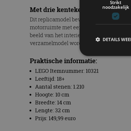
Strikt
noodzakelijk
Met drie kentekenplaten
Dit replicamodel bevat diverse authent
motorruimte met een draaiende radiatorv
beeld van het interieur met rem-, koppel
DETAILS WE
verzamelmodel wordt geleverd met drie 
Praktische informatie:
S
LEGO Itemnummer: 10321
Leeftijd: 18+
Strikt noodzakelijke
accountbeheer. De we
Aantal stenen: 1.210
Hoogte: 10 cm
Naam
Breedte: 14 cm
cf_clearance
Lengte: 32 cm
Prijs: 149,99 euro