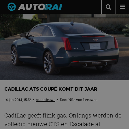
Autonieuws
Podcast
Autotests
Automerken
Adverteren
Contact
MotorRAI.nl
CADILLAC ATS COUPÉ KOMT DIT JAAR
14 jan 2014, 15:32
•
Autonieuws
• Door
Nile van Leeuwen
Cadillac geeft flink gas. Onlangs werden de
volledig nieuwe CTS en Escalade al