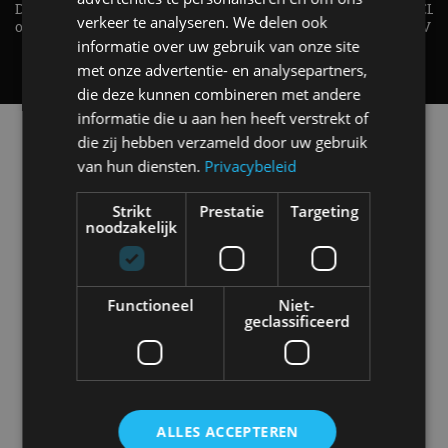
De EV Experience geeft antwoord
elektrische pk's, maar WELK
verkeer te analyseren. We delen ook
op je vraag! - AutoRAI TV
AUTO is het? - AutoRAI TV
informatie over uw gebruik van onze site
met onze advertentie- en analysepartners,
die deze kunnen combineren met andere
informatie die u aan hen heeft verstrekt of
Alle automerken
die zij hebben verzameld door uw gebruik
Selecteer een merk voor meer informatie, modellen
van hun diensten.
Privacybeleid
en alle nieuwsberichten
Strikt
Prestatie
Targeting
noodzakelijk
Abarth
Aiways
Alfa Romeo
Alpine
Functioneel
Niet-
geclassificeerd
Aston Martin
Audi
Bentley
BMW
ALLES ACCEPTEREN