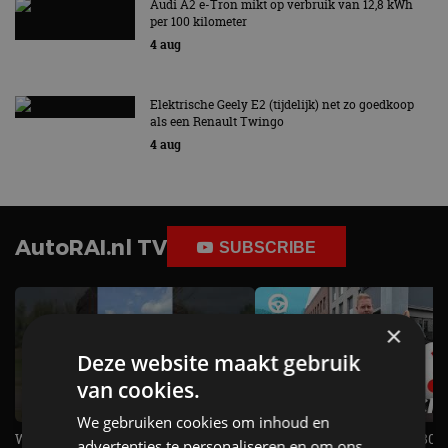
Audi A2 e-Tron mikt op verbruik van 12,8 kWh
per 100 kilometer
4 aug
Elektrische Geely E2 (tijdelijk) net zo goedkoop
als een Renault Twingo
4 aug
AutoRAI.nl TV
SUBSCRIBE
×
Deze website maakt gebruik
van cookies.
We gebruiken cookies om inhoud en
Welke elektrische auto past bij jou?
1.500 KG Trekgewicht & 380
advertenties te personaliseren en om ons