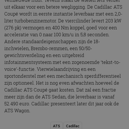
vernieuwde front. Tevens staan de wielen iets verder
uit elkaar voor een betere wegligging. De Cadillac ATS
Coupé wordt in eerste instantie leverbaar met een 2,0-
liter turbobenzinemotor. De viercilinder levert 203 kW
(276 pk) vermogen en 400 Nm koppel, goed voor een
acceleratie van 0 naar 100 km/u in 5,8 seconden.
Andere standaardeigenschappen zijn de 18-
inchwielen, Brembo-remmen, een 50/50-
gewichtsverdeling en een uitgebreid
infotainmentsysteem met een zogenoemde ‘tekst-to-
voice’-functie. Vierwielaandrijving en een
sportonderstel met een mechanisch sperdifferentieel
zijn optioneel. Het is nog even afwachten hoeveel de
Cadillac ATS Coupé gaat kosten. Dat zal een fractie
meer zijn dan de ATS Sedan, die leverbaar is vanaf
52.490 euro. Cadillac presenteert later dit jaar ook de
ATS Wagon.
ATS
Cadillac