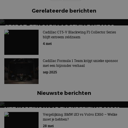
Gerelateerde berichten
GESPOT: EEN CADILLAC SEVILLE UIT 1986
Cadillac CT5-V Blackwing F1 Collector Series
Heet gewassen Cadillac
blijft extreem zeldzaam
4 mei
Cadillac Formula 1 Team krijgt unieke sponsor
met een bijzonder verhaal
sep 2025
Nieuwste berichten
MET KORTING NAAR EV EXPERIENCE 2026?
AUTORAI REGELT HET!
Vergelijking: BMW iX3 vs Volvo EX60 – Welke
moet je hebben?
EV Experience 2026 van 24 tot 26 september
28 mei