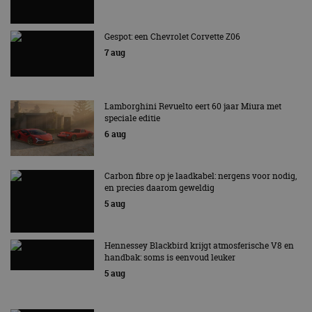
Gespot: een Chevrolet Corvette Z06
7 aug
Lamborghini Revuelto eert 60 jaar Miura met
speciale editie
6 aug
Carbon fibre op je laadkabel: nergens voor nodig,
en precies daarom geweldig
5 aug
Hennessey Blackbird krijgt atmosferische V8 en
handbak: soms is eenvoud leuker
5 aug