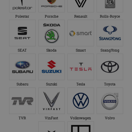
Polestar
Porsche
Renault
Rolls-Royce
SEAT
Skoda
Smart
SsangYong
Subaru
Suzuki
Tesla
Toyota
TVR
VinFast
Volkswagen
Volvo