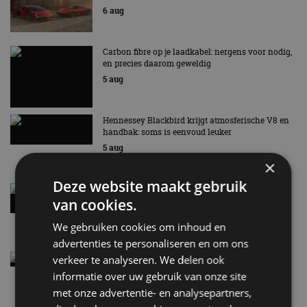
6 aug
Carbon fibre op je laadkabel: nergens voor nodig,
en precies daarom geweldig
5 aug
Hennessey Blackbird krijgt atmosferische V8 en
handbak: soms is eenvoud leuker
5 aug
×
Deze website maakt gebruik
Audi A2 e-Tron mikt op verbruik van 12,8 kWh
per 100 kilometer
van cookies.
4 aug
We gebruiken cookies om inhoud en
advertenties te personaliseren en om ons
Elektrische Geely E2 (tijdelijk) net zo goedkoop
verkeer te analyseren. We delen ook
als een Renault Twingo
informatie over uw gebruik van onze site
4 aug
met onze advertentie- en analysepartners,