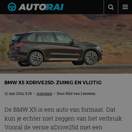
Autonieuws
Podcast
Autotests
Automerken
Adverteren
Contact
BMW X5 XDRIVE25D: ZUINIG EN VLIJTIG
MotorRAI.nl
12 mei 2014, 9:28
•
Autotests
• Door
Nile van Leeuwen
De BMW X5 is een auto van formaat. Dat
kun je echter niet zeggen van het verbruik.
Vooral de versie xDrive25d met een