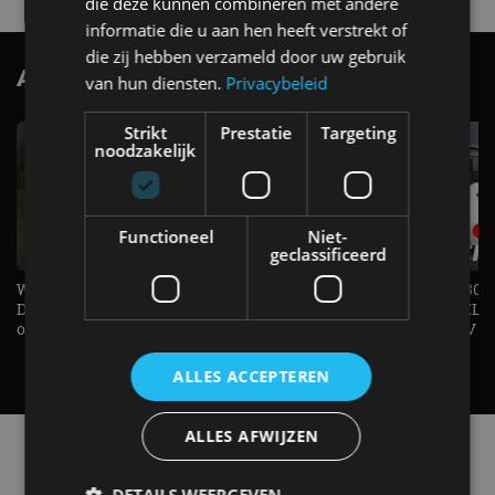
die deze kunnen combineren met andere
informatie die u aan hen heeft verstrekt of
die zij hebben verzameld door uw gebruik
AutoRAI.nl TV
SUBSCRIBE
van hun diensten.
Privacybeleid
Strikt
Prestatie
Targeting
noodzakelijk
Functioneel
Niet-
geclassificeerd
Welke elektrische auto past bij jou?
1.500 KG Trekgewicht & 380
De EV Experience geeft antwoord
elektrische pk's, maar WELK
op je vraag! - AutoRAI TV
AUTO is het? - AutoRAI TV
ALLES ACCEPTEREN
ALLES AFWIJZEN
Alle automerken
Selecteer een merk voor meer informatie, modellen
DETAILS WEERGEVEN