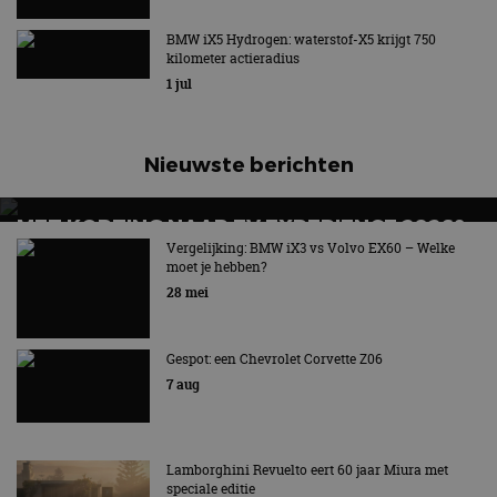
BMW iX5 Hydrogen: waterstof-X5 krijgt 750
kilometer actieradius
1 jul
Nieuwste berichten
MET KORTING NAAR EV EXPERIENCE 2026?
AUTORAI REGELT HET!
Vergelijking: BMW iX3 vs Volvo EX60 – Welke
moet je hebben?
EV Experience 2026 van 24 tot 26 september
28 mei
Gespot: een Chevrolet Corvette Z06
7 aug
Lamborghini Revuelto eert 60 jaar Miura met
speciale editie