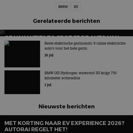
BMW iX5 Hydrogen: waterstof-X5 krijgt 750
kilometer actieradius
1 jul
Nieuwste berichten
MET KORTING NAAR EV EXPERIENCE 2026?
AUTORAI REGELT HET!
Vergelijking: BMW iX3 vs Volvo EX60 – Welke
moet je hebben?
EV Experience 2026 van 24 tot 26 september
28 mei
Lamborghini Revuelto eert 60 jaar Miura met
speciale editie
6 aug
Carbon fibre op je laadkabel: nergens voor nodig,
en precies daarom geweldig