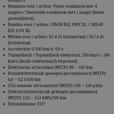
Topsnelheid / Topsnelheid elektrisch: 250 km/u / 140
km/u (beide elektronisch begrensd)
Elektrische actieradius (WLTP): 86 – 102 km
Brandstofverbruik gewogen gecombineerd (WLTP):
6,0 – 5,2 l/100 km
CO2-emissie uit brandstof (WLTP): 136 – 118 g/km
Elektriciteitsverbruik gewogen gecombineerd
(WLTP): 13,5 – 13,1 kWh/100 km
Emissieklasse: EU7
BMW X5 M60e xDrive (high-performance
plug-in hybrid benzine)
Aantal portieren / zitplaatsen: 4 / 5
Lengte / breedte / hoogte (leeg): 4.998 mm / 2.000
mm / 1.751 mm
Wielbasis: 3.035 mm
Spoorbreedte voor / achter: 1.712 mm / 1.714 mm
Draaicirkel / met Integral Active Steering: 12,8 m /