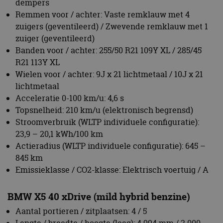
Topsnelheid: 210 km/u (elektronisch begrensd)
Stroomverbruik (WLTP individuele configuratie):
23,9 – 20,1 kWh/100 km
Actieradius (WLTP individuele configuratie): 645 –
845 km
Emissieklasse / CO2-klasse: Elektrisch voertuig / A
BMW X5 40 xDrive (mild hybrid benzine)
Aantal portieren / zitplaatsen: 4 / 5
Lengte / breedte / hoogte (leeg): 4.994 mm / 2.000
mm / 1.751 mm
Wielbasis: 3.035 mm
Spoorbreedte voor / achter: 1.712 mm / 1714 mm
Draaicirkel / met Integral Active Steering: 12,8 m /
12,1 m
Brandstoftankinhoud: ca. 83 liter
Leeggewicht voertuig (DIN / EU): 2.290 kg / 2.365 kg
Laadvermogen volgens DIN: 710 kg