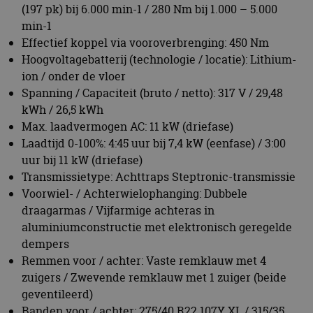
uur bij 11 kW (driefase)
Transmissietype: Achttraps Steptronic-transmissie
Voorwiel- / Achterwielophanging: Dubbele
draagarmas / Vijfarmige achteras in
aluminiumconstructie met elektronisch geregelde
dempers
Remmen voor / achter: Vaste remklauw met 4
zuigers / Zwevende remklauw met 1 zuiger (beide
geventileerd)
Banden voor / achter: 275/40 R22 107Y XL / 315/35
R22 115Y XL
Wielen voor / achter: 10J x 22 lichtmetaal / 11J x 22
lichtmetaal
Acceleratie 0-100 km/u: 4,5 s (4,2 s met one-foot
rollout-methode)
Topsnelheid / Topsnelheid elektrisch: 250 km/u / 140
km/u (beide elektronisch begrensd)
Elektrische actieradius (WLTP): 81 – 98 km