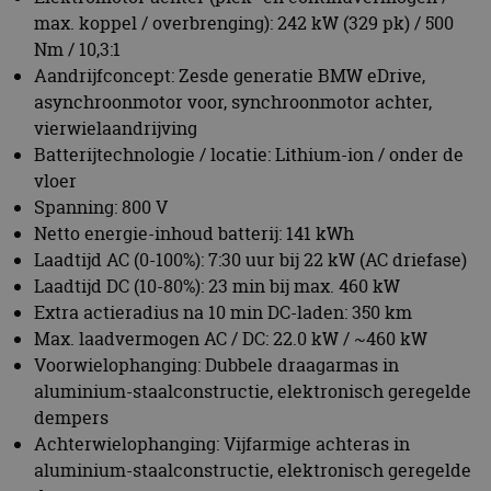
Laadtijd AC (0-100%): 7:30 uur bij 22 kW (AC driefase)
Laadtijd DC (10-80%): 23 min bij max. 460 kW
Extra actieradius na 10 min DC-laden: 350 km
Max. laadvermogen AC / DC: 22.0 kW / ~460 kW
Voorwielophanging: Dubbele draagarmas in
aluminium-staalconstructie, elektronisch geregelde
dempers
Achterwielophanging: Vijfarmige achteras in
aluminium-staalconstructie, elektronisch geregelde
dempers
Remmen voor / achter: Vaste remklauw met 4
zuigers (geventileerd) / Zwevende remklauw met 1
zuiger (geventileerd)
Banden voor / achter: 255/50 R21 109Y XL / 285/45
R21 113Y XL
Wielen voor / achter: 9J x 21 lichtmetaal / 10J x 21
lichtmetaal
Acceleratie 0-100 km/u: 4,6 s