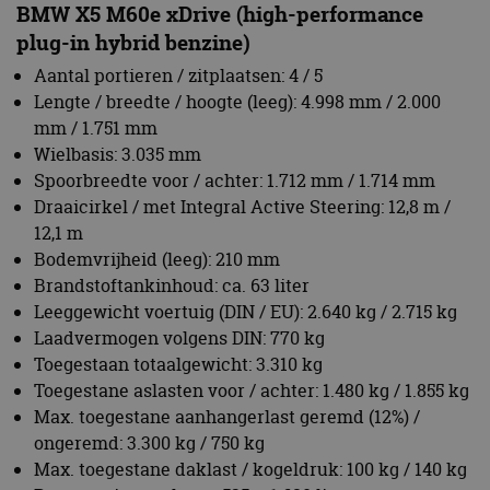
12,1 m
Bodemvrijheid (leeg): 210 mm
Brandstoftankinhoud: ca. 63 liter
Leeggewicht voertuig (DIN / EU): 2.640 kg / 2.715 kg
Laadvermogen volgens DIN: 770 kg
Toegestaan totaalgewicht: 3.310 kg
Toegestane aslasten voor / achter: 1.480 kg / 1.855 kg
Max. toegestane aanhangerlast geremd (12%) /
ongeremd: 3.300 kg / 750 kg
Max. toegestane daklast / kogeldruk: 100 kg / 140 kg
Bagageruimtevolume: 525 – 1.680 liter
Luchtweerstandscoëfficiënt (Cx x A): 0.30 x 2.95
Aandrijfconcept: Full hybrid-aandrijving via BMW
xDrive
Systeemvermogen / systeemkoppel: 450 kW (612 pk)
/ 800 Nm
Verbrandingsmotor: 6-cilinder-in-lijn, 4 kleppen,
TwinPower Turbo
Cilinderinhoud: 2.998 cm³