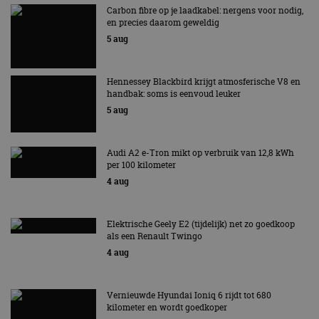
AutoRAI.nl TV
SUBSCRIBE
De Renault Twingo heeft een
De perfecte (gezins)taxi? - 
opvallende snelheidsmeter! -
ES500e (2026) - REVIEW - AL
AutoRAI TV
UITGELEGD! - AutoRAI TV
Over ons