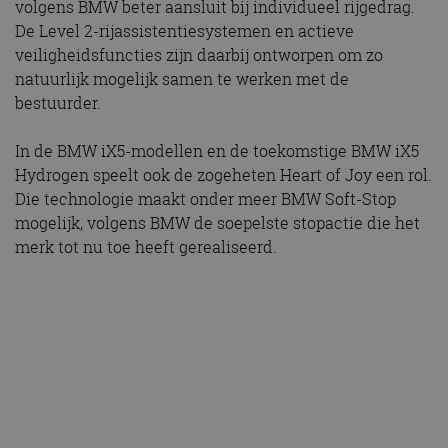
volgens BMW beter aansluit bij individueel rijgedrag.
De Level 2-rijassistentiesystemen en actieve
veiligheidsfuncties zijn daarbij ontworpen om zo
natuurlijk mogelijk samen te werken met de
bestuurder.
In de BMW iX5-modellen en de toekomstige BMW iX5
Hydrogen speelt ook de zogeheten Heart of Joy een rol.
Die technologie maakt onder meer BMW Soft-Stop
mogelijk, volgens BMW de soepelste stopactie die het
merk tot nu toe heeft gerealiseerd.
Productie start in Spartanburg
De eerste uitvoeringen van de nieuwe BMW X5
verschijnen naar verwachting eind november 2026 op
de markt. De volledig elektrische en plug-in hybride