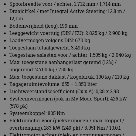
ongeremd: 2.700 kg / 750 kg
Max. toegestane daklast / kogeldruk: 100 kg / 110 kg
Bagageruimtevolume: 655 – 1.850 liter
Luchtweerstandscoëfficiënt (Cx x A): 0,28 x 2,98
Systeemvermogen (ook in My Mode Sport): 425 kW
(578 pk)
Systeemkoppel: 805 Nm
Elektromotor voor (piekvermogen / max. koppel /
overbrenging): 183 kW (249 pk) / 3.051 Nm / 10,0:1
Elektromotor achter (piek- en continuvermogen /
max. koppel / overbrenging): 242 kW (329 pk) / 500
Nm / 10,3:1
Aandrijfconcept: Zesde generatie BMW eDrive,
asynchroonmotor voor, synchroonmotor achter,
vierwielaandrijving
Batterijtechnologie / locatie: Lithium-ion / onder de
vloer
Spanning: 800 V
Netto energie-inhoud batterij: 141 kWh