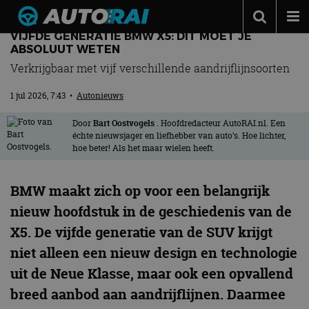
VIJFDE GENERATIE BMW X5: DIT MOET JE
Autonieuws
ABSOLUUT WETEN
Verkrijgbaar met vijf verschillende aandrijflijnsoorten
Podcast
1 jul 2026, 7:43
•
Autonieuws
Autotests
Automerken
Door
Bart Oostvogels
. Hoofdredacteur AutoRAI.nl. Een
échte nieuwsjager en liefhebber van auto’s. Hoe lichter,
hoe beter! Als het maar wielen heeft.
Adverteren
Contact
BMW maakt zich op voor een belangrijk
MotorRAI.nl
nieuw hoofdstuk in de geschiedenis van de
X5. De vijfde generatie van de SUV krijgt
niet alleen een nieuw design en technologie
uit de Neue Klasse, maar ook een opvallend
breed aanbod aan aandrijflijnen. Daarmee