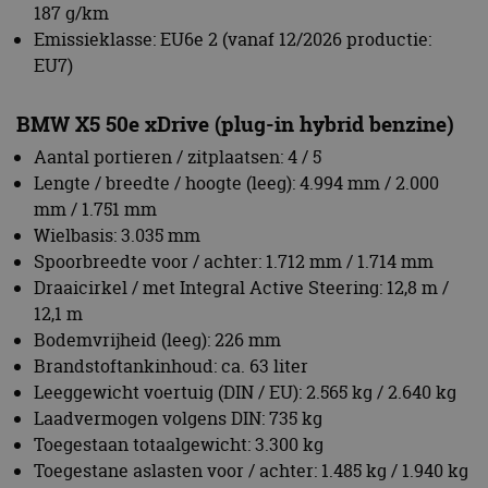
Wielbasis: 3.035 mm
Spoorbreedte voor / achter: 1.712 mm / 1.714 mm
Draaicirkel / met Integral Active Steering: 12,8 m /
12,1 m
Bodemvrijheid (leeg): 226 mm
Brandstoftankinhoud: ca. 63 liter
Leeggewicht voertuig (DIN / EU): 2.565 kg / 2.640 kg
Laadvermogen volgens DIN: 735 kg
Toegestaan totaalgewicht: 3.300 kg
Toegestane aslasten voor / achter: 1.485 kg / 1.940 kg
Max. toegestane aanhangerlast geremd (12%) /
ongeremd: 3.300 kg / 750 kg
Max. toegestane daklast / kogeldruk: 100 kg / 140 kg
Bagageruimtevolume: 525 – 1.680 liter
Luchtweerstandscoëfficiënt (Cx x A): 0,29 x 2,95
Aandrijfconcept: Full hybrid-aandrijving via BMW
xDrive
Systeemvermogen / systeemkoppel: 360 kW (489 pk)
/ 700 Nm