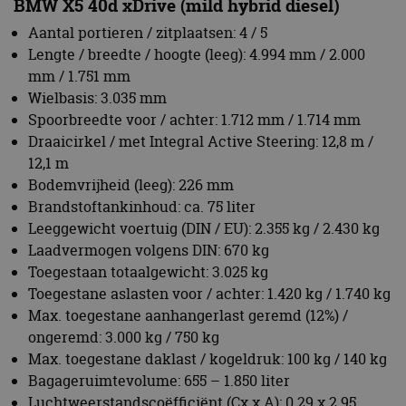
service om
Brandstoftankinhoud: ca. 75 liter
cookievoo
bezoekers 
Leeggewicht voertuig (DIN / EU): 2.355 kg / 2.430 kg
onthouden.
banner van
Laadvermogen volgens DIN: 670 kg
Script.com 
Toegestaan totaalgewicht: 3.025 kg
noodzakeli
te werken.
Toegestane aslasten voor / achter: 1.420 kg / 1.740 kg
Max. toegestane aanhangerlast geremd (12%) /
ongeremd: 3.000 kg / 750 kg
Max. toegestane daklast / kogeldruk: 100 kg / 140 kg
Aanbieder
Naam
Vervaldatum
Omschrijvi
Bagageruimtevolume: 655 – 1.850 liter
Aanbieder
/
Domein
Naam
Vervaldatum
Omschrijving
/
Domein
Luchtweerstandscoëfficiënt (Cx x A): 0.29 x 2.95
omx_consent
.autorai.nl
1 jaar
Aandrijfconcept: Meertraps turbocompressor,
_ga
1 jaar 1
Deze cookienaam
Google
Aanbieder
/
Naam
Vervaldatum
Omschrijving
g_id_2026041511536766
autorai.nl
1 jaar
maand
is gekoppeld aan
LLC
Domein
commonrail directe inspuiting, 48V mild hybrid-
Google Universal
.autorai.nl
Analytics - wat een
technologie
_fbp
2 maanden 4
Gebruikt door
Meta Platform
belangrijke update
weken
Facebook om een
Inc.
is van de meer
Totaal vermogen / koppel: 230 kW (313 pk) / 670 Nm
reeks
.autorai.nl
algemeen
advertentieproducten
Verbrandingsmotor: 6-cilinder-in-lijn, 4 kleppen per
gebruikte
te leveren, zoals
analyseservice van
realtime bieden van
cilinder
Google. Deze
externe adverteerders
cookie wordt
Cilinderinhoud: 2.993 cm³
gebruikt om uniek
_gcl_au
2 maanden 4
Deze cookie wordt
Google LLC
Slag / boring: 90,0 mm / 84,0 mm
gebruikers te
weken
ingesteld door
.autorai.nl
onderscheiden
Doubleclick en voert
Compressieverhouding: 16,5:1
door een