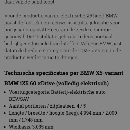
Technische specificaties per BMW X5-variant
BMW iX5 60 xDrive (volledig elektrisch)
Voertuigcategorie: Batterij-elektrische auto –
BEV/SAV
Aantal portieren / zitplaatsen: 4 / 5
Lengte / breedte / hoogte (leeg): 4.994 mm / 2.000
mm / 1.748 mm
Wielbasis: 3.035 mm
Spoorbreedte voor / achter: 1.712 mm / 1.714 mm
Draaicirkel / met Integral Active Steering: 12,8 m /
12,1 m
Bodemvrijheid (leeg): 199 mm
Leeggewicht voertuig (DIN / EU): 2.825 kg / 2.900 kg
Laadvermogen volgens DIN: 670 kg
Toegestaan totaalgewicht: 3.495 kg
Toegestane aslasten voor / achter: 1.505 kg / 2.040 kg
Max. toegestane aanhangerlast geremd (12%) /