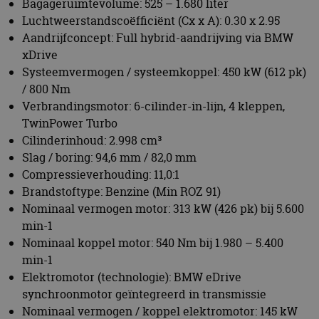
Slag / boring: 94,6 mm / 82,0 mm
Compressieverhouding: 11,0:1
Brandstoftype: Benzine (Min ROZ 91)
Nominaal vermogen motor: 313 kW (426 pk) bij 5.600
min-1
Nominaal koppel motor: 540 Nm bij 1.980 – 5.400
min-1
Elektromotor (technologie): BMW eDrive
synchroonmotor geïntegreerd in transmissie
Nominaal vermogen / koppel elektromotor: 145 kW
(197 pk) bij 6.000 min-1 / 280 Nm bij 1.000 – 5.000
min-1
Effectief koppel via vooroverbrenging: 450 Nm
Hoogvoltagebatterij (technologie / locatie): Lithium-
ion / onder de vloer
Spanning / Capaciteit (bruto / netto): 317 V / 29,48
kWh / 26,5 kWh
Max. laadvermogen AC: 11 kW (driefase)
Laadtijd 0-100%: 4:45 uur bij 7,4 kW (eenfase) / 3:00