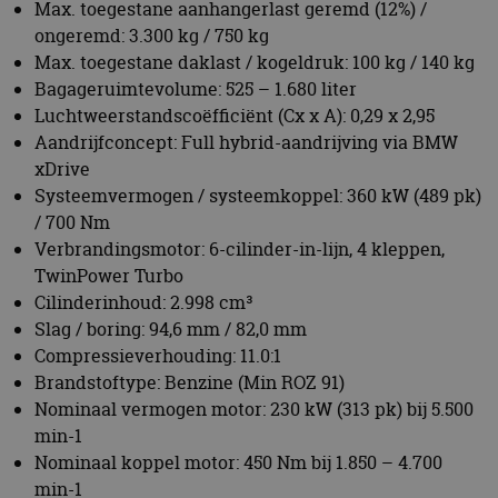
Verbrandingsmotor: 6-cilinder-in-lijn, 4 kleppen,
TwinPower Turbo
Cilinderinhoud: 2.998 cm³
Slag / boring: 94,6 mm / 82,0 mm
Compressieverhouding: 11.0:1
Brandstoftype: Benzine (Min ROZ 91)
Nominaal vermogen motor: 230 kW (313 pk) bij 5.500
min-1
Nominaal koppel motor: 450 Nm bij 1.850 – 4.700
min-1
Specifiek vermogen: 76,7 kW/l
Elektromotor (technologie): BMW eDrive
synchroonmotor geïntegreerd in transmissie
Nominaal vermogen / koppel elektromotor: 145 kW
(197 pk) bij 6.000 t/min / 280 Nm bij 1.000 – 5.000
t/min
Effectief koppel via vooroverbrenging: 450 Nm
Hoogvoltagebatterij (technologie / locatie): Lithium-
ion / onder de vloer