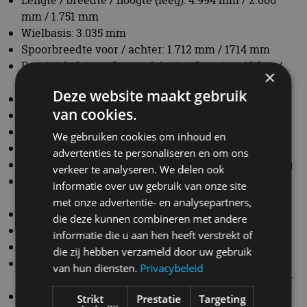
Toegestaan totaalgewicht: 3.000 kg
Toegestane aslasten voor / achter: 1.385 kg / 1.715 kg
Max. toegestane aanhangerlast geremd (12%) /
ongeremd: 3.000 kg / 750 kg
Max. toegestane daklast / kogeldruk: 100 kg / 110 kg
×
Bagageruimtevolume: 655 – 1.850 liter
Deze website maakt gebruik
Luchtweerstandscoëfficiënt (Cx x A): 0,29 x 2,95
van cookies.
Aandrijfconcept: BMW TwinPower Turbo, 48V mild
hybrid-technologie met geïntegreerde elektromotor
We gebruiken cookies om inhoud en
Totaal vermogen / koppel: 294 kW (400 pk) / 580 Nm
advertenties te personaliseren en om ons
Verbrandingsmotor: 6-cilinder-in-lijn, 4 kleppen per
verkeer te analyseren. We delen ook
cilinder
informatie over uw gebruik van onze site
Cilinderinhoud: 2.998 cm³
met onze advertentie- en analysepartners,
Slag / boring: 94,6 mm / 82,0 mm
die deze kunnen combineren met andere
Compressieverhouding: 11.0:1
informatie die u aan hen heeft verstrekt of
Brandstoftype: Benzine (Min ROZ 91)
die zij hebben verzameld door uw gebruik
Nominaal vermogen motor: 294 kW (400 pk) bij 5.200
van hun diensten.
Privacybeleid
– 6.500 min-1
Nominaal koppel motor: 540 Nm bij 1.980 – 5.000
Strikt
Prestatie
Targeting