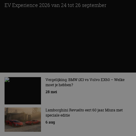
5 aug
Hennessey Blackbird krijgt atmosferische V8 en
handbak: soms is eenvoud leuker
5 aug
Audi A2 e-Tron mikt op verbruik van 12,8 kWh
per 100 kilometer
4 aug
Elektrische Geely E2 (tijdelijk) net zo goedkoop
als een Renault Twingo
4 aug
Vernieuwde Hyundai Ioniq 6 rijdt tot 680
kilometer en wordt goedkoper
4 aug