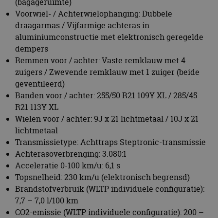
R21 113Y XL
Wielen voor / achter: 9J x 21 lichtmetaal / 10J x 21
lichtmetaal
Transmissietype: Achttraps Steptronic-transmissie
Achterasoverbrenging: 3.080:1
Acceleratie 0-100 km/u: 6,1 s
Topsnelheid: 230 km/u (elektronisch begrensd)
Brandstofverbruik (WLTP individuele configuratie):
7,7 – 7,0 l/100 km
CO2-emissie (WLTP individuele configuratie): 200 –
187 g/km
Emissieklasse: EU6e 2 (vanaf 12/2026 productie:
EU7)
BMW X5 50e xDrive (plug-in hybrid benzine)
Aantal portieren / zitplaatsen: 4 / 5
Lengte / breedte / hoogte (leeg): 4.994 mm / 2.000
mm / 1.751 mm