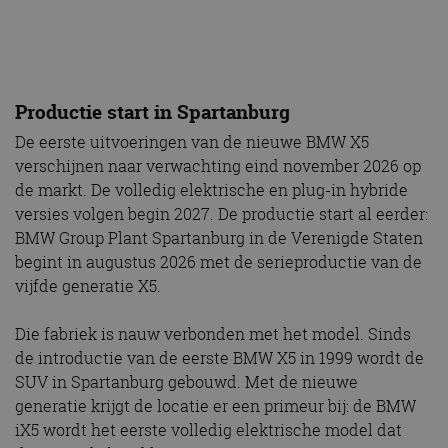
versies volgen begin 2027. De productie start al eerder:
BMW Group Plant Spartanburg in de Verenigde Staten
begint in augustus 2026 met de serieproductie van de
vijfde generatie X5.
Die fabriek is nauw verbonden met het model. Sinds
de introductie van de eerste BMW X5 in 1999 wordt de
SUV in Spartanburg gebouwd. Met de nieuwe
generatie krijgt de locatie er een primeur bij: de BMW
iX5 wordt het eerste volledig elektrische model dat
daar van de band loopt.
Voor de productie van de elektrische X5 heeft BMW
naast de fabriek een nieuwe assemblagelocatie voor
hoogspanningsbatterijen van de zesde generatie
gebouwd. Die installatie gebruikt tijdens normaal
bedrijf geen fossiele brandstoffen. Volgens BMW past
dat in de bredere strategie om de CO2e-uitstoot in de
productie verder terug te dringen.