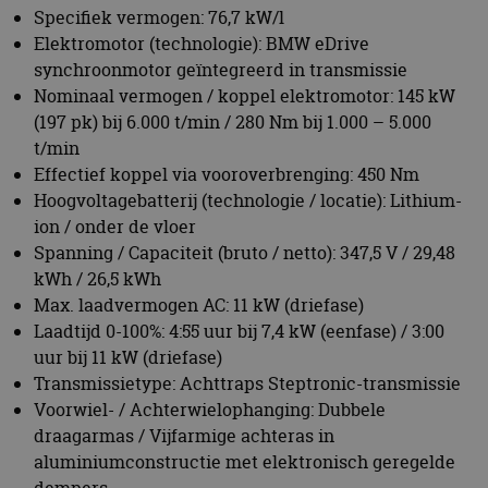
Spanning / Capaciteit (bruto / netto): 347,5 V / 29,48
kWh / 26,5 kWh
Max. laadvermogen AC: 11 kW (driefase)
Laadtijd 0-100%: 4:55 uur bij 7,4 kW (eenfase) / 3:00
uur bij 11 kW (driefase)
Transmissietype: Achttraps Steptronic-transmissie
Voorwiel- / Achterwielophanging: Dubbele
draagarmas / Vijfarmige achteras in
aluminiumconstructie met elektronisch geregelde
dempers
Remmen voor / achter: Vaste remklauw met 4
zuigers / Zwevende remklauw met 1 zuiger (beide
geventileerd)
Banden voor / achter: 255/50 R21 109Y XL / 285/45
R21 113Y XL
Wielen voor / achter: 9J x 21 lichtmetaal / 10J x 21
lichtmetaal
Acceleratie 0-100 km/u: 5,0 s