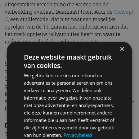
uitgesproken verschijning die weinig aan de
verbeelding overlaat. Daarnaast toont Audi de
Concept
C,
een studiemodel dat hint naar een mogelijke
opvolger van de TT. Lancia laat ondertussen zien dat
het merk opnieuw rallyambities heeft om waar te
maken, naast de elektrische
Ypsilon HF
.
×
Deze website maakt gebruik
Tot slot is er nieuws bij Opel. De Opel Astra en Astra
Sports Tourer krijgen een
facelift
met een
van cookies.
aangescherpte Opel Vizor en een verlicht Opel
We gebruiken cookies om inhoud en
Compass. Opvallend is dat het interieur volledig uit
advertenties te personaliseren en om ons
gerecyclede materialen bestaat. De Astra Electric
verkeer te analyseren. We delen ook
krijgt een 58 kWh-batterij, goed voor een actieradius
informatie over uw gebruik van onze site
van 454 kilometer en is voortaan ook voorzien van V2L-
met onze advertentie- en analysepartners,
functionaliteit.
die deze kunnen combineren met andere
informatie die u aan hen heeft verstrekt of
De ‘Auto van het Jaar’ is geworden….
die zij hebben verzameld door uw gebruik
Tijdens de Brussels Motor Show wordt traditiegetrouw
van hun diensten.
Privacybeleid