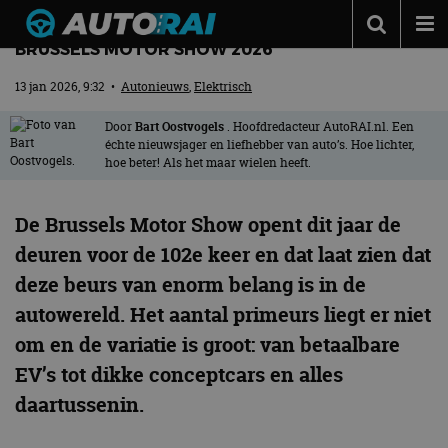
DIT ZIJN DE BELANGRIJKSTE HIGHLIGHTS VAN DE
BRUSSELS MOTOR SHOW 2026
Autonieuws
13 jan 2026, 9:32
•
Autonieuws
,
Elektrisch
Podcast
Door
Bart Oostvogels
. Hoofdredacteur AutoRAI.nl. Een
Autotests
échte nieuwsjager en liefhebber van auto’s. Hoe lichter,
hoe beter! Als het maar wielen heeft.
Automerken
Adverteren
De Brussels Motor Show opent dit jaar de
deuren voor de 102e keer en dat laat zien dat
Contact
deze beurs van enorm belang is in de
MotorRAI.nl
autowereld. Het aantal primeurs liegt er niet
om en de variatie is groot: van betaalbare
EV’s tot dikke conceptcars en alles
daartussenin.