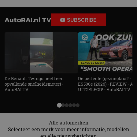
AutoRAI.nl TV
SUBSCRIBE
De Renault Twingo heeft een
De perfecte (gezins)taxi? - 
opvallende snelheidsmeter! -
ES500e (2026) - REVIEW - AL
AutoRAI TV
UITGELEGD! - AutoRAI TV
Alle automerken
Selecteer een merk voor meer informatie, modellen
en alle nieuwsberichten