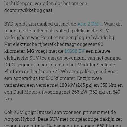
luchtkleppen, verraden dat het om een
doorontwikkeling gaat.
BYD breidt zijn aanbod uit met de
Atto 2 DM-i
. Waar dit
model eerder alleen als volledig elektrische SUV
verkrijgbaar was, komt er nu een plug-in hybride bij.
Het elektrische rijbereik bedraagt ongeveer 90
kilometer. MG voegt met de
MGS6 EV
een nieuwe
elektrische SUV toe aan de bovenkant van het gamma.
Dit C-segment model staat op het Modular Scalable
Platform en heeft een 77 kWh accupakket, goed voor
een actieradius tot 530 kilometer. Er zijn twee
varianten: een versie met 180 kW (245 pk) en 350 Nm en
een Dual Motor-uitvoering met 266 kW (362 pk) en 540
Nm.
Ook KGM grijpt Brussel aan voor een primeur met de
Actyon Hybrid. Deze SUV met coupéachtige daklijn zet
vooral in op ruimte. De bagageruimte meet 668 liter en