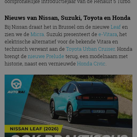
oorspronkelijke introductiejaar van de Renault 5 Turbo.
Nieuws van Nissan, Suzuki, Toyota en Honda
Bij Nissan draait het in Brussel om de nieuwe
Leaf
en
zien we de
Micra
. Suzuki presenteert de
e-Vitara
, het
elektrische alternatief voor de bekende Vitara en
technisch verwant aan de
Toyota Urban Cruiser
. Honda
brengt de
nieuwe Prelude
terug, een modelnaam met
historie, naast een vernieuwde
Honda Civic
.