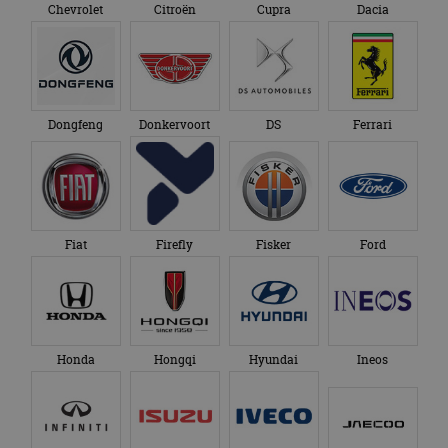
Chevrolet
Citroën
Cupra
Dacia
Dongfeng
Donkervoort
DS
Ferrari
Fiat
Firefly
Fisker
Ford
Honda
Hongqi
Hyundai
Ineos