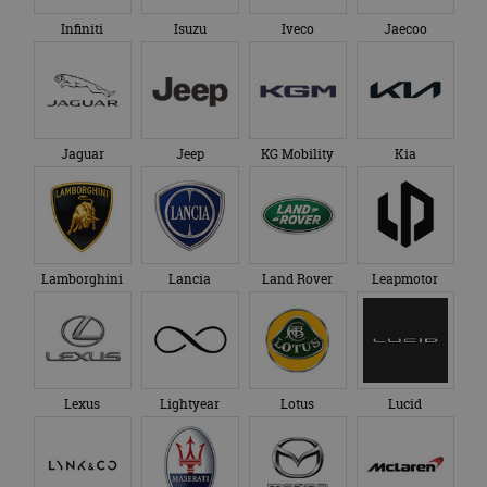
Infiniti
Isuzu
Iveco
Jaecoo
Jaguar
Jeep
KG Mobility
Kia
Lamborghini
Lancia
Land Rover
Leapmotor
Lexus
Lightyear
Lotus
Lucid