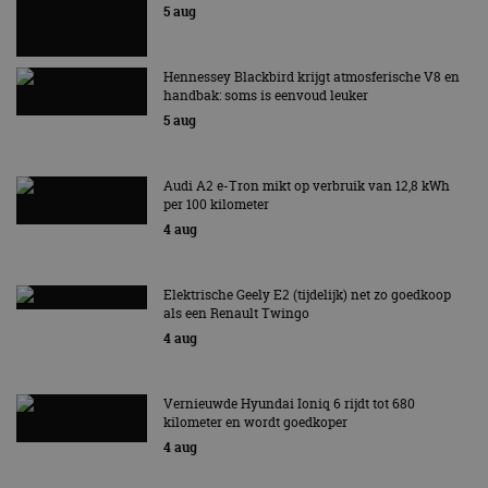
5 aug
Hennessey Blackbird krijgt atmosferische V8 en
handbak: soms is eenvoud leuker
5 aug
Audi A2 e-Tron mikt op verbruik van 12,8 kWh
per 100 kilometer
4 aug
Elektrische Geely E2 (tijdelijk) net zo goedkoop
als een Renault Twingo
4 aug
Vernieuwde Hyundai Ioniq 6 rijdt tot 680
kilometer en wordt goedkoper
4 aug