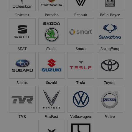
Polestar
Porsche
Renault
Rolls-Royce
SEAT
Skoda
Smart
SsangYong
Subaru
Suzuki
Tesla
Toyota
TVR
VinFast
Volkswagen
Volvo