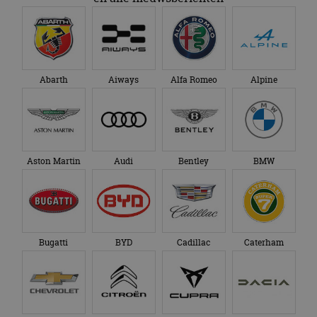
Abarth
Aiways
Alfa Romeo
Alpine
Aston Martin
Audi
Bentley
BMW
Bugatti
BYD
Cadillac
Caterham