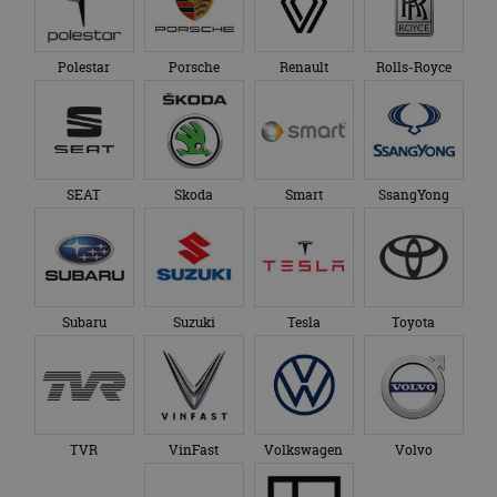
Polestar
Porsche
Renault
Rolls-Royce
SEAT
Skoda
Smart
SsangYong
Subaru
Suzuki
Tesla
Toyota
TVR
VinFast
Volkswagen
Volvo