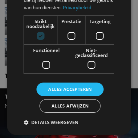
die zij hebben verzameld door uw gebruik
van hun diensten.
Privacybeleid
Toyota Auris1.8 Hybrid
Strikt
Prestatie
Targeting
noodzakelijk
Toyota Auris1.4 D-4D-F
Functioneel
Niet-
geclassificeerd
Toyota Auris nieuws
ALLES ACCEPTEREN
TOYOTA AURIS WORDT TOYOTA COROLLA
Naamswijziging bij Toyota
ALLES AFWIJZEN
DETAILS WEERGEVEN