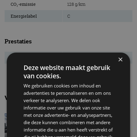
CO₂-emissie
128 g/km
Energielabel
C
Prestaties
×
Acc. 0-100 km/u
12,6 s
Deze website maakt gebruik
Topsnelheid
175 km/u
van cookies.
We gebruiken cookies om inhoud en
advertenties te personaliseren en om ons
Vergelijkbare uitvoeringen
verkeer te analyseren. We delen ook
informatie over uw gebruik van onze site
met onze advertentie- en analysepartners,
Toyota Auris1.2 Turbo
die deze kunnen combineren met andere
informatie die u aan hen heeft verstrekt of