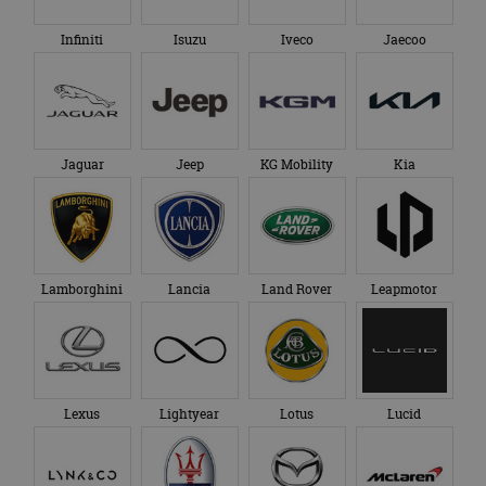
Infiniti
Isuzu
Iveco
Jaecoo
Jaguar
Jeep
KG Mobility
Kia
Lamborghini
Lancia
Land Rover
Leapmotor
Lexus
Lightyear
Lotus
Lucid