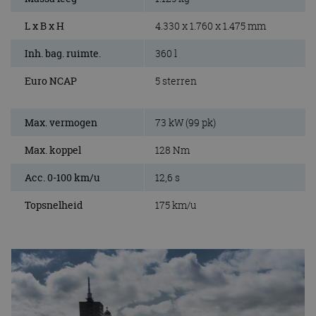
L x B x H
4.330 x 1.760 x 1.475 mm
Inh. bag. ruimte.
360 l
Euro NCAP
5 sterren
Max. vermogen
73 kW (99 pk)
Max. koppel
128 Nm
Acc. 0-100 km/u
12,6 s
Topsnelheid
175 km/u