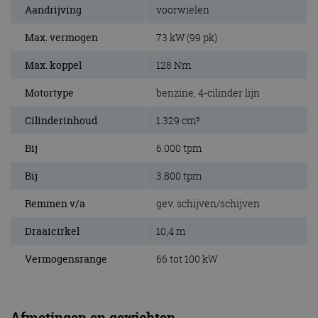
Aandrijving
voorwielen
Max. vermogen
73 kW (99 pk)
Max. koppel
128 Nm
Motortype
benzine, 4-cilinder lijn
Cilinderinhoud
1.329 cm³
Bij
6.000 tpm
Bij
3.800 tpm
Remmen v/a
gev. schijven/schijven
Draaicirkel
10,4 m
Vermogensrange
66 tot 100 kW
Afmetingen en gewichten