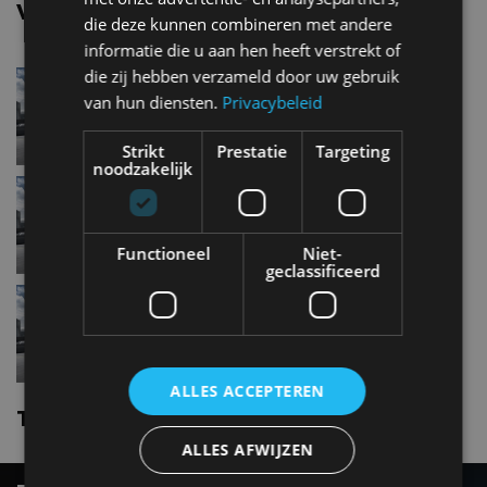
Vergelijkbare uitvoeringen
die deze kunnen combineren met andere
informatie die u aan hen heeft verstrekt of
die zij hebben verzameld door uw gebruik
Toyota Auris1.3 VVT-i
van hun diensten.
Privacybeleid
Strikt
Prestatie
Targeting
noodzakelijk
Toyota Auris1.8 Hybrid
Functioneel
Niet-
geclassificeerd
Toyota Auris1.4 D-4D-F
ALLES ACCEPTEREN
Toyota Auris nieuws
ALLES AFWIJZEN