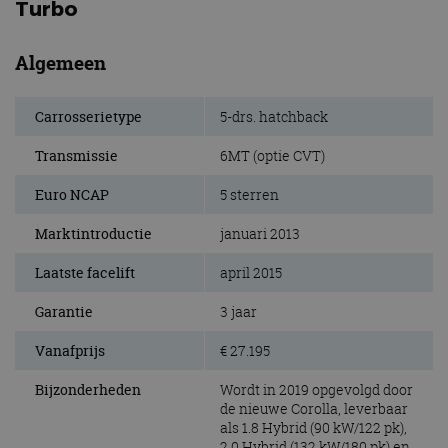
Turbo
Algemeen
Carrosserietype
5-drs. hatchback
Transmissie
6MT (optie CVT)
Euro NCAP
5 sterren
Marktintroductie
januari 2013
Laatste facelift
april 2015
Garantie
3 jaar
Vanafprijs
€ 27.195
Bijzonderheden
Wordt in 2019 opgevolgd door
de nieuwe Corolla, leverbaar
als 1.8 Hybrid (90 kW/122 pk),
2.0 Hybrid (132 kW/180 pk) en