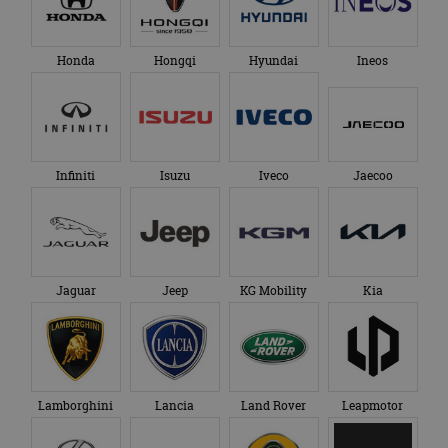
bezocht.
te behouden.
Honda
Hongqi
Hyundai
Ineos
Infiniti
Isuzu
Iveco
Jaecoo
Jaguar
Jeep
KG Mobility
Kia
Lamborghini
Lancia
Land Rover
Leapmotor