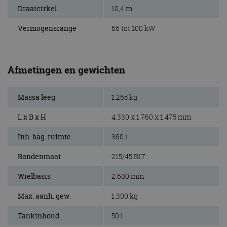
Draaicirkel
10,4 m
Vermogensrange
66 tot 100 kW
Afmetingen en gewichten
Massa leeg
1.265 kg
L x B x H
4.330 x 1.760 x 1.475 mm
Inh. bag. ruimte.
360 l
Bandenmaat
215/45 R17
Wielbasis
2.600 mm
Max. aanh. gew.
1.300 kg
Tankinhoud
50 l