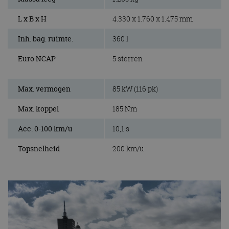
L x B x H
4.330 x 1.760 x 1.475 mm
Inh. bag. ruimte.
360 l
Euro NCAP
5 sterren
Max. vermogen
85 kW (116 pk)
Max. koppel
185 Nm
Acc. 0-100 km/u
10,1 s
Topsnelheid
200 km/u