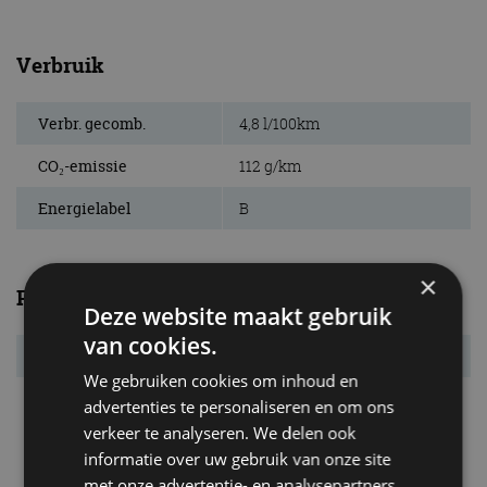
Verbruik
Verbr. gecomb.
4,8 l/100km
CO₂-emissie
112 g/km
Energielabel
B
×
Prestaties
Deze website maakt gebruik
van cookies.
Acc. 0-100 km/u
10,1 s
We gebruiken cookies om inhoud en
Topsnelheid
200 km/u
advertenties te personaliseren en om ons
verkeer te analyseren. We delen ook
informatie over uw gebruik van onze site
met onze advertentie- en analysepartners,