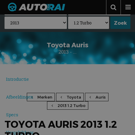
Autonieuws
Podcast
Autotests
Toyota Auris
2013 - ...
Automerken
Adverteren
Contact
Introductie
MotorRAI.nl
Afbeeldingen
Merken
Toyota
Auris
2013 1.2 Turbo
Specs
TOYOTA AURIS 2013 1.2
Vergelijkbaar