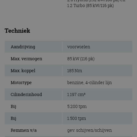
1.2 Turbo (85 kW/116 pk)
Techniek
Aandrijving
voorwielen
Max. vermogen
85 kW (116 pk)
Max. koppel
185 Nm
Motortype
benzine, 4-cilinder lijn
Cilinderinhoud
1.197 cm³
Bij
5.200 tpm
Bij
1.500 tpm
Remmen v/a
gev. schijven/schijven