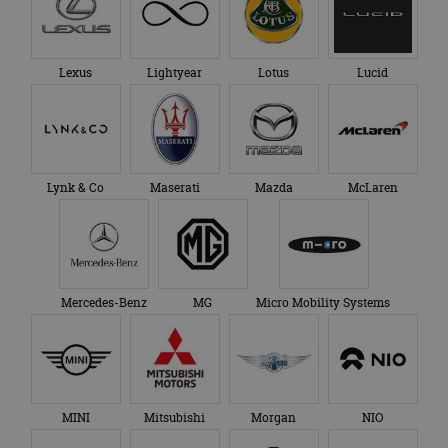
Lexus
Lightyear
Lotus
Lucid
Lynk & Co
Maserati
Mazda
McLaren
Mercedes-Benz
MG
Micro Mobility Systems
MINI
Mitsubishi
Morgan
NIO