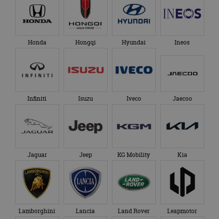
Honda
Hongqi
Hyundai
Ineos
Infiniti
Isuzu
Iveco
Jaecoo
Jaguar
Jeep
KG Mobility
Kia
Lamborghini
Lancia
Land Rover
Leapmotor