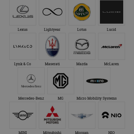
Lexus
Lightyear
Lotus
Lucid
Lynk & Co
Maserati
Mazda
McLaren
Mercedes-Benz
MG
Micro Mobility Systems
MINI
Mitsubishi
Morgan
NIO