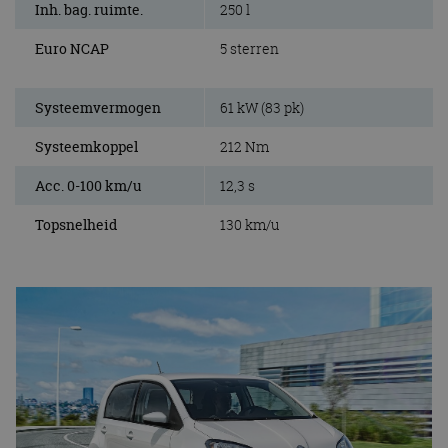
Inh. bag. ruimte.
250 l
Euro NCAP
5 sterren
Systeemvermogen
61 kW (83 pk)
Systeemkoppel
212 Nm
Acc. 0-100 km/u
12,3 s
Topsnelheid
130 km/u