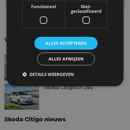
Acc. 0-100 km/u
12,3 s
Functioneel
Niet-
geclassificeerd
Topsnelheid
130 km/u
Vergelijkbare uitvoeringen
ALLES ACCEPTEREN
Skoda Citigo1.0 Greentech
ALLES AFWIJZEN
DETAILS WEERGEVEN
Skoda Citigo1.0 CNG
Strikt noodzakelijk
Prestatie
Targeting
Functioneel
Niet-geclassificeerd
Strikt noodzakelijke cookies maken de
Skoda Citigo nieuws
kernfunctionaliteiten van de website mogelijk, zoals
gebruikersaanmelding en accountbeheer. De