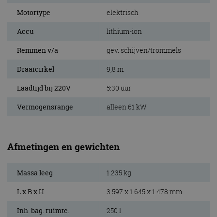
Motortype
elektrisch
Accu
lithium-ion
Remmen v/a
gev. schijven/trommels
Draaicirkel
9,8 m
Laadtijd bij 220V
5:30 uur
Vermogensrange
alleen 61 kW
Afmetingen en gewichten
Massa leeg
1.235 kg
L x B x H
3.597 x 1.645 x 1.478 mm
Inh. bag. ruimte.
250 l