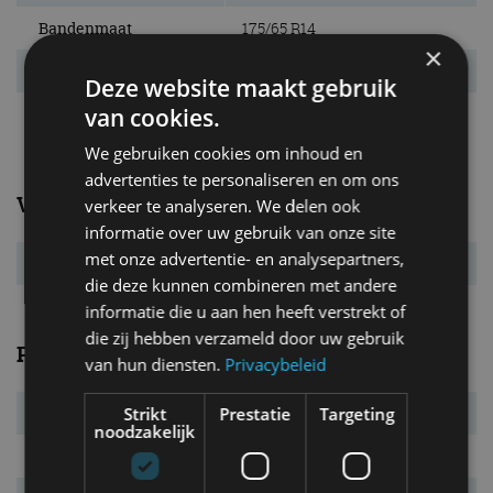
Bandenmaat
175/65 R14
×
Wielbasis
2.420 mm
Deze website maakt gebruik
van cookies.
Max. aanh. gew.
n.v.t. kg
We gebruiken cookies om inhoud en
advertenties te personaliseren en om ons
Verbruik
verkeer te analyseren. We delen ook
informatie over uw gebruik van onze site
met onze advertentie- en analysepartners,
Energielabel
A
die deze kunnen combineren met andere
informatie die u aan hen heeft verstrekt of
die zij hebben verzameld door uw gebruik
Prestaties
van hun diensten.
Privacybeleid
Strikt
Prestatie
Targeting
Systeemvermogen
61 kW (83 pk)
noodzakelijk
Systeemkoppel
212 Nm