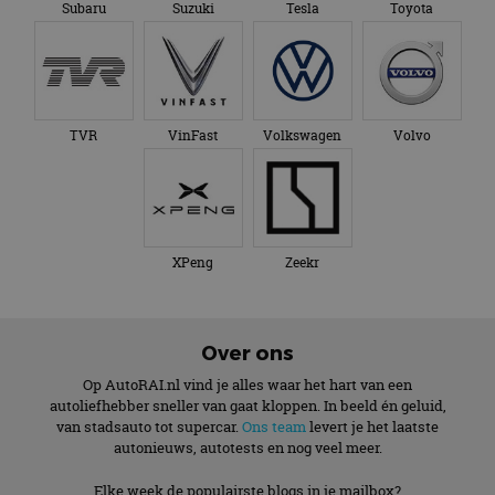
Subaru
Suzuki
Tesla
Toyota
TVR
VinFast
Volkswagen
Volvo
XPeng
Zeekr
Over ons
Op AutoRAI.nl vind je alles waar het hart van een
autoliefhebber sneller van gaat kloppen. In beeld én geluid,
van stadsauto tot supercar.
Ons team
levert je het laatste
autonieuws, autotests en nog veel meer.
Elke week de populairste blogs in je mailbox?