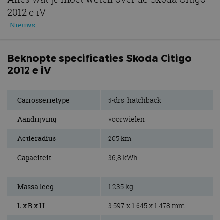
2012 e iV
Nieuws
Beknopte specificaties Skoda Citigo
2012 e iV
Carrosserietype
5-drs. hatchback
Aandrijving
voorwielen
Actieradius
265 km
Capaciteit
36,8 kWh
Massa leeg
1.235 kg
L x B x H
3.597 x 1.645 x 1.478 mm