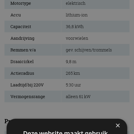
Motortype
elektrisch
Accu
lithium-ion
Capaciteit
36,8 kWh
Aandrijving
voorwielen
Remmen v/a
gev. schijven/trommels
Draaicirkel
9,8 m
Actieradius
265 km
Laadtijd bij 220V
5:30 uur
Vermogensrange
alleen 61 kW
Prestaties
×
Deze website maakt gebruik