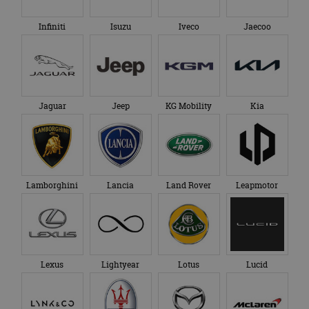
Infiniti
Isuzu
Iveco
Jaecoo
Jaguar
Jeep
KG Mobility
Kia
Lamborghini
Lancia
Land Rover
Leapmotor
Lexus
Lightyear
Lotus
Lucid