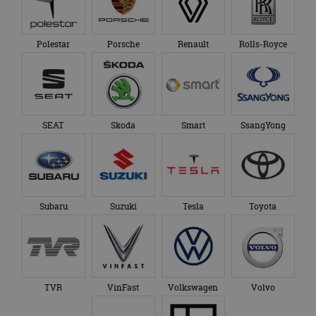
Polestar
Porsche
Renault
Rolls-Royce
SEAT
Skoda
Smart
SsangYong
Subaru
Suzuki
Tesla
Toyota
TVR
VinFast
Volkswagen
Volvo