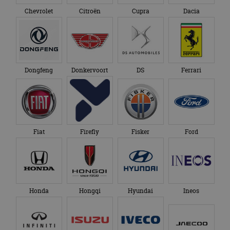
Chevrolet
Citroën
Cupra
Dacia
Dongfeng
Donkervoort
DS
Ferrari
Fiat
Firefly
Fisker
Ford
Honda
Hongqi
Hyundai
Ineos