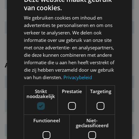
Systeemvermogen
61 kW (83 pk)
van cookies.
Systeemkoppel
212 Nm
We gebruiken cookies om inhoud en
advertenties te personaliseren en om ons
Acc. 0-100 km/u
12,3 s
verkeer te analyseren. We delen ook
Topsnelheid
130 km/u
informatie over uw gebruik van onze site
met onze advertentie- en analysepartners,
die deze kunnen combineren met andere
informatie die u aan hen heeft verstrekt of
Algemeen
die zij hebben verzameld door uw gebruik
van hun diensten.
Privacybeleid
Transmissie
vaste overbrenging
Strikt
Prestatie
Targeting
Carrosserietype
5-drs. hatchback
noodzakelijk
Euro NCAP
5 sterren
Marktintroductie
juli 2012
Functioneel
Niet-
geclassificeerd
Laatste facelift
juli 2019