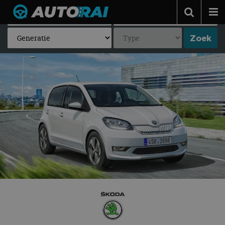
Autonieuws
Podcast
Autotests
Automerken
Adverteren
Contact
MotorRAI.nl