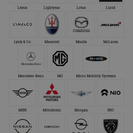
Lexus
Lightyear
Lotus
Lucid
Lynk & Co
Maserati
Mazda
McLaren
Mercedes-Benz
MG
Micro Mobility Systems
MINI
Mitsubishi
Morgan
NIO