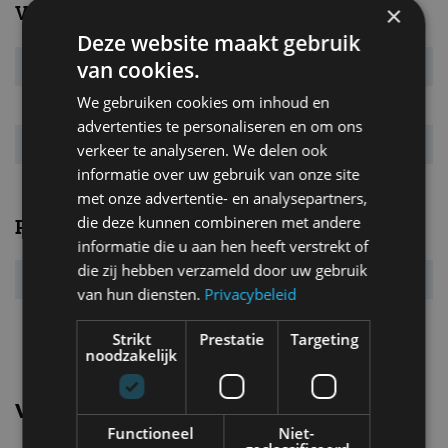
Verbruik
×
Deze website maakt gebruik
van cookies.
Verbr. gecomb.
5,0 l/100km
We gebruiken cookies om inhoud en
CO₂-emissie
132 g/km
advertenties te personaliseren en om ons
Energielabel
D
verkeer te analyseren. We delen ook
informatie over uw gebruik van onze site
met onze advertentie- en analysepartners,
die deze kunnen combineren met andere
Prestaties
informatie die u aan hen heeft verstrekt of
die zij hebben verzameld door uw gebruik
Acc. 0-100 km/u
10,3 s
van hun diensten.
Privacybeleid
Topsnelheid
200 km/u
Strikt
Prestatie
Targeting
noodzakelijk
Vergelijkbare uitvoeringen
Functioneel
Niet-