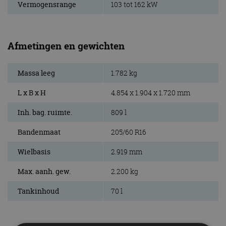
Vermogensrange
103 tot 162 kW
Afmetingen en gewichten
Massa leeg
1.782 kg
L x B x H
4.854 x 1.904 x 1.720 mm
Inh. bag. ruimte.
809 l
Bandenmaat
205/60 R16
Wielbasis
2.919 mm
Max. aanh. gew.
2.200 kg
Tankinhoud
70 l