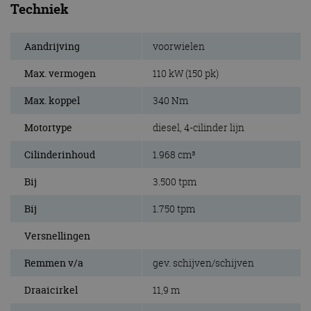
Techniek
Aandrijving
voorwielen
Max. vermogen
110 kW (150 pk)
Max. koppel
340 Nm
Motortype
diesel, 4-cilinder lijn
Cilinderinhoud
1.968 cm³
Bij
3.500 tpm
Bij
1.750 tpm
Versnellingen
Remmen v/a
gev. schijven/schijven
Draaicirkel
11,9 m