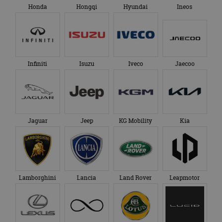
Honda
Hongqi
Hyundai
Ineos
Infiniti
Isuzu
Iveco
Jaecoo
Jaguar
Jeep
KG Mobility
Kia
Lamborghini
Lancia
Land Rover
Leapmotor