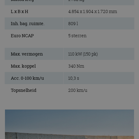
L x B x H
4.854 x 1.904 x 1.720 mm
Inh. bag. ruimte.
809 l
Euro NCAP
5 sterren
Max. vermogen
110 kW (150 pk)
Max. koppel
340 Nm
Acc. 0-100 km/u
10,3 s
Topsnelheid
200 km/u