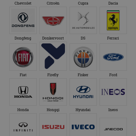
Honda
Hongqi
Hyundai
Ineos
Infiniti
Isuzu
Iveco
Jaecoo
Jaguar
Jeep
KG Mobility
Kia
Lamborghini
Lancia
Land Rover
Leapmotor