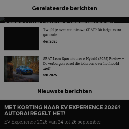
CloudFlare
.autorai.nl
vertrouwd
Gerelateerde berichten
te identific
beveiligin
op basis va
adres van 
DEZE FONKELNIEUWE BATTERIJFABRIEK
te omzeilen
essentieel 
STAAT GEWOON IN EUROPA
Twijfel je over een nieuwe SEAT? Dit helpt: extra
ondersteu
garantie
veiligheid 
Elke 45 seconden een batterij­systeem
website fun
dec 2025
het bieden
beschermi
kwaadaard
bezoekers.
SEAT Leon Sportstourer e-Hybrid (2025) Review –
De verborgen parel die iedereen over het hoofd
CookieScriptConsent
4 weken 2
Deze cooki
CookieScript
ziet?
dagen
gebruikt d
autorai.nl
Google Privacy Policy
Cookie-Scr
feb 2025
service om
cookievoo
bezoekers 
onthouden.
Nieuwste berichten
banner van
Script.com 
noodzakeli
te werken.
MET KORTING NAAR EV EXPERIENCE 2026?
AUTORAI REGELT HET!
Vergelijking: BMW iX3 vs Volvo EX60 – Welke
moet je hebben?
EV Experience 2026 van 24 tot 26 september
28 mei