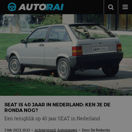
Autonieuws
Podcast
Autotests
Automerken
Adverteren
Contact
MotorRAI.nl
SEAT IS 40 JAAR IN NEDERLAND: KEN JE DE
RONDA NOG?
Een terugblik op 40 jaar SEAT in Nederland
3 feb 2023, 10:13
•
Achtergrond
,
Autonieuws
• Door
De Redactie