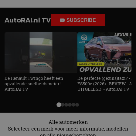
AutoRAI TV
UITGELEGD! - AutoRAI TV
Alle automerken
Selecteer een merk voor meer informatie, modellen
en alle nieuwsberichten
Abarth
Aiways
Alfa Romeo
Alpine
Aston Martin
Audi
Bentley
BMW