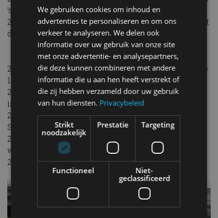
We gebruiken cookies om inhoud en
’s werelds beste SEAT-monteur.
advertenties te personaliseren en om ons
2016: SEAT lanceert een omvangrijk SUV-offensief met
verkeer te analyseren. We delen ook
de Ateca en Arona, in 2019 gevolgd door de Tarraco.
informatie over uw gebruik van onze site
met onze advertentie- en analysepartners,
die deze kunnen combineren met andere
2019: Met de Mii electric lanceert SEAT zijn allereerste
informatie die u aan hen heeft verstrekt of
100% elektrische productieauto.
die zij hebben verzameld door uw gebruik
2020: De vierde generatie van de SEAT Leon debuteert
van hun diensten.
Privacybeleid
in Nederland.
2021: SEAT introduceert de vierde-generatie Ibiza en
Strikt
Prestatie
Targeting
SEAT online sales.
noodzakelijk
2021: De nieuwe merkcampagne ‘Beat the Expected’
weerspiegelt het SEAT van de ‘twenties’.
2022: SEAT lanceert flexibel maandabonnement.
Functioneel
Niet-
geclassificeerd