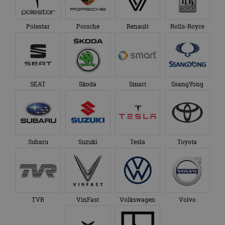
Subaru
Suzuki
Tesla
Toyota
TVR
VinFast
Volkswagen
Volvo
XPeng
Zeekr
Over ons
Op AutoRAI.nl vind je alles waar het hart van een
autoliefhebber sneller van gaat kloppen. In beeld én geluid,
van stadsauto tot supercar.
Ons team
levert je het laatste
autonieuws, autotests en nog veel meer.
Elke week de populairste blogs in je mailbox?