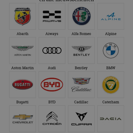
Bugatti
BYD
Cadillac
Caterham
Chevrolet
Citroën
Cupra
Dacia
Dongfeng
Donkervoort
DS
Ferrari
Fiat
Firefly
Fisker
Ford