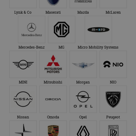
Nissan
Omoda
Opel
Peugeot
Polestar
Porsche
Renault
Rolls-Royce
SEAT
Skoda
Smart
SsangYong