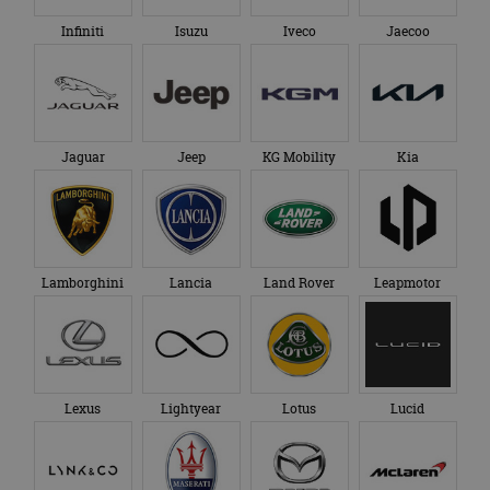
Lexus
Lightyear
Lotus
Lucid
Lynk & Co
Maserati
Mazda
McLaren
Mercedes-Benz
MG
Micro Mobility Systems
MINI
Mitsubishi
Morgan
NIO