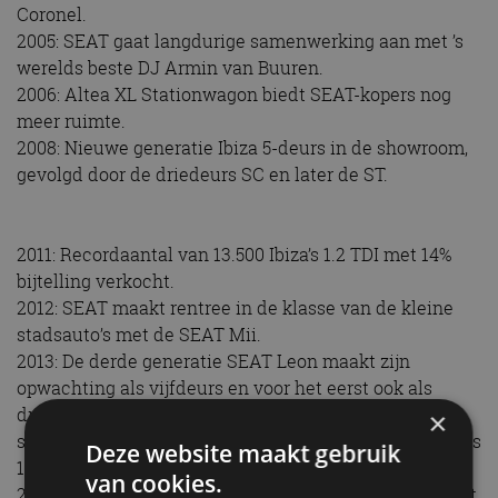
Coronel.
2005: SEAT gaat langdurige samenwerking aan met ’s
werelds beste DJ Armin van Buuren.
2006: Altea XL Stationwagon biedt SEAT-kopers nog
meer ruimte.
2008: Nieuwe generatie Ibiza 5-deurs in de showroom,
gevolgd door de driedeurs SC en later de ST.
2011: Recordaantal van 13.500 Ibiza’s 1.2 TDI met 14%
bijtelling verkocht.
2012: SEAT maakt rentree in de klasse van de kleine
stadsauto’s met de SEAT Mii.
2013: De derde generatie SEAT Leon maakt zijn
opwachting als vijfdeurs en voor het eerst ook als
driedeurs SC, later in het jaar gevolgd door een ST
×
stationwagon. SEAT verkoopt dat jaar liefst 6.500 Leons
Deze website maakt gebruik
1.6 TDI met 14% bijtelling.
van cookies.
2014: Nederlander Patrick Wuijts wordt uitgeroepen tot