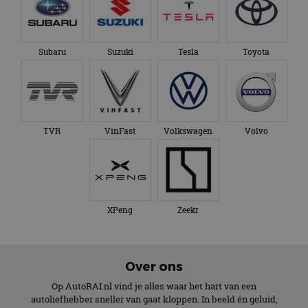
Subaru
Suzuki
Tesla
Toyota
TVR
VinFast
Volkswagen
Volvo
XPeng
Zeekr
Over ons
Op AutoRAI.nl vind je alles waar het hart van een
autoliefhebber sneller van gaat kloppen. In beeld én geluid,