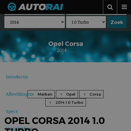
Autonieuws
Podcast
Autotests
Opel Corsa
2014 - ...
Automerken
Adverteren
Contact
Introductie
MotorRAI.nl
Afbeeldingen
Merken
Opel
Corsa
2014 1.0 Turbo
Specs
OPEL CORSA 2014 1.0
Vergelijkbaar