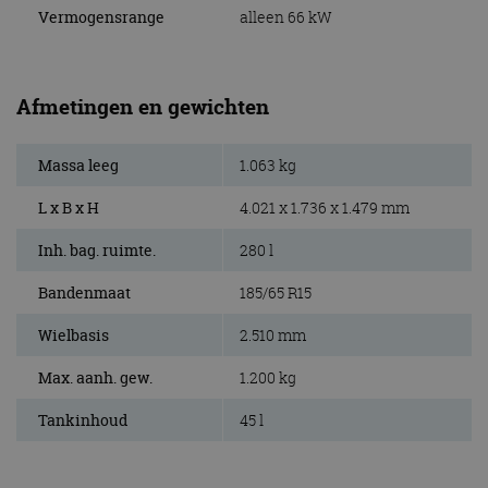
Vermogensrange
alleen 66 kW
Afmetingen en gewichten
Massa leeg
1.063 kg
L x B x H
4.021 x 1.736 x 1.479 mm
Inh. bag. ruimte.
280 l
Bandenmaat
185/65 R15
Wielbasis
2.510 mm
Max. aanh. gew.
1.200 kg
Tankinhoud
45 l