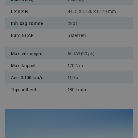
L x B x H
4.021 x 1.736 x 1.479 mm
Inh. bag. ruimte.
280 l
Euro NCAP
5 sterren
Max. vermogen
66 kW (90 pk)
Max. koppel
170 Nm
Acc. 0-100 km/u
11,9 s
Topsnelheid
180 km/u