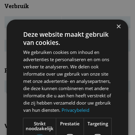
Verbruik
Verbr. gecomb.
4,9 l/100km
×
Deze website maakt gebruik
CO₂-emissie
102 g/km
van cookies.
Energielabel
C
We gebruiken cookies om inhoud en
advertenties te personaliseren en om ons
verkeer te analyseren. We delen ook
Prestaties
informatie over uw gebruik van onze site
met onze advertentie- en analysepartners,
Acc. 0-100 km/u
11,9 s
die deze kunnen combineren met andere
informatie die u aan hen heeft verstrekt of
Topsnelheid
180 km/u
die zij hebben verzameld door uw gebruik
van hun diensten.
Privacybeleid
Strikt
Prestatie
Targeting
Vergelijkbare uitvoeringen
noodzakelijk