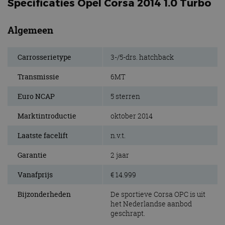
Specificaties Opel Corsa 2014 1.0 Turbo
Algemeen
Carrosserietype
3-/5-drs. hatchback
Transmissie
6MT
Euro NCAP
5 sterren
Marktintroductie
oktober 2014
Laatste facelift
n.v.t.
Garantie
2 jaar
Vanafprijs
€ 14.999
Bijzonderheden
De sportieve Corsa OPC is uit
het Nederlandse aanbod
geschrapt.