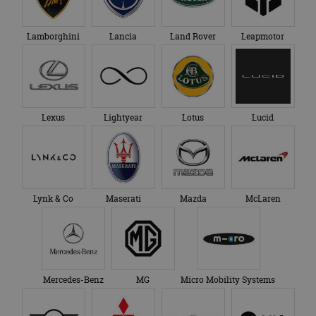
Lamborghini
Lancia
Land Rover
Leapmotor
Lexus
Lightyear
Lotus
Lucid
Lynk & Co
Maserati
Mazda
McLaren
Mercedes-Benz
MG
Micro Mobility Systems