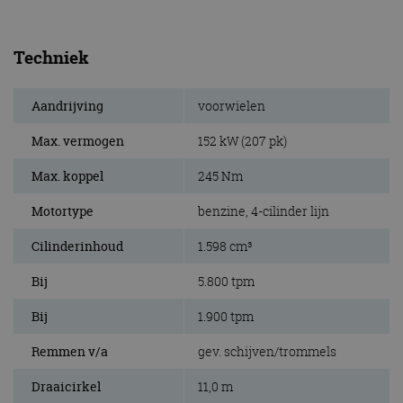
Techniek
Aandrijving
voorwielen
Max. vermogen
152 kW (207 pk)
Max. koppel
245 Nm
Motortype
benzine, 4-cilinder lijn
Cilinderinhoud
1.598 cm³
Bij
5.800 tpm
Bij
1.900 tpm
Remmen v/a
gev. schijven/trommels
Draaicirkel
11,0 m