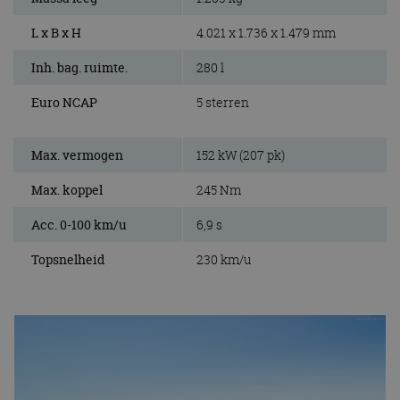
L x B x H
4.021 x 1.736 x 1.479 mm
Inh. bag. ruimte.
280 l
Euro NCAP
5 sterren
Max. vermogen
152 kW (207 pk)
Max. koppel
245 Nm
Acc. 0-100 km/u
6,9 s
Topsnelheid
230 km/u