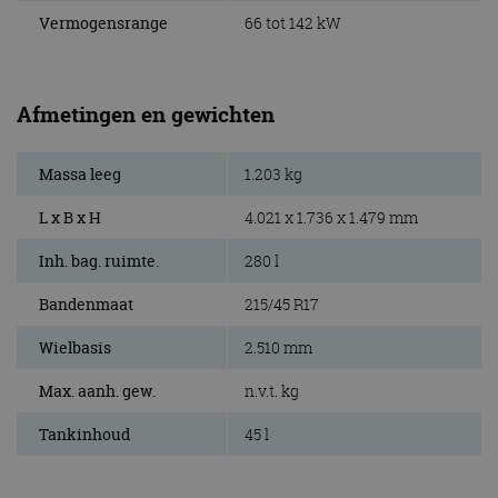
Vermogensrange
66 tot 142 kW
Afmetingen en gewichten
Massa leeg
1.203 kg
L x B x H
4.021 x 1.736 x 1.479 mm
Inh. bag. ruimte.
280 l
Bandenmaat
215/45 R17
Wielbasis
2.510 mm
Max. aanh. gew.
n.v.t. kg
Tankinhoud
45 l