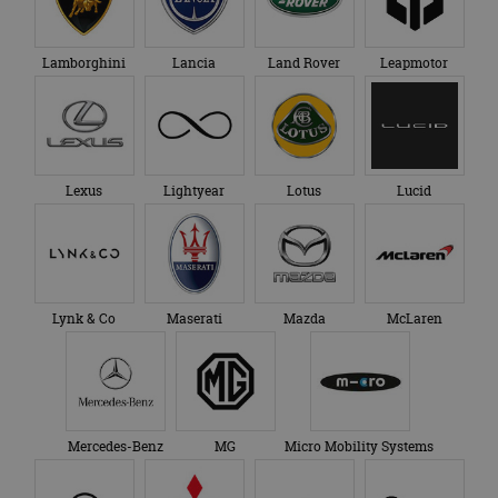
Lamborghini
Lancia
Land Rover
Leapmotor
Lexus
Lightyear
Lotus
Lucid
Lynk & Co
Maserati
Mazda
McLaren
Mercedes-Benz
MG
Micro Mobility Systems