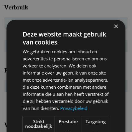
Verbruik
Verbr. gecomb.
7,5 l/100km
×
Deze website maakt gebruik
CO₂-emissie
174 g/km
van cookies.
Energielabel
G
We gebruiken cookies om inhoud en
advertenties te personaliseren en om ons
verkeer te analyseren. We delen ook
Prestaties
informatie over uw gebruik van onze site
met onze advertentie- en analysepartners,
Acc. 0-100 km/u
6,9 s
die deze kunnen combineren met andere
informatie die u aan hen heeft verstrekt of
Topsnelheid
230 km/u
die zij hebben verzameld door uw gebruik
van hun diensten.
Privacybeleid
Strikt
Prestatie
Targeting
Vergelijkbare uitvoeringen
noodzakelijk