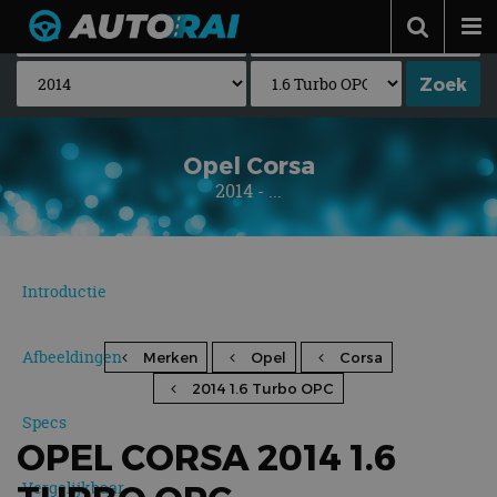
Autonieuws
Podcast
Autotests
Opel Corsa
2014 - ...
Automerken
Adverteren
Contact
Introductie
MotorRAI.nl
Afbeeldingen
Merken
Opel
Corsa
2014 1.6 Turbo OPC
Specs
OPEL CORSA 2014 1.6
Vergelijkbaar