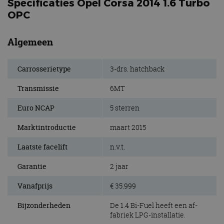
Specificaties Opel Corsa 2014 1.6 Turbo
OPC
Algemeen
Carrosserietype
3-drs. hatchback
Transmissie
6MT
Euro NCAP
5 sterren
Marktintroductie
maart 2015
Laatste facelift
n.v.t.
Garantie
2 jaar
Vanafprijs
€ 35.999
Bijzonderheden
De 1.4 Bi-Fuel heeft een af-
fabriek LPG-installatie.