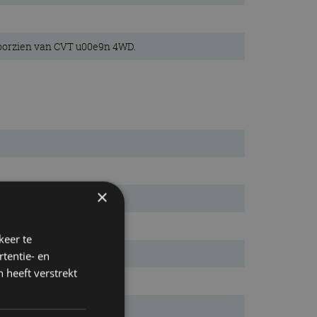
voorzien van CVT u00e9n 4WD.
×
keer te
tentie- en
 heeft verstrekt