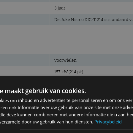
3 jaar
De Juke Nismo DIG-T 214 is standaard 
voorwielen
157 kW (214 pk)
250 Nm
e maakt gebruik van cookies.
benzine, 4-cilinder lijn
kies om inhoud en advertenties te personaliseren en om ons ver
1.618 cm³
len ook informatie over uw gebruik van onze site met onze adver
 die deze kunnen combineren met andere informatie die u aan hen
6.000 tpm
n verzameld door uw gebruik van hun diensten.
Privacybeleid
2.400 tpm