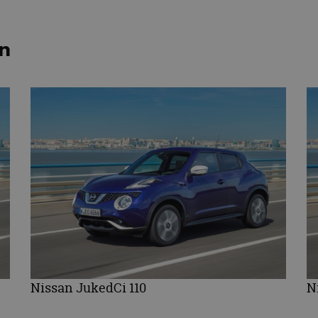
en
Nissan JukedCi 110
N