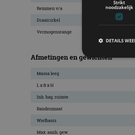
Strikt
noodzakelijk
Remmen v/a
Draaicirkel
Vermogensrange
DETAILS WE
Afmetingen en gewichten
S
Massa leeg
Strikt noodzakelijke
L x B x H
accountbeheer. De we
Inh. bag. ruimte.
Naam
Bandenmaat
cf_clearance
Wielbasis
Max. aanh. gew.