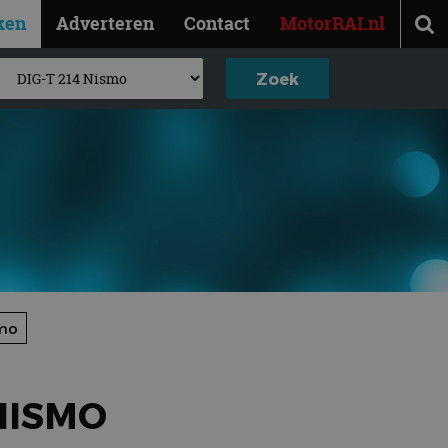
ken
Adverteren
Contact
MotorRAI.nl
smo
 NISMO