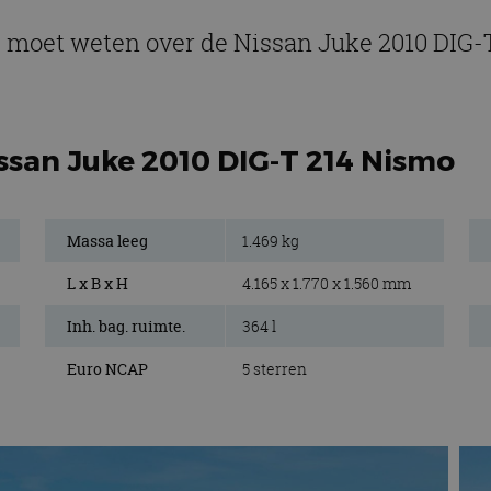
e moet weten over de Nissan Juke 2010 DIG
ssan Juke 2010 DIG-T 214 Nismo
Massa leeg
1.469 kg
L x B x H
4.165 x 1.770 x 1.560 mm
Inh. bag. ruimte.
364 l
Euro NCAP
5 sterren