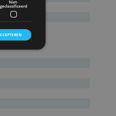
Niet-
geclassificeerd
ACCEPTEREN
rd
elding en
ervice om
es van de bezoeker
unen van de
den van