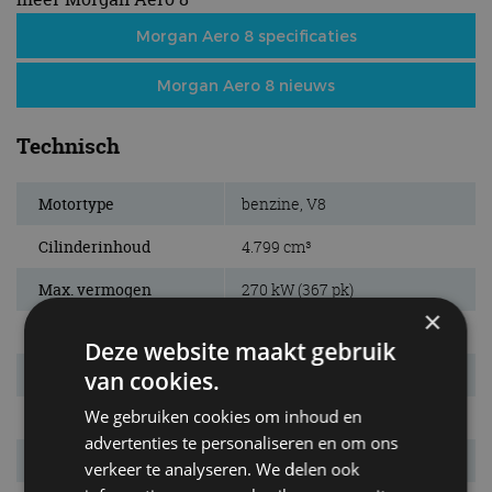
Morgan Aero 8 specificaties
Morgan Aero 8 nieuws
Technisch
Motortype
benzine, V8
Cilinderinhoud
4.799 cm³
Max. vermogen
270 kW (367 pk)
×
Bij
6.300 tpm
Deze website maakt gebruik
Max. koppel
490 Nm
van cookies.
We gebruiken cookies om inhoud en
Bij
3.400 tpm
advertenties te personaliseren en om ons
Aandrijving
achterwielen
verkeer te analyseren. We delen ook