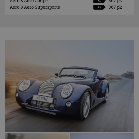
Aero 8 Aero Coupé
367 pk
G
Aero 8 Aero Supersports
367 pk
G