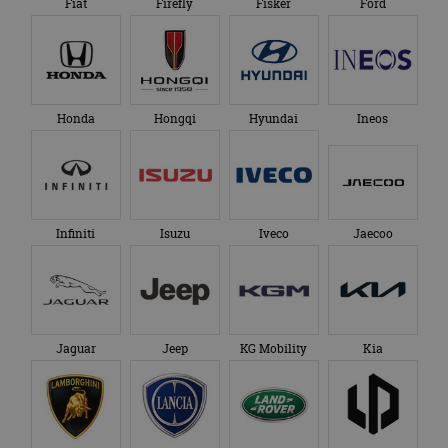
Fiat
Firefly
Fisker
Ford
Honda
Hongqi
Hyundai
Ineos
Infiniti
Isuzu
Iveco
Jaecoo
Jaguar
Jeep
KG Mobility
Kia