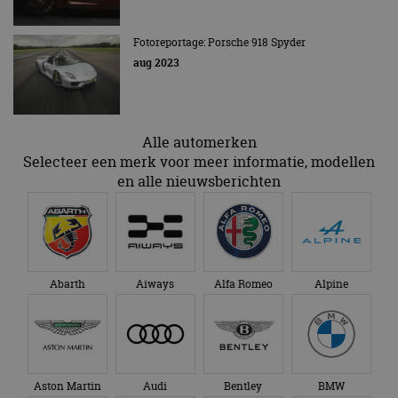
gezien voordat hij de
Google Analytics
genoemde website
om de sessiestatus
bezocht.
te behouden.
Fotoreportage: Porsche 918 Spyder
aug 2023
Alle automerken
Selecteer een merk voor meer informatie, modellen
en alle nieuwsberichten
Abarth
Aiways
Alfa Romeo
Alpine
Aston Martin
Audi
Bentley
BMW