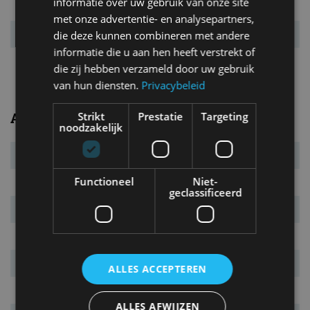
informatie over uw gebruik van onze site
Remmen v/a
gev. schijven
met onze advertentie- en analysepartners,
Draaicirkel
10,0 m
die deze kunnen combineren met andere
informatie die u aan hen heeft verstrekt of
Vermogensrange
alleen 270 kW
die zij hebben verzameld door uw gebruik
van hun diensten.
Privacybeleid
Strikt
Prestatie
Targeting
Algemeen
noodzakelijk
Transmissie
6MT (optie 6AT)
Functioneel
Niet-
Carrosserietype
2-drs. cabriolet
geclassificeerd
Euro NCAP
niet getest
Marktintroductie
maart 2015
Laatste facelift
n.v.t.
ALLES ACCEPTEREN
Garantie
2 jaar
ALLES AFWIJZEN