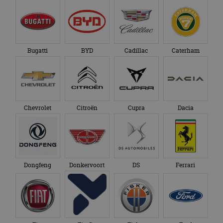
Bugatti
BYD
Cadillac
Caterham
Chevrolet
Citroën
Cupra
Dacia
Dongfeng
Donkervoort
DS
Ferrari