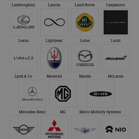
Lamborghini
Lancia
Land Rover
Leapmotor
Lexus
Lightyear
Lotus
Lucid
Lynk & Co
Maserati
Mazda
McLaren
Mercedes-Benz
MG
Micro Mobility Systems