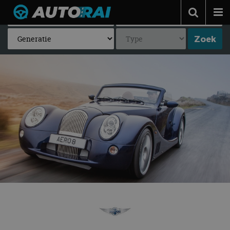
Autonieuws
Podcast
Autotests
Automerken
Adverteren
Contact
MotorRAI.nl