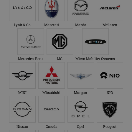
om de sessiestatus
bezocht.
te behouden.
Lynk & Co
Maserati
Mazda
McLaren
Mercedes-Benz
MG
Micro Mobility Systems
MINI
Mitsubishi
Morgan
NIO
Nissan
Omoda
Opel
Peugeot