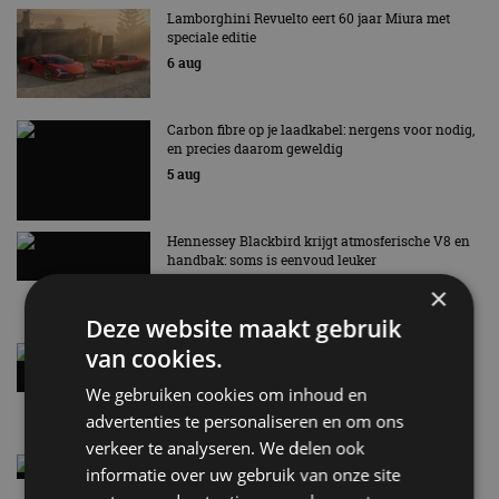
Lamborghini Revuelto eert 60 jaar Miura met
speciale editie
6 aug
Carbon fibre op je laadkabel: nergens voor nodig,
en precies daarom geweldig
5 aug
Hennessey Blackbird krijgt atmosferische V8 en
handbak: soms is eenvoud leuker
5 aug
×
Deze website maakt gebruik
van cookies.
Audi A2 e-Tron mikt op verbruik van 12,8 kWh
per 100 kilometer
We gebruiken cookies om inhoud en
4 aug
advertenties te personaliseren en om ons
verkeer te analyseren. We delen ook
Elektrische Geely E2 (tijdelijk) net zo goedkoop
informatie over uw gebruik van onze site
als een Renault Twingo