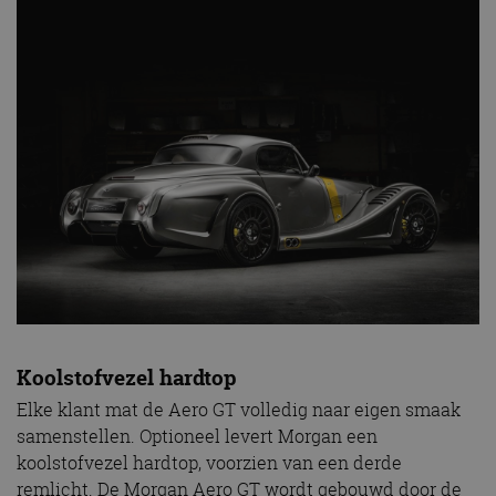
Koolstofvezel hardtop
Elke klant mat de Aero GT volledig naar eigen smaak
samenstellen. Optioneel levert Morgan een
koolstofvezel hardtop, voorzien van een derde
remlicht. De Morgan Aero GT wordt gebouwd door de