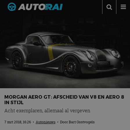
Autonieuws
Podcast
Autotests
Automerken
Adverteren
Contact
MotorRAI.nl
MORGAN AERO GT: AFSCHEID VAN V8 EN AERO 8
IN STIJL
Acht exemplaren, allemaal al vergeven
7 mrt 2018, 16:26
•
Autonieuws
• Door
Bart Oostvogels