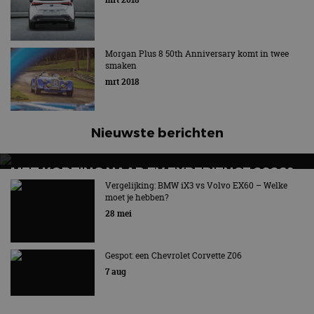
Morgan Plus 8 50th Anniversary komt in twee
smaken
mrt 2018
Nieuwste berichten
MET KORTING NAAR EV EXPERIENCE 2026?
AUTORAI REGELT HET!
Vergelijking: BMW iX3 vs Volvo EX60 – Welke
moet je hebben?
EV Experience 2026 van 24 tot 26 september
28 mei
Gespot: een Chevrolet Corvette Z06
7 aug