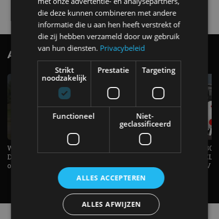
met onze advertentie- en analysepartners,
4 aug
die deze kunnen combineren met andere
informatie die u aan hen heeft verstrekt of
die zij hebben verzameld door uw gebruik
van hun diensten.
Privacybeleid
AutoRAI.nl TV
SUBSCRIBE
Strikt
Prestatie
Targeting
noodzakelijk
Functioneel
Niet-
geclassificeerd
Welke elektrische auto past bij jou?
1.500 KG Trekgewicht & 380
De EV Experience geeft antwoord
elektrische pk's, maar WELK
op je vraag! - AutoRAI TV
AUTO is het? - AutoRAI TV
ALLES ACCEPTEREN
ALLES AFWIJZEN
Alle automerken