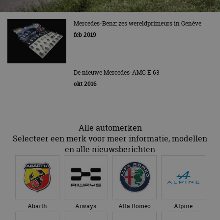
beveiligin
op basis va
adres van 
Mercedes-Benz: zes wereldprimeurs in Genève
te omzeilen
essentieel 
feb 2019
ondersteu
veiligheid 
website fun
het bieden
beschermi
kwaadaard
De nieuwe Mercedes-AMG E 63
bezoekers.
okt 2016
CookieScriptConsent
4 weken 2
Deze cooki
CookieScript
dagen
gebruikt d
autorai.nl
Google Privacy Policy
Cookie-Scr
service om
cookievoo
Alle automerken
bezoekers 
onthouden.
Selecteer een merk voor meer informatie, modellen
banner van
Script.com 
en alle nieuwsberichten
noodzakeli
te werken.
Abarth
Aiways
Alfa Romeo
Alpine
Aanbieder
Naam
Vervaldatum
Omschrijvi
Aanbieder
/
Domein
Naam
Vervaldatum
Omschrijving