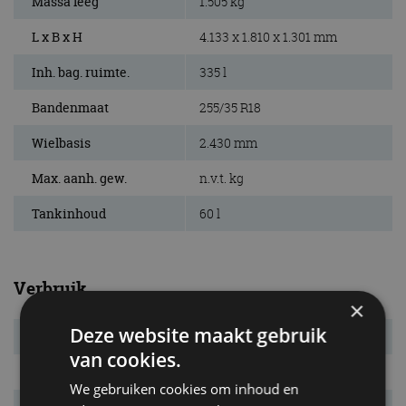
Massa leeg
1.505 kg
L x B x H
4.133 x 1.810 x 1.301 mm
Inh. bag. ruimte.
335 l
Bandenmaat
255/35 R18
Wielbasis
2.430 mm
Max. aanh. gew.
n.v.t. kg
Tankinhoud
60 l
Verbruik
×
Deze website maakt gebruik
Verbr. gecomb.
7,8 l/100km
van cookies.
CO₂-emissie
186 g/km
We gebruiken cookies om inhoud en