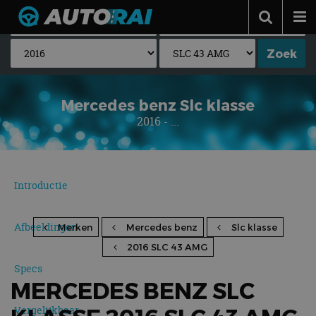
Autonieuws
Podcast
Autotests
Mercedes benz Slc klasse
2016 - ...
Automerken
Adverteren
Contact
Introductie
MotorRAI.nl
Afbeeldingen
Merken
Mercedes benz
Slc klasse
2016 SLC 43 AMG
Specs
MERCEDES BENZ SLC
Vergelijkbaar