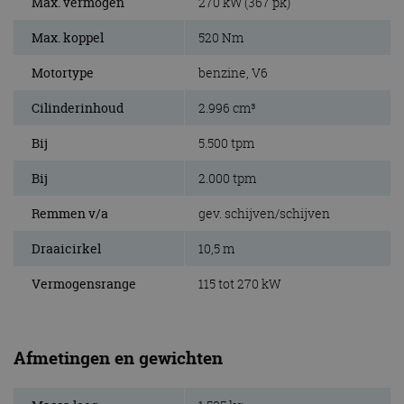
Max. vermogen
270 kW (367 pk)
Max. koppel
520 Nm
Motortype
benzine, V6
Cilinderinhoud
2.996 cm³
Bij
5.500 tpm
Bij
2.000 tpm
Remmen v/a
gev. schijven/schijven
Draaicirkel
10,5 m
Vermogensrange
115 tot 270 kW
Afmetingen en gewichten