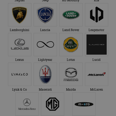
Jaguar
Jeep
KG Mobility
Kia
Lamborghini
Lancia
Land Rover
Leapmotor
Lexus
Lightyear
Lotus
Lucid
Lynk & Co
Maserati
Mazda
McLaren