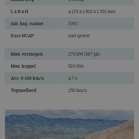
L x B x H
4.133 x 1.810 x 1.301 mm
Inh. bag. ruimte.
335 l
Euro NCAP
niet getest
Max. vermogen
270 kW (367 pk)
Max. koppel
520 Nm
Acc. 0-100 km/u
4,7 s
Topsnelheid
250 km/u