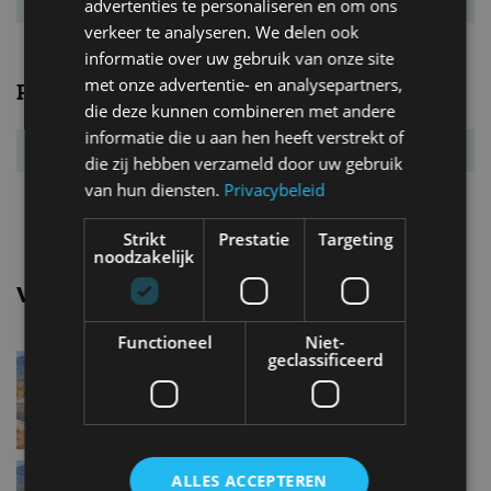
Energielabel
G
advertenties te personaliseren en om ons
verkeer te analyseren. We delen ook
informatie over uw gebruik van onze site
met onze advertentie- en analysepartners,
Prestaties
die deze kunnen combineren met andere
informatie die u aan hen heeft verstrekt of
Acc. 0-100 km/u
4,7 s
die zij hebben verzameld door uw gebruik
van hun diensten.
Privacybeleid
Topsnelheid
250 km/u
Strikt
Prestatie
Targeting
noodzakelijk
Vergelijkbare uitvoeringen
Functioneel
Niet-
geclassificeerd
Mercedes benz Slc klasseSLC
180
Mercedes benz Slc klasseSLC
ALLES ACCEPTEREN