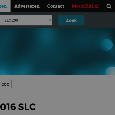
ken
Adverteren
Contact
MotorRAI.nl
C 200
016 SLC