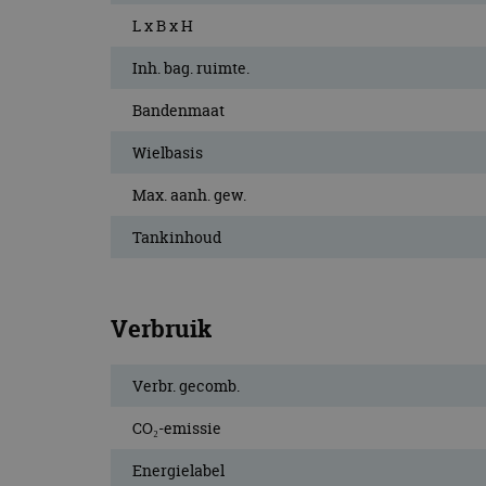
L x B x H
Inh. bag. ruimte.
Bandenmaat
Wielbasis
Max. aanh. gew.
Tankinhoud
Verbruik
Verbr. gecomb.
CO₂-emissie
Energielabel