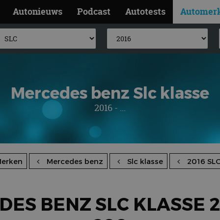
Autonieuws
Podcast
Autotests
Automer
Mercedes benz Slc klasse
2016 - ...
erken
Mercedes benz
Slc klasse
2016 SL
ES BENZ SLC KLASSE 2