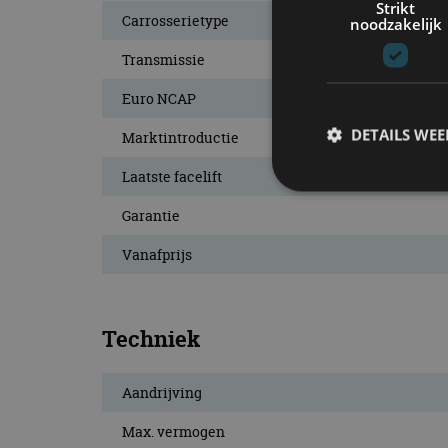
Strikt
Carrosserietype
noodzakelijk
Transmissie
Euro NCAP
DETAILS WE
Marktintroductie
Laatste facelift
Garantie
S
Vanafprijs
Strikt noodzakelijke
accountbeheer. De we
Naam
Techniek
cf_clearance
Aandrijving
Max. vermogen