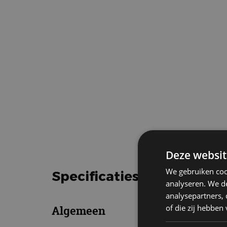
Deze websit
We gebruiken coo
Specificaties Mercedes be
analyseren. We de
analysepartners,
of die zij hebbe
Algemeen