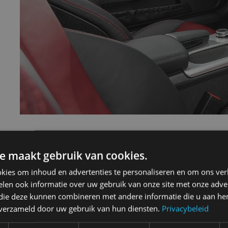
e maakt gebruik van cookies.
kies om inhoud en advertenties te personaliseren en om ons ver
nz Slc klasse 2016 SLC 200
len ook informatie over uw gebruik van onze site met onze adver
 die deze kunnen combineren met andere informatie die u aan hen
n verzameld door uw gebruik van hun diensten.
Privacybeleid