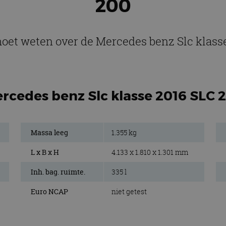
200
moet weten over de Mercedes benz Slc klass
rcedes benz Slc klasse 2016 SLC 
Massa leeg
1.355 kg
L x B x H
4.133 x 1.810 x 1.301 mm
Inh. bag. ruimte.
335 l
Euro NCAP
niet getest