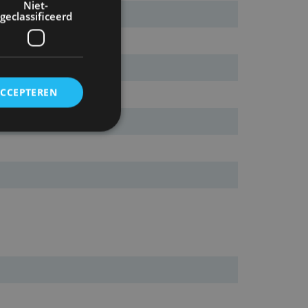
Niet-
geclassificeerd
ACCEPTEREN
rd
elding en
ervice om
es van de bezoeker
unen van de
den van