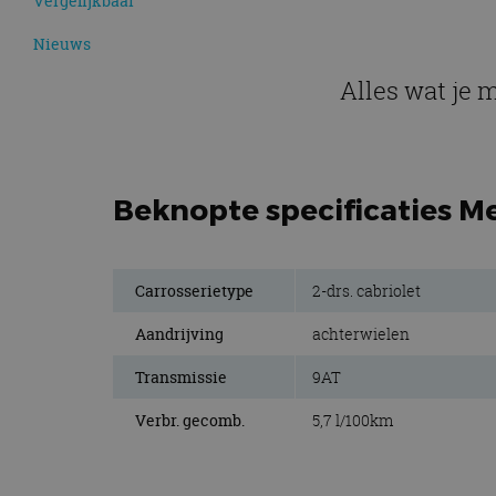
Vergelijkbaar
Nieuws
Alles wat je 
Beknopte specificaties Me
Carrosserietype
2-drs. cabriolet
Aandrijving
achterwielen
Transmissie
9AT
Verbr. gecomb.
5,7 l/100km