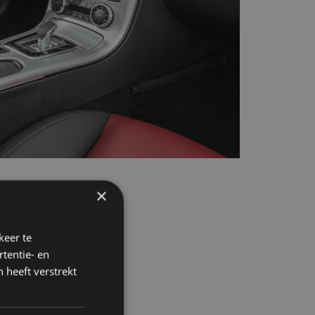
×
keer te
tentie- en
 heeft verstrekt