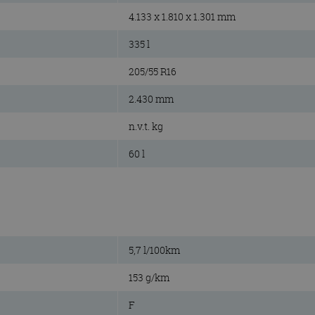
4.133 x 1.810 x 1.301 mm
335 l
205/55 R16
2.430 mm
n.v.t. kg
60 l
5,7 l/100km
153 g/km
F