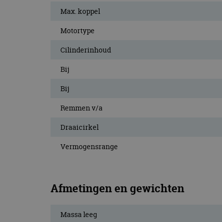
CookieScriptConse
Max. koppel
Motortype
Cilinderinhoud
Naam
Naam
omx_consent
Aanbiede
Bij
Naam
Domein
g_id_202604151153
_ga
_fbp
Bij
Meta Pla
Inc.
.autorai.n
Remmen v/a
_gcl_au
Google L
.autorai.n
Draaicirkel
_ga_SC6JKZPPKY
IDE
Google L
Vermogensrange
.doublecl
Afmetingen en gewichten
Massa leeg