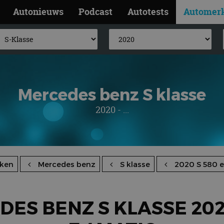
Autonieuws
Podcast
Autotests
Automer
Mercedes benz S klasse
2020 - ...
ken
Mercedes benz
S klasse
2020 S 580 e
ES BENZ S KLASSE 202