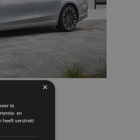
×
keer te
tentie- en
 heeft verstrekt