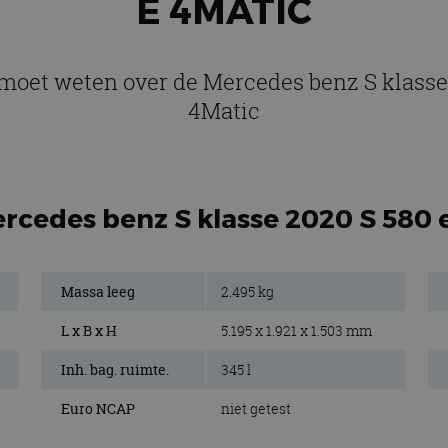
E 4MATIC
 moet weten over de Mercedes benz S klasse
4Matic
rcedes benz S klasse 2020 S 580 
Massa leeg
2.495 kg
L x B x H
5.195 x 1.921 x 1.503 mm
Inh. bag. ruimte.
345 l
Euro NCAP
niet getest