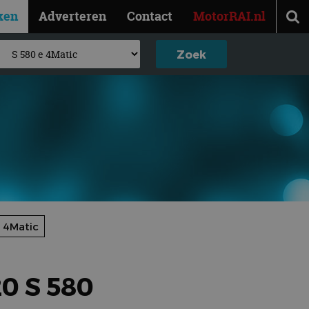
ken
Adverteren
Contact
MotorRAI.nl
 4Matic
0 S 580