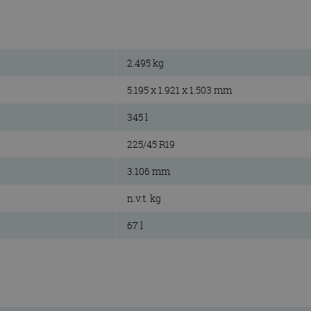
2.495 kg
5.195 x 1.921 x 1.503 mm
345 l
225/45 R19
3.106 mm
n.v.t. kg
67 l