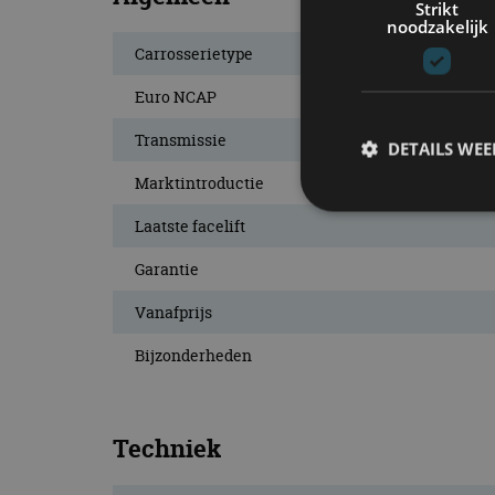
Strikt
noodzakelijk
Carrosserietype
Euro NCAP
Transmissie
DETAILS WE
Marktintroductie
Laatste facelift
S
Garantie
Strikt noodzakelijke
Vanafprijs
accountbeheer. De we
Bijzonderheden
Naam
cf_clearance
Techniek