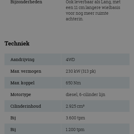
Bijzonderheden
Ook leverbaar als Lang, met
een 11 cm langere wielbasis
voor nog meer ruimte
achterin.
Techniek
Aandrijving
4WD
Max. vermogen
230 kW (313 pk)
Max. koppel
650 Nm
Motortype
diesel, 6-cilinder lijn
Cilinderinhoud
2.925 cm³
Bij
3.600 tpm
Bij
1.200 tpm