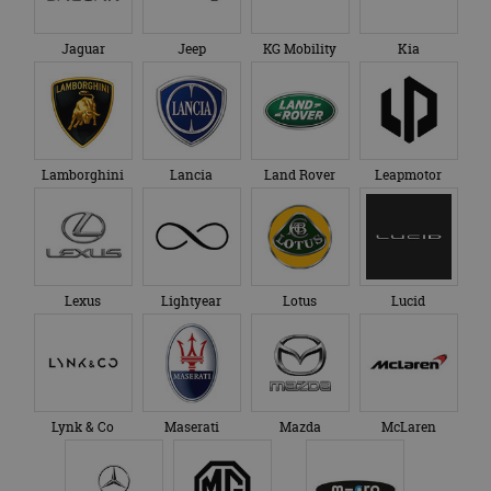
Jaguar
Jeep
KG Mobility
Kia
Lamborghini
Lancia
Land Rover
Leapmotor
Lexus
Lightyear
Lotus
Lucid
Lynk & Co
Maserati
Mazda
McLaren