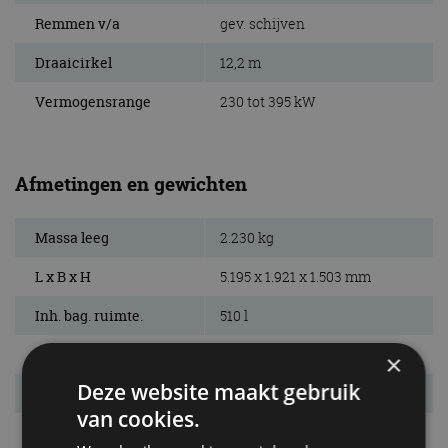
Remmen v/a
gev. schijven
Draaicirkel
12,2 m
Vermogensrange
230 tot 395 kW
Afmetingen en gewichten
Massa leeg
2.230 kg
L x B x H
5.195 x 1.921 x 1.503 mm
Inh. bag. ruimte.
510 l
Bandenmaat
225/45 R19
×
Deze website maakt gebruik
Wielbasis
3.106 mm
van cookies.
Max. aanh. gew.
2.100 kg