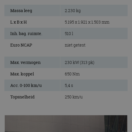
Massa leeg
2.230 kg
L x B x H
5.195 x 1.921 x 1.503 mm
Inh. bag. ruimte.
510 l
Euro NCAP
niet getest
Max. vermogen
230 kW (313 pk)
Max. koppel
650 Nm
Acc. 0-100 km/u
5,4 s
Topsnelheid
250 km/u