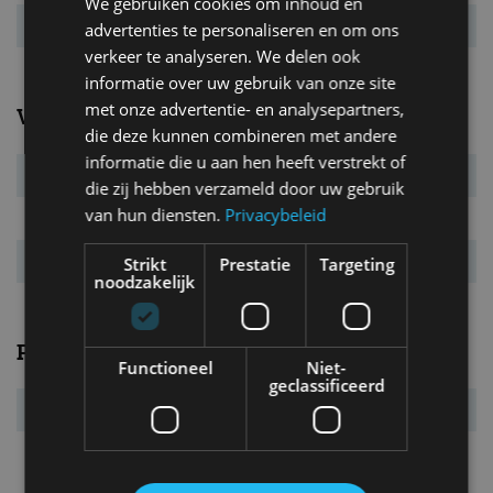
We gebruiken cookies om inhoud en
Tankinhoud
76 l
advertenties te personaliseren en om ons
verkeer te analyseren. We delen ook
informatie over uw gebruik van onze site
met onze advertentie- en analysepartners,
Verbruik
die deze kunnen combineren met andere
informatie die u aan hen heeft verstrekt of
Verbr. gecomb.
6,3 l/100km
die zij hebben verzameld door uw gebruik
van hun diensten.
Privacybeleid
CO₂-emissie
166 g/km
Energielabel
D
Strikt
Prestatie
Targeting
noodzakelijk
Prestaties
Functioneel
Niet-
geclassificeerd
Acc. 0-100 km/u
5,4 s
Topsnelheid
250 km/u