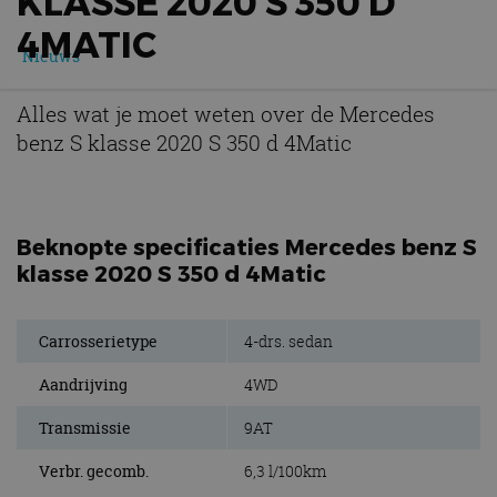
KLASSE 2020 S 350 D
4MATIC
Nieuws
Alles wat je moet weten over de Mercedes
benz S klasse 2020 S 350 d 4Matic
Beknopte specificaties Mercedes benz S
klasse 2020 S 350 d 4Matic
Carrosserietype
4-drs. sedan
Aandrijving
4WD
Transmissie
9AT
Verbr. gecomb.
6,3 l/100km