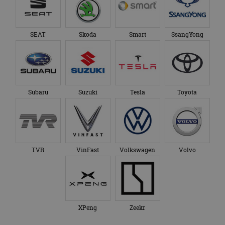
SEAT
Skoda
Smart
SsangYong
Subaru
Suzuki
Tesla
Toyota
TVR
VinFast
Volkswagen
Volvo
XPeng
Zeekr