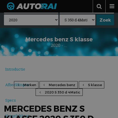
Autonieuws
Podcast
Autotests
Mercedes benz S klasse
2020 - ...
Automerken
Adverteren
Contact
Introductie
MotorRAI.nl
Afbeeldingen
Merken
Mercedes benz
S klasse
2020 S 350 d 4Matic
Specs
MERCEDES BENZ S
Vergelijkbaar