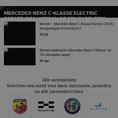
te identific
beveiligin
op basis va
MERCEDES-BENZ C-KLASSE ELECTRIC
adres van 
ESTATE: REALISTISCH OF EEN FABELTJE?
te omzeilen
essentieel 
Review – Mercedes-Benz C-Klasse Electric (2026),
Het verlossende antwoord
ondersteu
doorgeslagen of doordacht?
veiligheid 
website fun
30 jul
het bieden
beschermi
kwaadaard
bezoekers.
Nieuwe elektrische Mercedes-Benz C-Klasse: tot
762 kilometer range!
CookieScriptConsent
4 weken 2
Deze cooki
CookieScript
dagen
gebruikt d
autorai.nl
20 apr
Google Privacy Policy
Cookie-Scr
service om
cookievoo
bezoekers 
onthouden.
Alle automerken
banner van
Selecteer een merk voor meer informatie, modellen
Script.com 
noodzakeli
en alle nieuwsberichten
te werken.
Aanbieder