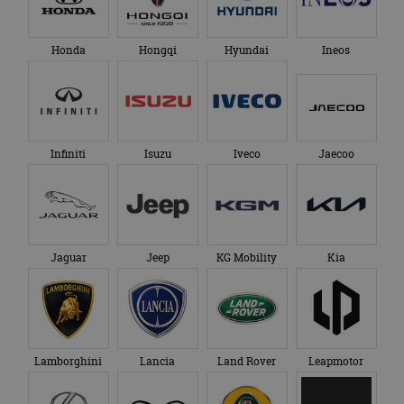
Honda
Hongqi
Hyundai
Ineos
Infiniti
Isuzu
Iveco
Jaecoo
Jaguar
Jeep
KG Mobility
Kia
Lamborghini
Lancia
Land Rover
Leapmotor