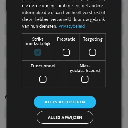
die deze kunnen combineren met andere
Transmissie
vaste overbrenging
informatie die u aan hen heeft verstrekt of
Carrosserietype
5-drs. MPV
die zij hebben verzameld door uw gebruik
van hun diensten.
Privacybeleid
Euro NCAP
5 sterren
Strikt
Prestatie
Targeting
Marktintroductie
september 2023
noodzakelijk
Laatste facelift
n.v.t.
Garantie
2 jaar
Functioneel
Niet-
geclassificeerd
Vanafprijs
€ 48.624
Afmetingen/gewichten
ALLES ACCEPTEREN
Bandenmaat
205/60 R16
ALLES AFWIJZEN
L x B x H
4.498 x 1.859 x 1.819 mm