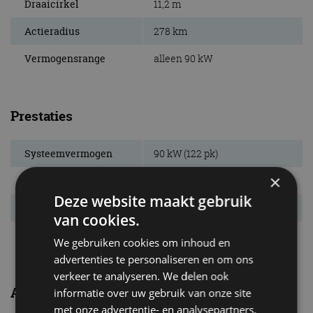
Draaicirkel
11,2 m
Actieradius
278 km
Vermogensrange
alleen 90 kW
Prestaties
Systeemvermogen
90 kW (122 pk)
×
Systeemkoppel
278 Nm
Deze website maakt gebruik
Acc. 0-100 km/u
12,6 s
van cookies.
Topsnelheid
132 km/u
We gebruiken cookies om inhoud en
advertenties te personaliseren en om ons
verkeer te analyseren. We delen ook
Algemeen
informatie over uw gebruik van onze site
met onze advertentie- en analysepartners,