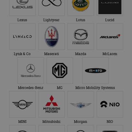
Lexus
Lightyear
Lotus
Lucid
Lynk & Co
Maserati
Mazda
McLaren
Mercedes-Benz
MG
Micro Mobility Systems
MINI
Mitsubishi
Morgan
NIO