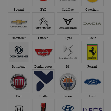
bezocht.
te behouden.
Bugatti
BYD
Cadillac
Caterham
Chevrolet
Citroën
Cupra
Dacia
Dongfeng
Donkervoort
DS
Ferrari
Fiat
Firefly
Fisker
Ford