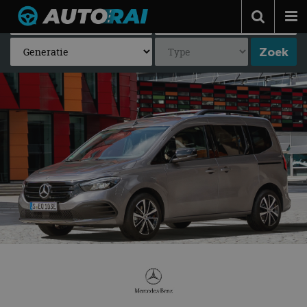
Autonieuws
Podcast
Autotests
Automerken
Adverteren
Contact
MotorRAI.nl