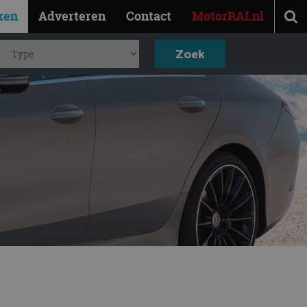
ken
Adverteren
Contact
MotorRAI.nl