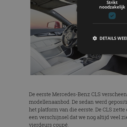
Strikt
noodzakelijk
DETAILS WE
S
Strikt noodzakelijke
accountbeheer. De we
Naam
De eerste Mercedes-Benz CLS verscheen i
modellenaanbod. De sedan werd gepositi
cf_clearance
het platform van die eerste. De CLS zett
een verschijnsel dat we nog altijd veel z
vierdeurs coupé.