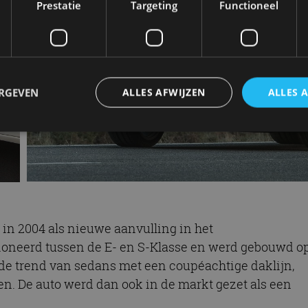
Prestatie
Targeting
Functioneel
ERGEVEN
ALLES AFWIJZEN
ALLES 
trikt noodzakelijk
Prestatie
Targeting
Functioneel
Niet-geclassificee
 cookies maken de kernfunctionaliteiten van de website mogelijk, zoals gebruikersaanm
bsite kan niet goed worden gebruikt zonder de strikt noodzakelijke cookies.
Aanbieder
/
Vervaldatum
Omschrijving
n 2004 als nieuwe aanvulling in het
Domein
oneerd tussen de E- en S-Klasse en werd gebouwd o
1 jaar
Deze cookie wordt gebruikt door de CloudFlare-s
Cloudflare,
vertrouwd webverkeer te identificeren en alle
Inc.
e de trend van sedans met een coupéachtige daklijn,
beveiligingsbeperkingen op basis van het IP-adr
.autorai.nl
te omzeilen. Het is essentieel voor het onderste
ien. De auto werd dan ook in de markt gezet als een
veiligheid van een website functies en in het bie
bescherming tegen kwaadaardige bezoekers.