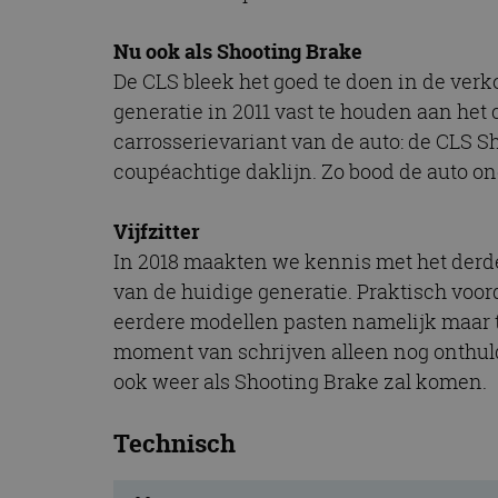
CookieScriptConse
Nu ook als Shooting Brake
De CLS bleek het goed te doen in de ve
generatie in 2011 vast te houden aan het
Naam
carrosserievariant van de auto: de CLS S
Naam
omx_consent
Aanbiede
Naam
Domein
coupéachtige daklijn. Zo bood de auto o
g_id_202604151153
_ga
_fbp
Meta Pla
Inc.
Vijfzitter
.autorai.n
In 2018 maakten we kennis met het derd
_gcl_au
Google L
.autorai.n
van de huidige generatie. Praktisch voordee
_ga_SC6JKZPPKY
eerdere modellen pasten namelijk maar t
IDE
Google L
.doublecl
moment van schrijven alleen nog onthuld a
ook weer als Shooting Brake zal komen.
Technisch