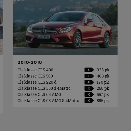
2010-2018
Cls klasse CLS 400
333 pk
C
Cls klasse CLS 500
408 pk
E
Cls klasse CLS 220 d
170 pk
B
Cls klasse CLS 350 d 4Matic
258 pk
E
Cls klasse CLS 63 AMG
557 pk
G
Cls klasse CLS 63 AMG S 4Matic
585 pk
G