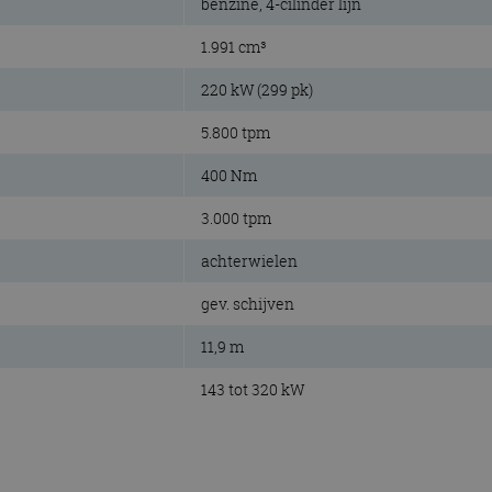
benzine, 4-cilinder lijn
1.991 cm³
220 kW (299 pk)
5.800 tpm
400 Nm
3.000 tpm
achterwielen
gev. schijven
11,9 m
143 tot 320 kW