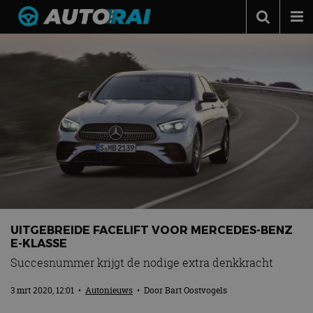
Autonieuws
Podcast
Autotests
Automerken
Adverteren
Contact
MotorRAI.nl
UITGEBREIDE FACELIFT VOOR MERCEDES-BENZ
E-KLASSE
Succesnummer krijgt de nodige extra denkkracht
3 mrt 2020, 12:01
•
Autonieuws
• Door
Bart Oostvogels