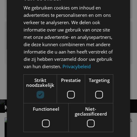
We gebruiken cookies om inhoud en
advertenties te personaliseren en om ons
verkeer te analyseren. We delen ook
informatie over uw gebruik van onze site
met onze advertentie- en analysepartners,
die deze kunnen combineren met andere
informatie die u aan hen heeft verstrekt of
die zij hebben verzameld door uw gebruik
van hun diensten.
Privacybeleid
E-Klasse
Mercedes-Benz
Strikt
Prestatie
Targeting
noodzakelijk
Gerelateerde berichten
MERCEDES-BENZ C-KLASSE ELECTRIC
Functioneel
Niet-
ESTATE: REALISTISCH OF EEN FABELTJE?
geclassificeerd
Review – Mercedes-Benz C-Klasse Electric (2026),
Het verlossende antwoord
doorgeslagen of doordacht?
30 jul