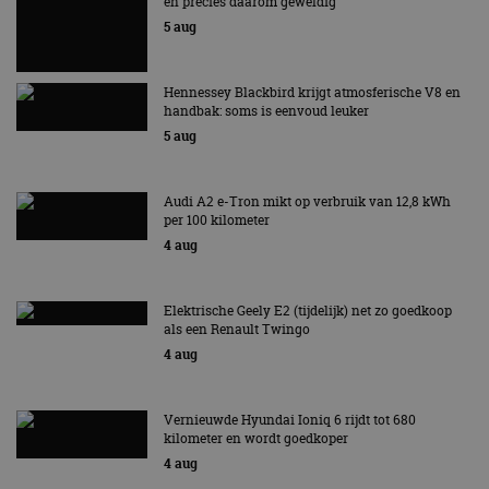
en precies daarom geweldig
CloudFlare
.autorai.nl
vertrouwd
5 aug
te identific
beveiligin
op basis va
adres van 
Hennessey Blackbird krijgt atmosferische V8 en
te omzeilen
handbak: soms is eenvoud leuker
essentieel 
ondersteu
5 aug
veiligheid 
website fun
het bieden
beschermi
Audi A2 e-Tron mikt op verbruik van 12,8 kWh
kwaadaard
per 100 kilometer
bezoekers.
4 aug
CookieScriptConsent
4 weken 2
Deze cooki
CookieScript
dagen
gebruikt d
autorai.nl
Google Privacy Policy
Cookie-Scr
service om
Elektrische Geely E2 (tijdelijk) net zo goedkoop
cookievoo
als een Renault Twingo
bezoekers 
onthouden.
4 aug
banner van
Script.com 
noodzakeli
te werken.
Vernieuwde Hyundai Ioniq 6 rijdt tot 680
kilometer en wordt goedkoper
4 aug