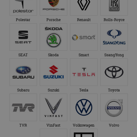
Polestar
Porsche
Renault
Rolls-Royce
SEAT
Skoda
Smart
SsangYong
Subaru
Suzuki
Tesla
Toyota
TVR
VinFast
Volkswagen
Volvo