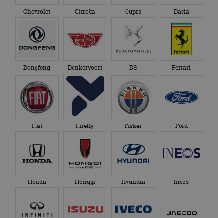
Chevrolet
Citroën
Cupra
Dacia
Dongfeng
Donkervoort
DS
Ferrari
Fiat
Firefly
Fisker
Ford
Honda
Hongqi
Hyundai
Ineos