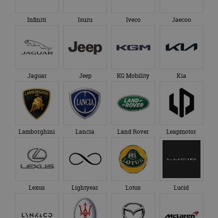
Infiniti
Isuzu
Iveco
Jaecoo
Jaguar
Jeep
KG Mobility
Kia
Lamborghini
Lancia
Land Rover
Leapmotor
Lexus
Lightyear
Lotus
Lucid