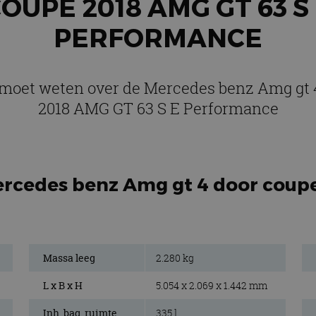
OUPE 2018 AMG GT 63 S
PERFORMANCE
e moet weten over de Mercedes benz Amg gt 
2018 AMG GT 63 S E Performance
ercedes benz Amg gt 4 door coup
Massa leeg
2.280 kg
L x B x H
5.054 x 2.069 x 1.442 mm
Inh. bag. ruimte.
335 l