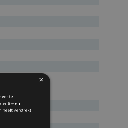
×
keer te
tentie- en
 heeft verstrekt