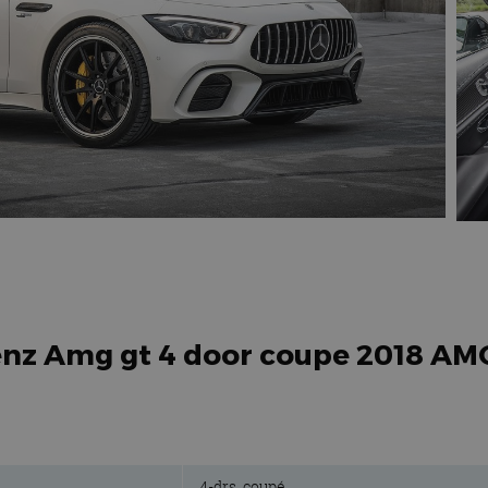
enz Amg gt 4 door coupe 2018 AM
4-drs. coupé