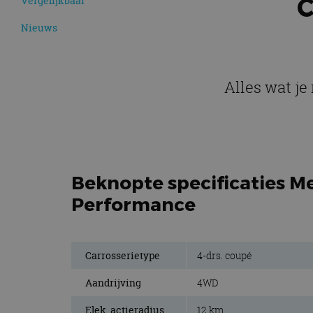
C
Vergelijkbaar
Nieuws
Alles wat j
Beknopte specificaties M
Performance
Carrosserietype
4-drs. coupé
Aandrijving
4WD
Elek. actieradius
12 km