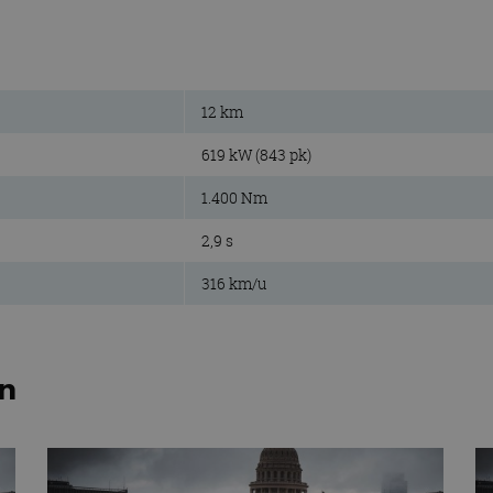
12 km
619 kW (843 pk)
1.400 Nm
2,9 s
316 km/u
en