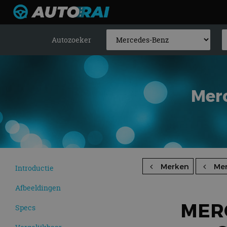
Autozoeker
Mer
Merken
Me
Introductie
Afbeeldingen
MER
Specs