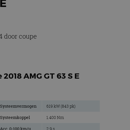
 E
4 door coupe
e 2018 AMG GT 63 S E
Systeemvermogen
619 kW (843 pk)
Systeemkoppel
1.400 Nm
Acc. 0-100 km/u
2,9 s