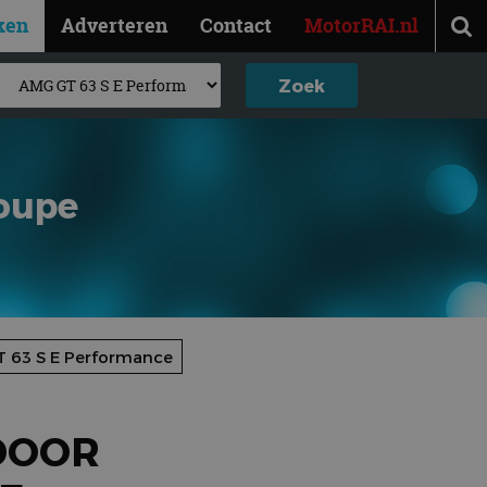
ken
Adverteren
Contact
MotorRAI.nl
oupe
 63 S E Performance
DOOR