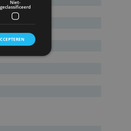
Niet-
geclassificeerd
ACCEPTEREN
rd
elding en
ervice om
es van de bezoeker
unen van de
den van