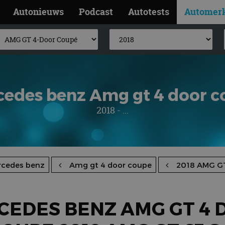
Autonieuws
Podcast
Autotests
Automer
cedes benz Amg gt 4 door c
2018 - ...
rcedes benz
Amg gt 4 door coupe
2018 AMG GT
CEDES BENZ AMG GT 4 