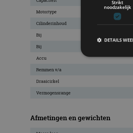
Capaciteit
Strikt
noodzakelijk
Motortype
Cilinderinhoud
Bij
DETAILS WE
Bij
Accu
S
Remmen v/a
Strikt noodzakelijke
Draaicirkel
accountbeheer. De we
Vermogensrange
Naam
cf_clearance
Afmetingen en gewichten