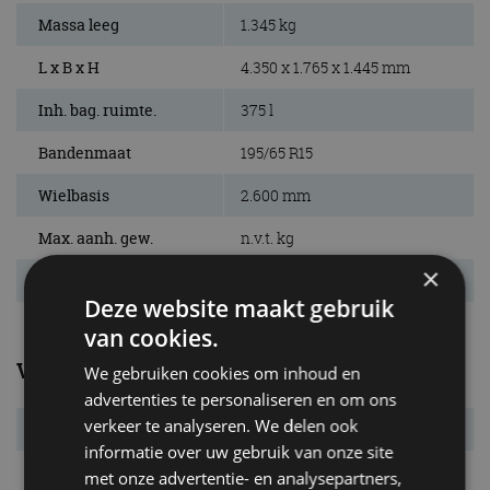
Massa leeg
1.345 kg
L x B x H
4.350 x 1.765 x 1.445 mm
Inh. bag. ruimte.
375 l
Bandenmaat
195/65 R15
Wielbasis
2.600 mm
Max. aanh. gew.
n.v.t. kg
×
Tankinhoud
45 l
Deze website maakt gebruik
van cookies.
Verbruik
We gebruiken cookies om inhoud en
advertenties te personaliseren en om ons
verkeer te analyseren. We delen ook
Verbr. gecomb.
4,1 l/100km
informatie over uw gebruik van onze site
CO₂-emissie
93 g/km
met onze advertentie- en analysepartners,