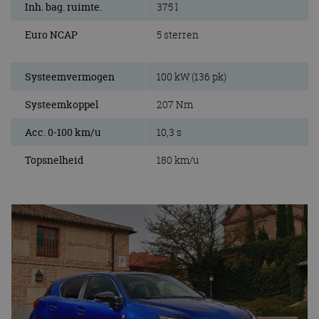
Inh. bag. ruimte.
375 l
Euro NCAP
5 sterren
Systeemvermogen
100 kW (136 pk)
Systeemkoppel
207 Nm
Acc. 0-100 km/u
10,3 s
Topsnelheid
180 km/u