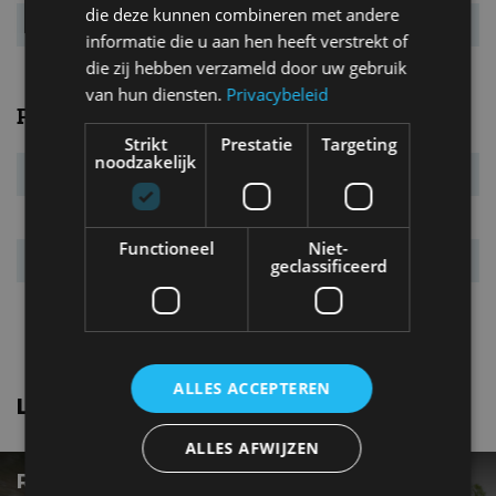
die deze kunnen combineren met andere
Energielabel
A
informatie die u aan hen heeft verstrekt of
die zij hebben verzameld door uw gebruik
van hun diensten.
Privacybeleid
Prestaties
Strikt
Prestatie
Targeting
noodzakelijk
Systeemvermogen
100 kW (136 pk)
Systeemkoppel
207 Nm
Functioneel
Niet-
Acc. 0-100 km/u
10,3 s
geclassificeerd
Topsnelheid
180 km/u
ALLES ACCEPTEREN
Lexus Ct nieuws
ALLES AFWIJZEN
REVIEW – LEXUS LBX (2024) – COMPACTE