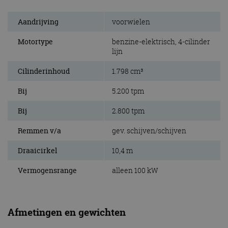
Aandrijving
voorwielen
Motortype
benzine-elektrisch, 4-cilinder
lijn
Cilinderinhoud
1.798 cm³
Bij
5.200 tpm
Bij
2.800 tpm
Remmen v/a
gev. schijven/schijven
Draaicirkel
10,4 m
Vermogensrange
alleen 100 kW
Afmetingen en gewichten