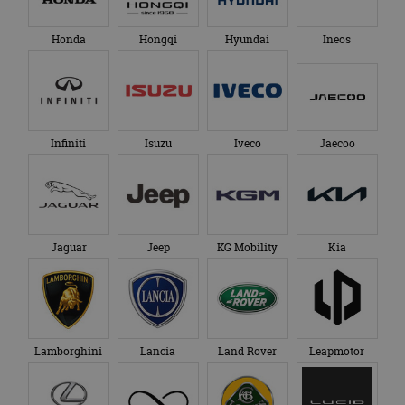
te behouden.
Honda
Hongqi
Hyundai
Ineos
Infiniti
Isuzu
Iveco
Jaecoo
Jaguar
Jeep
KG Mobility
Kia
Lamborghini
Lancia
Land Rover
Leapmotor