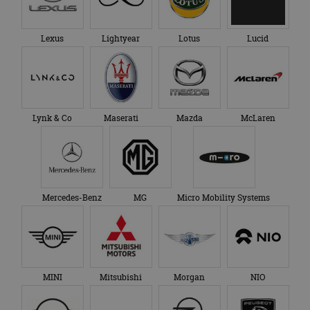
Lexus
Lightyear
Lotus
Lucid
Lynk & Co
Maserati
Mazda
McLaren
Mercedes-Benz
MG
Micro Mobility Systems
MINI
Mitsubishi
Morgan
NIO