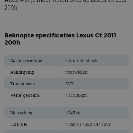
200h
Beknopte specificaties Lexus Ct 2011
200h
Carrosserietype
5-drs. hatchback
Aandrijving
voorwielen
Transmissie
CVT
Verbr. gecomb.
4,1 l/100km
Massa leeg
1.345 kg
L x B x H
4.350 x 1.765 x 1.445 mm