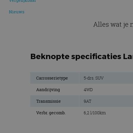
Vergelijkbaar
Nieuws
Alles wat je
Beknopte specificaties L
Carrosserietype
5-drs. SUV
Aandrijving
4WD
Transmissie
9AT
Verbr. gecomb.
6,2 l/100km