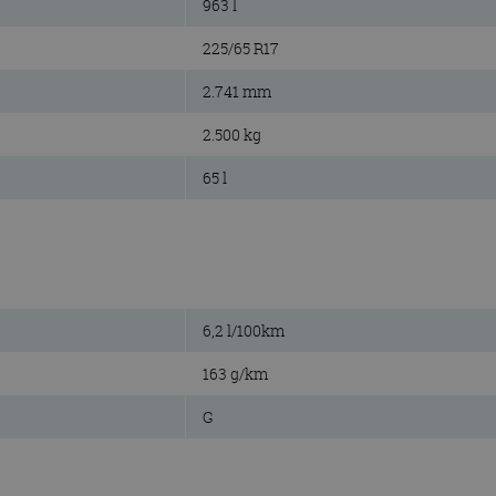
963 l
225/65 R17
2.741 mm
2.500 kg
65 l
6,2 l/100km
163 g/km
G