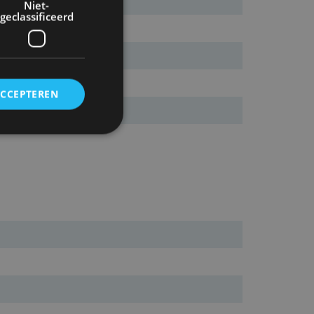
Niet-
geclassificeerd
ACCEPTEREN
rd
elding en
ervice om
es van de bezoeker
unen van de
den van