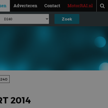
ken
Adverteren
Contact
MotorRAI.nl
D240
T 2014