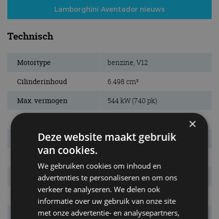
Lamborghini Aventador nieuws
Technisch
Motortype
benzine, V12
Cilinderinhoud
6.498 cm³
Max. vermogen
544 kW (740 pk)
Bij
8.400 tpm
×
Deze website maakt gebruik
Max. koppel
690 Nm
van cookies.
Bij
5.500 tpm
We gebruiken cookies om inhoud en
Aandrijving
4WD
advertenties te personaliseren en om ons
verkeer te analyseren. We delen ook
Remmen v/a
gev. schijven
informatie over uw gebruik van onze site
met onze advertentie- en analysepartners,
Vermogensrange
544 tot 566 kW