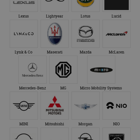
Lexus
Lightyear
Lotus
Lucid
Lynk & Co
Maserati
Mazda
McLaren
Mercedes-Benz
MG
Micro Mobility Systems
MINI
Mitsubishi
Morgan
NIO