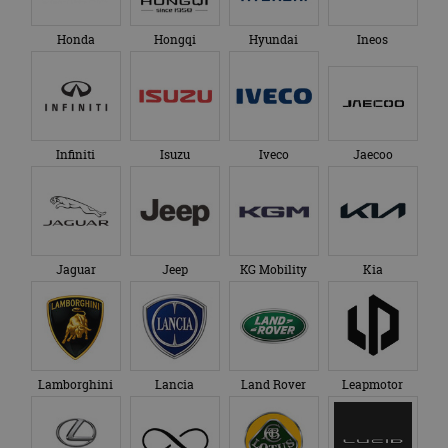
Honda
Hongqi
Hyundai
Ineos
Infiniti
Isuzu
Iveco
Jaecoo
Jaguar
Jeep
KG Mobility
Kia
Lamborghini
Lancia
Land Rover
Leapmotor