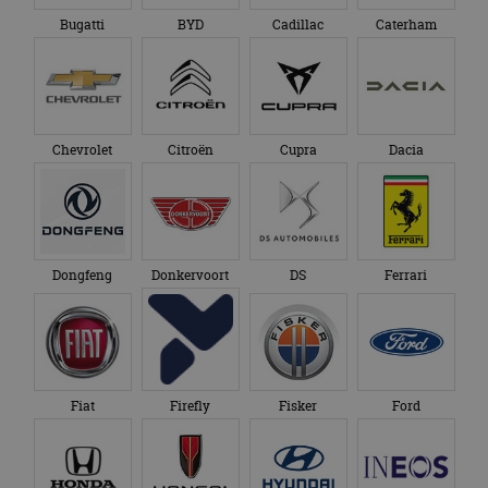
Bugatti
BYD
Cadillac
Caterham
Chevrolet
Citroën
Cupra
Dacia
Dongfeng
Donkervoort
DS
Ferrari
Fiat
Firefly
Fisker
Ford