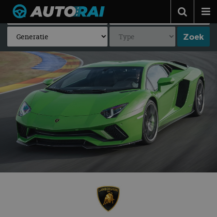
Autonieuws
Podcast
Autotests
Automerken
Adverteren
Contact
MotorRAI.nl