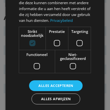
die deze kunnen combineren met andere
informatie die u aan hen heeft verstrekt of
die zij hebben verzameld door uw gebruik
Algemeen
van hun diensten.
Privacybeleid
Transmissie
7AT
Strikt
Prestatie
Targeting
noodzakelijk
Carrosserietype
2-drs. coupé
Euro NCAP
niet getest
Functioneel
Niet-
geclassificeerd
Marktintroductie
september 2017
Laatste facelift
n.v.t.
Garantie
2 jaar
ALLES ACCEPTEREN
Vanafprijs
€ 484.377
Bijzonderheden
De Aventador S en SVJ zijn er
ALLES AFWIJZEN
ook als Roadster met open
dak.