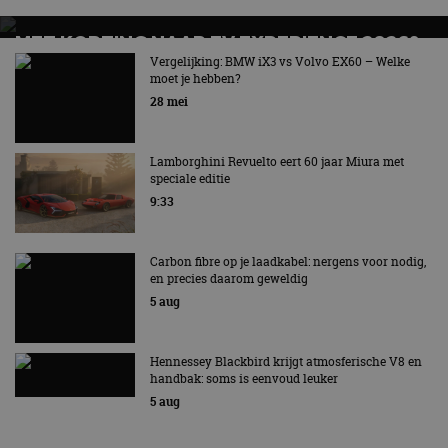
MET KORTING NAAR EV EXPERIENCE 2026?
AUTORAI REGELT HET!
Vergelijking: BMW iX3 vs Volvo EX60 – Welke
moet je hebben?
EV Experience 2026 van 24 tot 26 september
28 mei
Lamborghini Revuelto eert 60 jaar Miura met
speciale editie
9:33
Carbon fibre op je laadkabel: nergens voor nodig,
en precies daarom geweldig
5 aug
Hennessey Blackbird krijgt atmosferische V8 en
handbak: soms is eenvoud leuker
5 aug