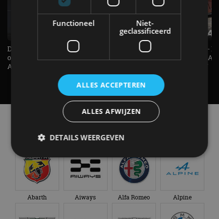
Functioneel
Niet-
geclassificeerd
De Renault Twingo heeft een
De perfecte (gezins)taxi? - 
opvallende snelheidsmeter! -
ES500e (2026) - REVIEW - AL
AutoRAI TV
UITGELEGD! - AutoRAI TV
ALLES ACCEPTEREN
ALLES AFWIJZEN
Alle automerken
Selecteer een merk voor meer informatie, modellen
DETAILS WEERGEVEN
en alle nieuwsberichten
Strikt noodzakelijk
Prestatie
Targeting
Functioneel
Niet-geclassificeerd
Abarth
Aiways
Alfa Romeo
Alpine
Strikt noodzakelijke cookies maken de
kernfunctionaliteiten van de website mogelijk, zoals