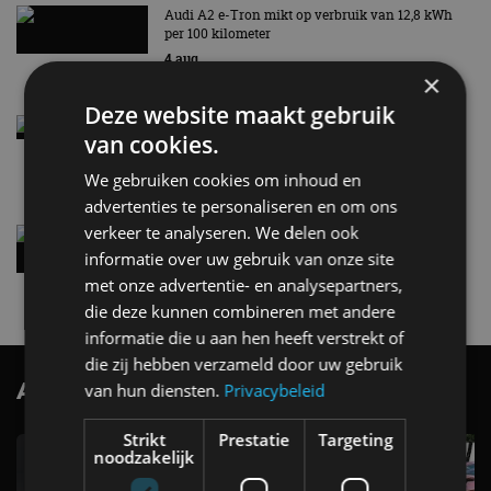
Audi A2 e-Tron mikt op verbruik van 12,8 kWh
per 100 kilometer
4 aug
×
Deze website maakt gebruik
Elektrische Geely E2 (tijdelijk) net zo goedkoop
van cookies.
als een Renault Twingo
4 aug
We gebruiken cookies om inhoud en
advertenties te personaliseren en om ons
verkeer te analyseren. We delen ook
Vernieuwde Hyundai Ioniq 6 rijdt tot 680
kilometer en wordt goedkoper
informatie over uw gebruik van onze site
4 aug
met onze advertentie- en analysepartners,
die deze kunnen combineren met andere
informatie die u aan hen heeft verstrekt of
die zij hebben verzameld door uw gebruik
AutoRAI.nl TV
van hun diensten.
Privacybeleid
SUBSCRIBE
Strikt
Prestatie
Targeting
noodzakelijk