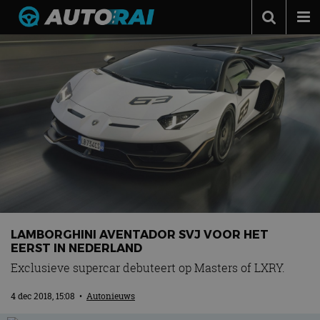
Autonieuws
Podcast
Autotests
Automerken
Adverteren
Contact
MotorRAI.nl
LAMBORGHINI AVENTADOR SVJ VOOR HET
EERST IN NEDERLAND
Exclusieve supercar debuteert op Masters of LXRY.
4 dec 2018, 15:08
•
Autonieuws