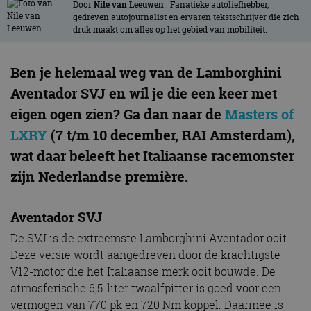
Door
Nile van Leeuwen
. Fanatieke autoliefhebber,
gedreven autojournalist en ervaren tekstschrijver die zich
druk maakt om alles op het gebied van mobiliteit.
Ben je helemaal weg van de Lamborghini
Aventador SVJ en wil je die een keer met
eigen ogen zien? Ga dan naar de
Masters of
LXRY
(7 t/m 10 december, RAI Amsterdam),
wat daar beleeft het Italiaanse racemonster
zijn Nederlandse première.
Aventador SVJ
De SVJ is de extreemste Lamborghini Aventador ooit.
Deze versie wordt aangedreven door de krachtigste
V12-motor die het Italiaanse merk ooit bouwde. De
atmosferische 6,5-liter twaalfpitter is goed voor een
vermogen van 770 pk en 720 Nm koppel. Daarmee is