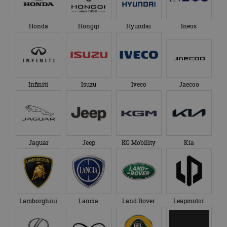
_ga_SC6JKZPPKY
.autorai.nl
1 jaar 1
Deze cookie wordt
eindgebruiker heeft
maand
gebruikt door
gezien voordat hij de
Google Analytics
genoemde website
om de sessiestatus
Honda
Hongqi
Hyundai
Ineos
bezocht.
te behouden.
Infiniti
Isuzu
Iveco
Jaecoo
Jaguar
Jeep
KG Mobility
Kia
Lamborghini
Lancia
Land Rover
Leapmotor