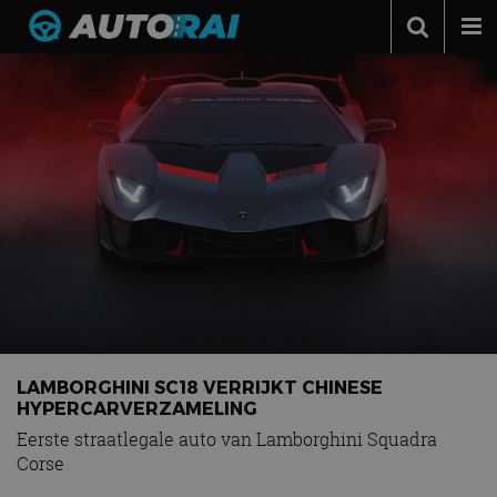
Autonieuws
Podcast
Autotests
Automerken
Adverteren
Contact
MotorRAI.nl
LAMBORGHINI SC18 VERRIJKT CHINESE
HYPERCARVERZAMELING
Eerste straatlegale auto van Lamborghini Squadra
Corse