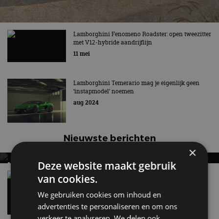
Lamborghini Fenomeno Roadster: open tweezitter
met V12-hybride aandrijflijn
11 mei
Lamborghini Temerario mag je eigenlijk geen
‘instapmodel’ noemen
aug 2024
Nieuwste berichten
×
Deze website maakt gebruik
MET KORTING NAAR EV EXPERIENCE 2026?
AUTORAI REGELT HET!
Vergelijking: BMW iX3 vs Volvo EX60 – Welke
van cookies.
moet je hebben?
EV Experience 2026 van 24 tot 26 september
We gebruiken cookies om inhoud en
28 mei
advertenties te personaliseren en om ons
verkeer te analyseren. We delen ook