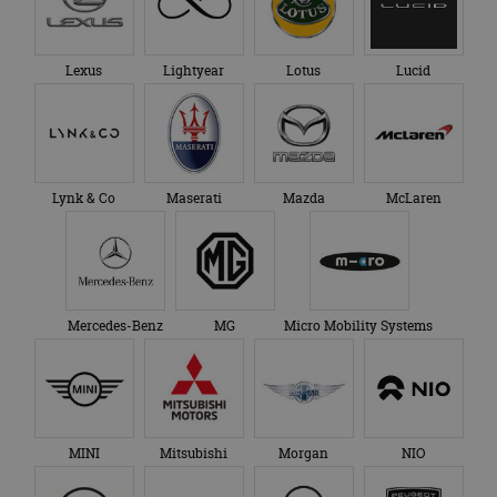
Lexus
Lightyear
Lotus
Lucid
Lynk & Co
Maserati
Mazda
McLaren
Mercedes-Benz
MG
Micro Mobility Systems
MINI
Mitsubishi
Morgan
NIO