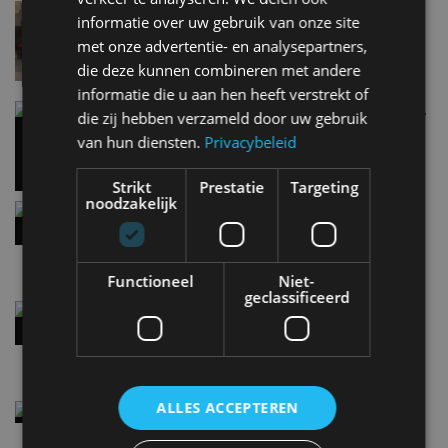
Lamborghini Revuelto eert 60 jaar Miura met
informatie over uw gebruik van onze site
speciale editie
met onze advertentie- en analysepartners,
9:33
die deze kunnen combineren met andere
informatie die u aan hen heeft verstrekt of
Carbon fibre op je laadkabel: nergens voor nodig,
die zij hebben verzameld door uw gebruik
en precies daarom geweldig
van hun diensten.
Privacybeleid
5 aug
Strikt
Prestatie
Targeting
noodzakelijk
Hennessey Blackbird krijgt atmosferische V8 en
handbak: soms is eenvoud leuker
5 aug
Functioneel
Niet-
geclassificeerd
Audi A2 e-Tron mikt op verbruik van 12,8 kWh
per 100 kilometer
4 aug
ALLES ACCEPTEREN
Elektrische Geely E2 (tijdelijk) net zo goedkoop
als een Renault Twingo