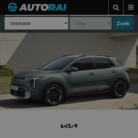
Autonieuws
Podcast
Autotests
Automerken
Adverteren
Contact
MotorRAI.nl