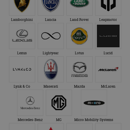
Lamborghini
Lancia
Land Rover
Leapmotor
Lexus
Lightyear
Lotus
Lucid
Lynk & Co
Maserati
Mazda
McLaren
Mercedes-Benz
MG
Micro Mobility Systems