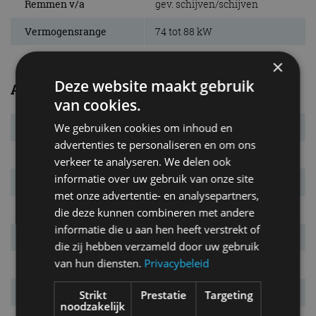
Remmen v/a
gev. schijven/schijven
Vermogensrange
74 tot 88 kW
×
Deze website maakt gebruik
Algemeen
van cookies.
We gebruiken cookies om inhoud en
Transmissie
6MT
advertenties te personaliseren en om ons
Carrosserietype
5-drs. hatchback
verkeer te analyseren. We delen ook
informatie over uw gebruik van onze site
Euro NCAP
3 sterren
met onze advertentie- en analysepartners,
Marktintroductie
september 2017
die deze kunnen combineren met andere
informatie die u aan hen heeft verstrekt of
Laatste facelift
november 2025
die zij hebben verzameld door uw gebruik
van hun diensten.
Privacybeleid
Niet meer leverbaar
sinds november 2025
Garantie
7 jaar
Strikt
Prestatie
Targeting
noodzakelijk