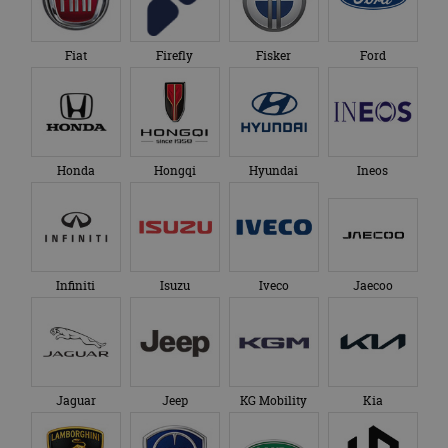
Fiat
Firefly
Fisker
Ford
Honda
Hongqi
Hyundai
Ineos
Infiniti
Isuzu
Iveco
Jaecoo
Jaguar
Jeep
KG Mobility
Kia