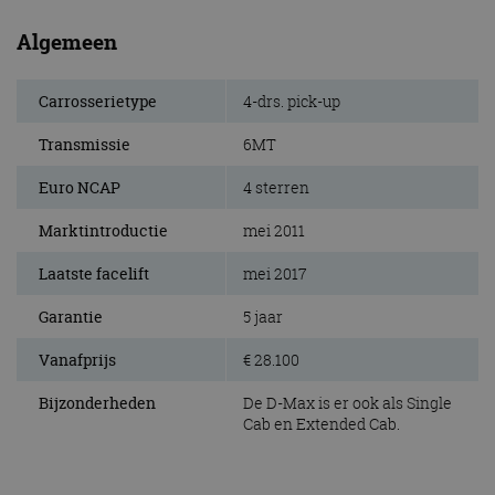
Algemeen
Carrosserietype
4-drs. pick-up
Transmissie
6MT
Euro NCAP
4 sterren
Marktintroductie
mei 2011
Laatste facelift
mei 2017
Garantie
5 jaar
Vanafprijs
€ 28.100
Bijzonderheden
De D-Max is er ook als Single
Cab en Extended Cab.