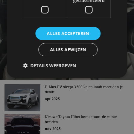
geclassificeerd
ALLES ACCEPTEREN
ALLES AFWIJZEN
DETAILS WEERGEVEN
D-Max EV sleept 3.500 kg en laadt meer dan je
Strikt noodzakelijk
Prestatie
Targeting
denkt
Functioneel
Niet-geclassificeerd
apr 2025
Strikt noodzakelijke cookies maken de
kernfunctionaliteiten van de website mogelijk, zoals
Nieuwe Toyota Hilux komt eraan: de eerste
gebruikersaanmelding en accountbeheer. De
beelden
website kan niet goed worden gebruikt zonder de
strikt noodzakelijke cookies.
nov 2025