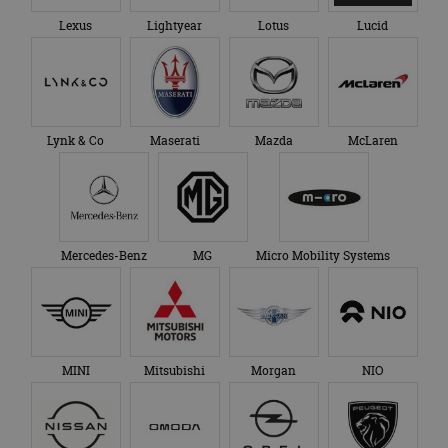
Lexus
Lightyear
Lotus
Lucid
Lynk & Co
Maserati
Mazda
McLaren
Mercedes-Benz
MG
Micro Mobility Systems
MINI
Mitsubishi
Morgan
NIO