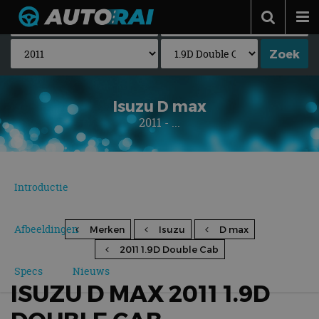
Autonieuws
Podcast
Autotests
Isuzu D max
2011 - ...
Automerken
Adverteren
Contact
Introductie
MotorRAI.nl
Afbeeldingen
Merken
Isuzu
D max
2011 1.9D Double Cab
Specs
Nieuws
ISUZU D MAX 2011 1.9D