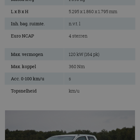
L x B x H
5.295 x 1.860 x 1.795 mm
Inh. bag. ruimte.
n.v.t. l
Euro NCAP
4 sterren
Max. vermogen
120 kW (164 pk)
Max. koppel
360 Nm
Acc. 0-100 km/u
s
Topsnelheid
km/u