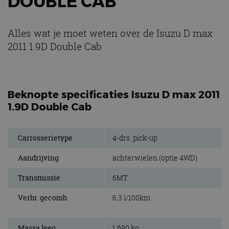
DOUBLE CAB
Alles wat je moet weten over de Isuzu D max
2011 1.9D Double Cab
Beknopte specificaties Isuzu D max 2011
1.9D Double Cab
Carrosserietype
4-drs. pick-up
Aandrijving
achterwielen (optie 4WD)
Transmissie
6MT
Verbr. gecomb.
6,3 l/100km
Massa leeg
1.690 kg