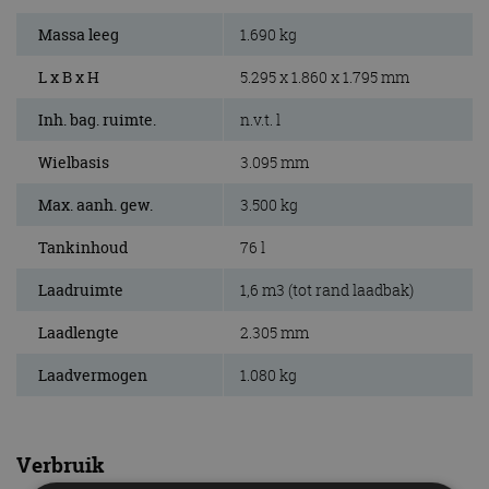
Massa leeg
1.690 kg
L x B x H
5.295 x 1.860 x 1.795 mm
Inh. bag. ruimte.
n.v.t. l
Wielbasis
3.095 mm
Max. aanh. gew.
3.500 kg
Tankinhoud
76 l
Laadruimte
1,6 m3 (tot rand laadbak)
Laadlengte
2.305 mm
Laadvermogen
1.080 kg
Verbruik