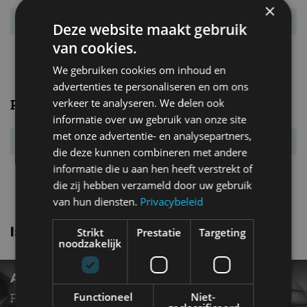
×
Verbr. gecomb.
6,3 l/100km
Deze website maakt gebruik
van cookies.
CO₂-emissie
165 g/km
We gebruiken cookies om inhoud en
advertenties te personaliseren en om ons
verkeer te analyseren. We delen ook
Prestaties
informatie over uw gebruik van onze site
met onze advertentie- en analysepartners,
Acc. 0-100 km/u
s
die deze kunnen combineren met andere
informatie die u aan hen heeft verstrekt of
Topsnelheid
km/u
die zij hebben verzameld door uw gebruik
van hun diensten.
Privacybeleid
Isuzu D max nieuws
Strikt
Prestatie
Targeting
noodzakelijk
AUTOTEST – ISUZU D-MAX 1.9D
Functioneel
Niet-
Pick-up om mee te werken en van te genieten