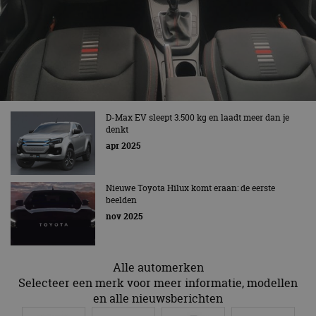
gebruikt d
Inc.
CloudFlare
.autorai.nl
vertrouwd
te identific
beveiligin
op basis va
adres van 
te omzeilen
essentieel 
ondersteu
veiligheid 
website fun
D-Max EV sleept 3.500 kg en laadt meer dan je
het bieden
denkt
beschermi
kwaadaard
apr 2025
bezoekers.
CookieScriptConsent
4 weken 2
Deze cooki
CookieScript
dagen
gebruikt d
autorai.nl
Nieuwe Toyota Hilux komt eraan: de eerste
Google Privacy Policy
Cookie-Scr
beelden
service om
cookievoo
nov 2025
bezoekers 
onthouden.
banner van
Script.com 
noodzakeli
Alle automerken
te werken.
Selecteer een merk voor meer informatie, modellen
en alle nieuwsberichten