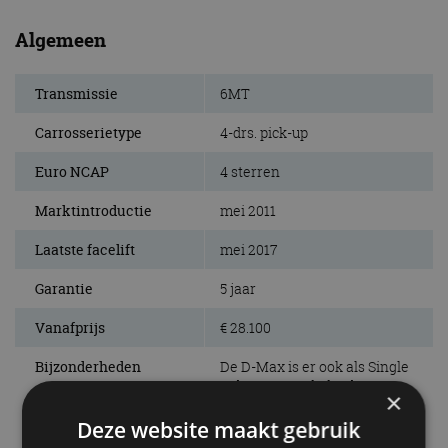
Algemeen
Transmissie
6MT
Carrosserietype
4-drs. pick-up
Euro NCAP
4 sterren
Marktintroductie
mei 2011
Laatste facelift
mei 2017
Garantie
5 jaar
Vanafprijs
€ 28.100
Bijzonderheden
De D-Max is er ook als Single
Cab en Extended Cab.
×
Deze website maakt gebruik