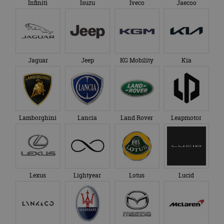
Infiniti
Isuzu
Iveco
Jaecoo
Jaguar
Jeep
KG Mobility
Kia
Lamborghini
Lancia
Land Rover
Leapmotor
Lexus
Lightyear
Lotus
Lucid