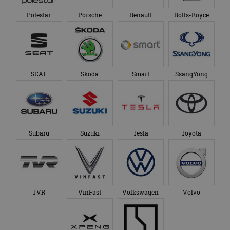
Polestar
Porsche
Renault
Rolls-Royce
SEAT
Skoda
Smart
SsangYong
Subaru
Suzuki
Tesla
Toyota
TVR
VinFast
Volkswagen
Volvo