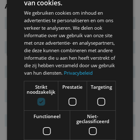
van cookies.
Afmetingen/gewichten
We gebruiken cookies om inhoud en
advertenties te personaliseren en om ons
L x B x H
5.295 x 1.860 x 1.795 mm
verkeer te analyseren. We delen ook
informatie over uw gebruik van onze site
Wielbasis
3.095 mm
met onze advertentie- en analysepartners,
Massa leeg
1.690 kg
die deze kunnen combineren met andere
informatie die u aan hen heeft verstrekt of
Max. aanh. gew.
3.500 kg
die zij hebben verzameld door uw gebruik
Inh. bag. ruimte.
n.v.t. l
van hun diensten.
Privacybeleid
Tankinhoud
76 l
Strikt
Prestatie
Targeting
noodzakelijk
Laadruimte
1,6 m3 (tot rand laadbak)
Laadlengte
2.305 mm
Functioneel
Niet-
Laadvermogen
1.080 kg
geclassificeerd