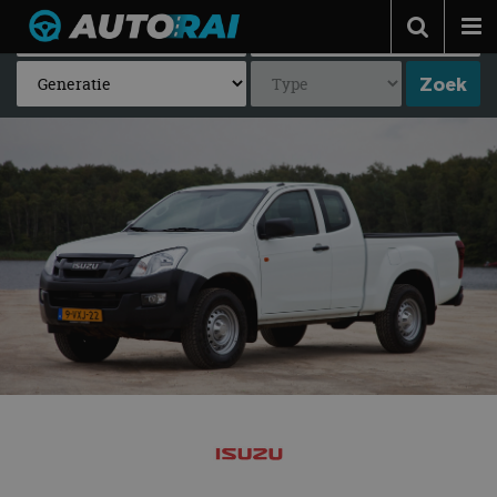
Autonieuws
Podcast
Autotests
Automerken
Adverteren
Contact
MotorRAI.nl