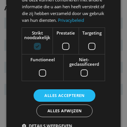
informatie die u aan hen heeft verstrekt of
Algemeen
die zij hebben verzameld door uw gebruik
van hun diensten.
Privacybeleid
Transmissie
6MT (optie 7AT)
Strikt
Prestatie
Targeting
Carrosserietype
5-drs. hatchback
noodzakelijk
Euro NCAP
5 sterren
Marktintroductie
december 2017
Functioneel
Niet-
geclassificeerd
Laatste facelift
juli 2020
Garantie
5 jaar
Vanafprijs
€ 24.895
ALLES ACCEPTEREN
Bijzonderheden
De Hyundai i30 is specifiek
ontwikkeld voor Europa.
ALLES AFWIJZEN
DETAILS WEERGEVEN