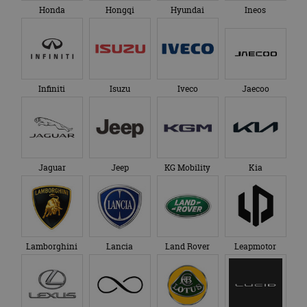
Honda
Hongqi
Hyundai
Ineos
Infiniti
Isuzu
Iveco
Jaecoo
Jaguar
Jeep
KG Mobility
Kia
Lamborghini
Lancia
Land Rover
Leapmotor