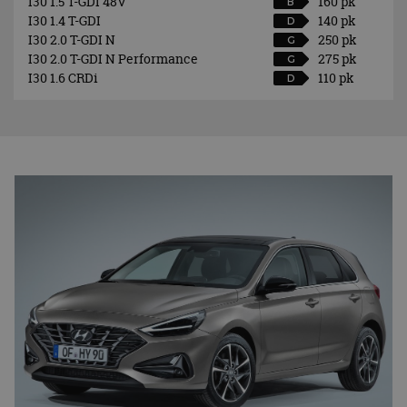
I30 1.5 T-GDI 48V
160 pk
B
I30 1.4 T-GDI
140 pk
D
I30 2.0 T-GDI N
250 pk
G
I30 2.0 T-GDI N Performance
275 pk
G
I30 1.6 CRDi
110 pk
D