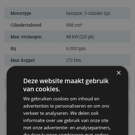
Motortype
benzine, 3-cilinder lijn
Cilinderinhoud
998 cm³
Max. vermogen
88 kW (120 pk)
Bij
6.000 tpm
Max. koppel
172 Nm
×
Bij
1.500 tpm
Deze website maakt gebruik
Aandrijving
voorwielen
van cookies.
Remmen v/a
gev. schijven/schijven
We gebruiken cookies om inhoud en
advertenties te personaliseren en om ons
Draaicirkel
10,6 m
verkeer te analyseren. We delen ook
Vermogensrange
88 tot 118 kW
informatie over uw gebruik van onze site
met onze advertentie- en analysepartners,
die deze kunnen combineren met andere