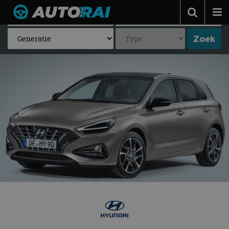
Autonieuws
Podcast
Autotests
Automerken
Adverteren
Contact
MotorRAI.nl