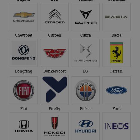
Chevrolet
Citroën
Cupra
Dacia
Dongfeng
Donkervoort
DS
Ferrari
Fiat
Firefly
Fisker
Ford