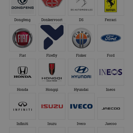
Dongfeng
Donkervoort
DS
Ferrari
Fiat
Firefly
Fisker
Ford
Honda
Hongqi
Hyundai
Ineos
Infiniti
Isuzu
Iveco
Jaecoo