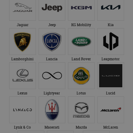
Jaguar
Jeep
KG Mobility
Kia
Lamborghini
Lancia
Land Rover
Leapmotor
Lexus
Lightyear
Lotus
Lucid
Lynk & Co
Maserati
Mazda
McLaren