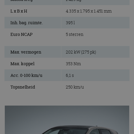
L x B x H
4.335 x 1.795 x 1.451 mm
Inh. bag. ruimte.
395 l
Euro NCAP
5 sterren
Max. vermogen
202 kW (275 pk)
Max. koppel
353 Nm
Acc. 0-100 km/u
6,1 s
Topsnelheid
250 km/u