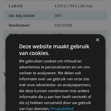
L x B x H
4.335 x 1.795 x 1.451 mm
Inh. bag. ruimte.
395 l
Bandenmaat
225/40 R18
Wielbasis
2.650 mm
×
Max. aanh. gew.
n.v.t. kg
Deze website maakt gebruik
van cookies.
Tankinhoud
50 l
We gebruiken cookies om inhoud en
advertenties te personaliseren en om ons
verkeer te analyseren. We delen ook
Verbruik
informatie over uw gebruik van onze site
met onze advertentie- en analysepartners,
Verbr. gecomb.
7,2 l/100km
die deze kunnen combineren met andere
informatie die u aan hen heeft verstrekt of
CO₂-emissie
163 g/km
die zij hebben verzameld door uw gebruik
Energielabel
G
van hun diensten.
Privacybeleid