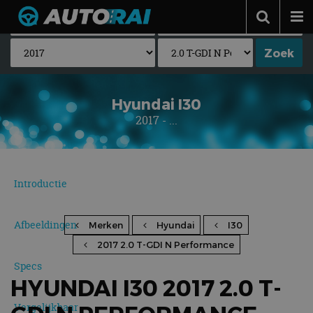
Autonieuws
Podcast
Autotests
Hyundai I30
2017 - ...
Automerken
Adverteren
Contact
Introductie
MotorRAI.nl
Afbeeldingen
Merken
Hyundai
I30
2017 2.0 T-GDI N Performance
Specs
HYUNDAI I30 2017 2.0 T-
Vergelijkbaar