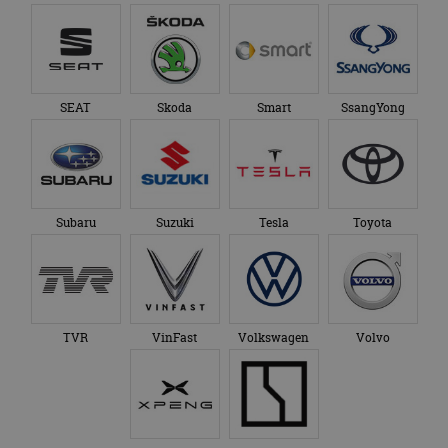
SEAT
Skoda
Smart
SsangYong
Subaru
Suzuki
Tesla
Toyota
TVR
VinFast
Volkswagen
Volvo