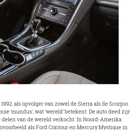
992, als opvolger van zowel de Sierra als de Scorpio.
nse ‘mundus’, wat ‘wereld’ betekent. De auto deed zij
e delen van de wereld verkocht. In Noord-Amerika
ijvoorbeeld als Ford Contour en Mercury Mystique in