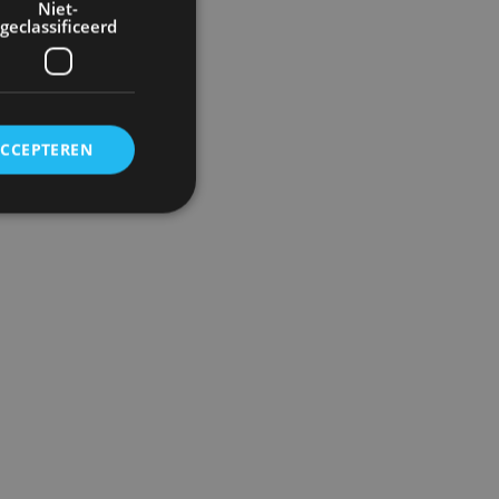
Niet-
geclassificeerd
ACCEPTEREN
rd
elding en
ervice om
es van de bezoeker
unen van de
den van