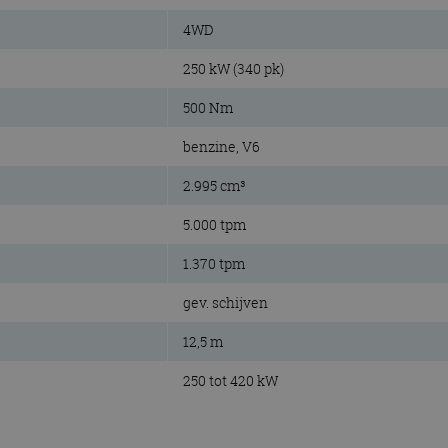
4WD
250 kW (340 pk)
500 Nm
benzine, V6
2.995 cm³
5.000 tpm
1.370 tpm
gev. schijven
12,5 m
250 tot 420 kW