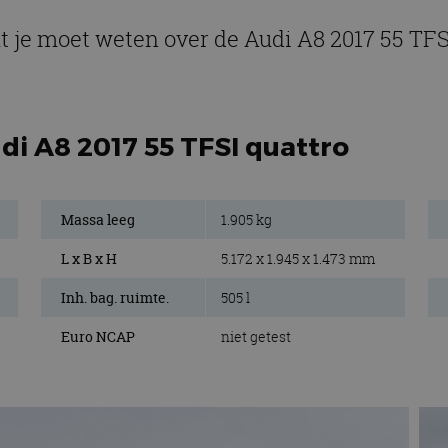
t je moet weten over de Audi A8 2017 55 TFS
di A8 2017 55 TFSI quattro
Massa leeg
1.905 kg
L x B x H
5.172 x 1.945 x 1.473 mm
Inh. bag. ruimte.
505 l
Euro NCAP
niet getest