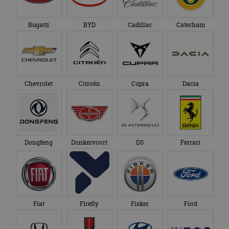
bezocht.
te behouden.
Bugatti
BYD
Cadillac
Caterham
Chevrolet
Citroën
Cupra
Dacia
Dongfeng
Donkervoort
DS
Ferrari
Fiat
Firefly
Fisker
Ford