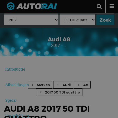
Autonieuws
Podcast
Autotests
Audi A8
2017 - ...
Automerken
Adverteren
Contact
Introductie
MotorRAI.nl
Afbeeldingen
Merken
Audi
A8
2017 50 TDI quattro
Specs
AUDI A8 2017 50 TDI
Vergelijkbaar