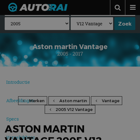
Autonieuws
Podcast
Autotests
Aston martin Vantage
2005 - 2017
Automerken
Adverteren
Contact
Introductie
MotorRAI.nl
Afbeeldingen
Merken
Aston martin
Vantage
2005 V12 Vantage
Specs
ASTON MARTIN
Vergelijkbaar