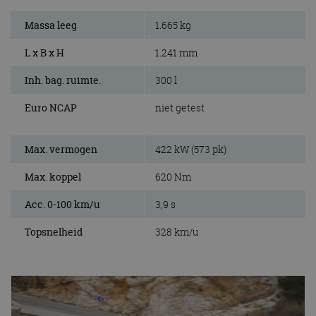
Massa leeg
1.665 kg
L x B x H
1.241 mm
Inh. bag. ruimte.
300 l
Euro NCAP
niet getest
Max. vermogen
422 kW (573 pk)
Max. koppel
620 Nm
Acc. 0-100 km/u
3,9 s
Topsnelheid
328 km/u