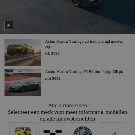
CloudFlare
.autorai.nl
vertrouwd
te identific
beveiligin
op basis va
adres van 
te omzeilen
essentieel 
ondersteu
veiligheid 
Aston Martin Vantage: zo had ie altijd moeten
website fun
zijn!
het bieden
beschermi
feb 2024
kwaadaard
bezoekers.
CookieScriptConsent
4 weken 2
Deze cooki
CookieScript
Aston Martin Vantage F1 Edition krijgt 535 pk
dagen
gebruikt d
autorai.nl
Google Privacy Policy
mrt 2021
Cookie-Scr
service om
cookievoo
bezoekers 
onthouden.
banner van
Script.com 
Alle automerken
noodzakeli
Selecteer een merk voor meer informatie, modellen
te werken.
en alle nieuwsberichten