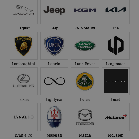
Jaguar
Jeep
KG Mobility
Kia
Lamborghini
Lancia
Land Rover
Leapmotor
Lexus
Lightyear
Lotus
Lucid
Lynk & Co
Maserati
Mazda
McLaren