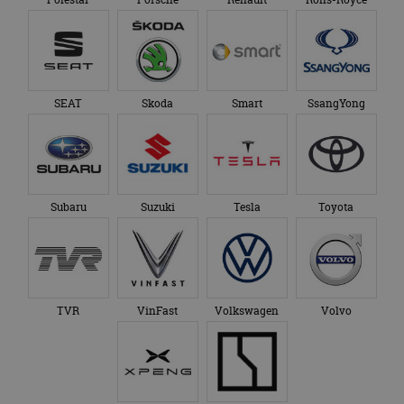
SEAT
Skoda
Smart
SsangYong
Subaru
Suzuki
Tesla
Toyota
TVR
VinFast
Volkswagen
Volvo