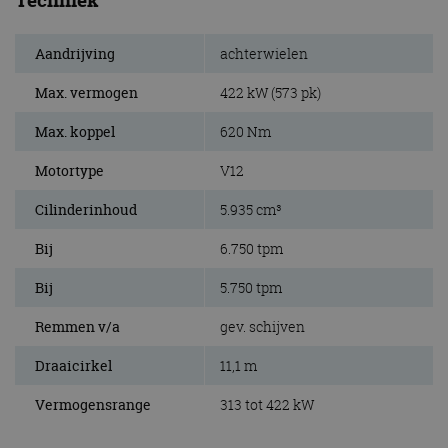
Aandrijving
achterwielen
Max. vermogen
422 kW (573 pk)
Max. koppel
620 Nm
Motortype
V12
Cilinderinhoud
5.935 cm³
Bij
6.750 tpm
Bij
5.750 tpm
Remmen v/a
gev. schijven
Draaicirkel
11,1 m
Vermogensrange
313 tot 422 kW