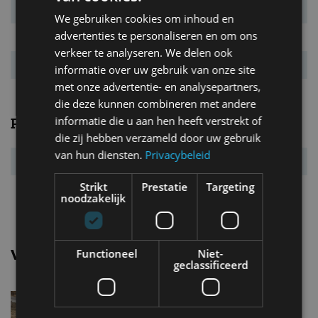
Verbr. gecomb.
14,7 l/100km
We gebruiken cookies om inhoud en
advertenties te personaliseren en om ons
CO₂-emissie
343 g/km
verkeer te analyseren. We delen ook
Energielabel
G
informatie over uw gebruik van onze site
met onze advertentie- en analysepartners,
die deze kunnen combineren met andere
informatie die u aan hen heeft verstrekt of
Prestaties
die zij hebben verzameld door uw gebruik
van hun diensten.
Privacybeleid
Acc. 0-100 km/u
3,9 s
Strikt
Prestatie
Targeting
Topsnelheid
328 km/u
noodzakelijk
Vergelijkbare uitvoeringen
Functioneel
Niet-
geclassificeerd
Aston martin VantageV8
Vantage