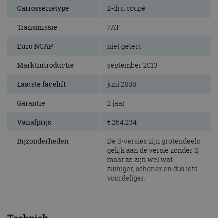
Carrosserietype
2-drs. coupé
Transmissie
7AT
Euro NCAP
niet getest
Marktintroductie
september 2013
Laatste facelift
juni 2008
Garantie
2 jaar
Vanafprijs
€ 264.234
Bijzonderheden
De S-versies zijn grotendeels
gelijk aan de versie zonder S,
maar ze zijn wel wat
zuiniger, schoner en dus iets
voordeliger.
Techniek