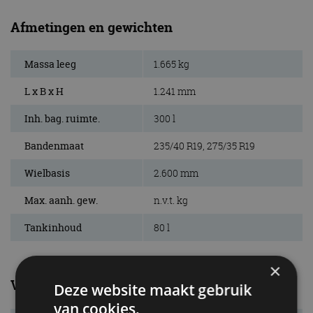
Afmetingen en gewichten
Massa leeg
1.665 kg
L x B x H
1.241 mm
Inh. bag. ruimte.
300 l
Bandenmaat
235/40 R19, 275/35 R19
Wielbasis
2.600 mm
Max. aanh. gew.
n.v.t. kg
Tankinhoud
80 l
×
Verbruik
Deze website maakt gebruik
van cookies.