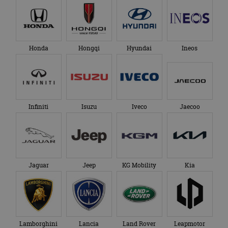
Honda
Hongqi
Hyundai
Ineos
Infiniti
Isuzu
Iveco
Jaecoo
Jaguar
Jeep
KG Mobility
Kia
Lamborghini
Lancia
Land Rover
Leapmotor