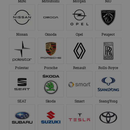
MINI
Mitsubishi
Morgan
NIO
Nissan
Omoda
Opel
Peugeot
Polestar
Porsche
Renault
Rolls-Royce
SEAT
Skoda
Smart
SsangYong