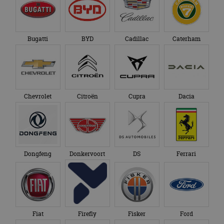
Bugatti
BYD
Cadillac
Caterham
Chevrolet
Citroën
Cupra
Dacia
Dongfeng
Donkervoort
DS
Ferrari
Fiat
Firefly
Fisker
Ford