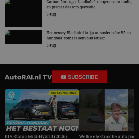
Carbon fibre op je laadkabel: nergens voor nodig,
en precies daarom geweldig
5 aug
Hennessey Blackbird krijgt atmosferische V8 en
handbak: soms is eenvoud leuker
5 aug
AutoRAI.nl TV
SUBSCRIBE
KIA Stonic Mild-Hybrid (2026),
Welke elektrische auto past b