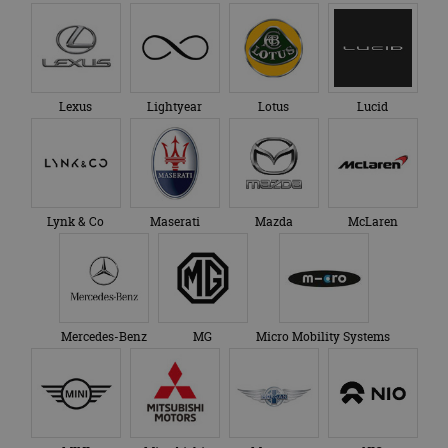
Lexus
Lightyear
Lotus
Lucid
Lynk & Co
Maserati
Mazda
McLaren
Mercedes-Benz
MG
Micro Mobility Systems