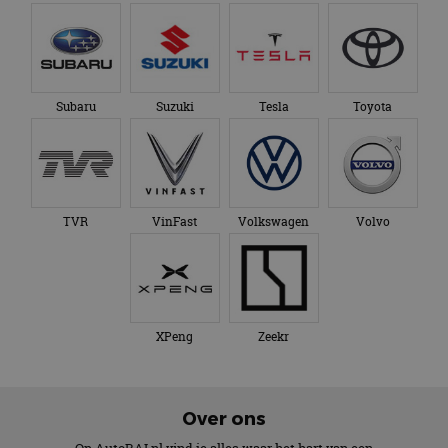
TVR
VinFast
Volkswagen
Volvo
XPeng
Zeekr
Over ons
Op AutoRAI.nl vind je alles waar het hart van een
autoliefhebber sneller van gaat kloppen. In beeld én geluid,
van stadsauto tot supercar.
Ons team
levert je het laatste
autonieuws, autotests en nog veel meer.
Elke week de populairste blogs in je mailbox?