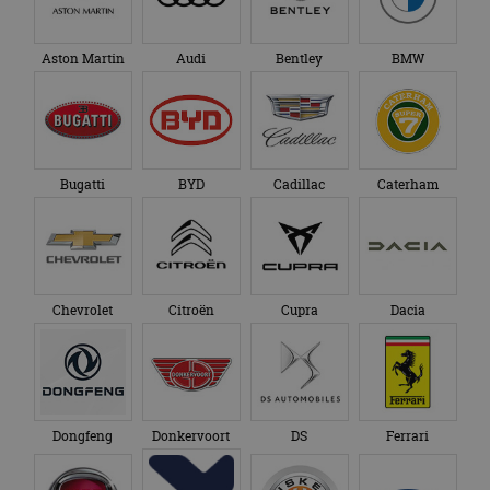
Bugatti
BYD
Cadillac
Caterham
Chevrolet
Citroën
Cupra
Dacia
Dongfeng
Donkervoort
DS
Ferrari
Fiat
Firefly
Fisker
Ford