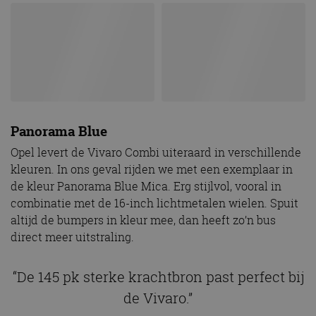
Panorama Blue
Opel levert de Vivaro Combi uiteraard in verschillende
kleuren. In ons geval rijden we met een exemplaar in
de kleur Panorama Blue Mica. Erg stijlvol, vooral in
combinatie met de 16-inch lichtmetalen wielen. Spuit
altijd de bumpers in kleur mee, dan heeft zo’n bus
direct meer uitstraling.
“De 145 pk sterke krachtbron past perfect bij
de Vivaro.”
De kosten
Talking about engines
. Deze Vivaro Combi met dubbele
cabine (L2H1) is voorzien van een 1.6 CDTi-dieselmotor