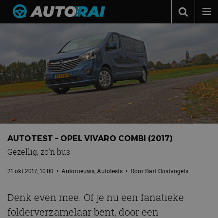
Autonieuws
Podcast
Autotests
Automerken
Adverteren
Contact
AUTOTEST – OPEL VIVARO COMBI (2017)
MotorRAI.nl
Gezellig, zo'n bus
21 okt 2017, 10:00
•
Autonieuws
,
Autotests
• Door
Bart Oostvogels
Denk even mee. Of je nu een fanatieke
folderverzamelaar bent, door een