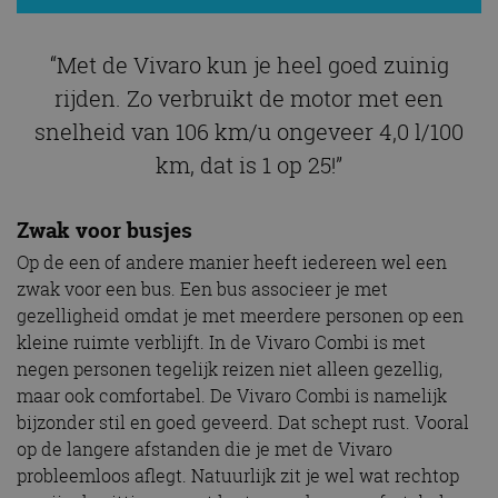
snelheid van 106 km/u ongeveer 4,0 l/100
km, dat is 1 op 25!”
Zwak voor busjes
Op de een of andere manier heeft iedereen wel een
zwak voor een bus. Een bus associeer je met
gezelligheid omdat je met meerdere personen op een
kleine ruimte verblijft. In de Vivaro Combi is met
negen personen tegelijk reizen niet alleen gezellig,
maar ook comfortabel. De Vivaro Combi is namelijk
bijzonder stil en goed geveerd. Dat schept rust. Vooral
op de langere afstanden die je met de Vivaro
probleemloos aflegt. Natuurlijk zit je wel wat rechtop
en zijn de zittingen wat kort, waardoor comfortabel
wegzakken in een zetel er niet in zit. Maar toch,
passagiers houden het met gemak enkele uren uit.