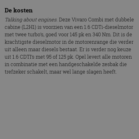
met twee turbo’s, goed voor 145 pk en 340 Nm. Dit is de
krachtigste dieselmotor in de motorenrange die verder
uit alleen maar diesels bestaat. Er is verder nog keuze
uit 1.6 CDTI’s met 95 of 125 pk. Opel levert alle motoren
in combinatie met een handgeschakelde zesbak die
trefzeker schakelt, maar wel lange slagen heeft.
Gemiddeld verbruik
De 145 pk sterke krachtbron past perfect bij de Vivaro.
Er is altijd voldoende trekkracht en inhalen is
kinderspel door de grote powerreserve. Het