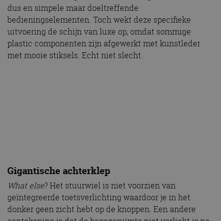
met mooie stiksels. Echt niet slecht.
Gigantische achterklep
What else
? Het stuurwiel is niet voorzien van
geïntegreerde toetsverlichting waardoor je in het
donker geen zicht hebt op de knoppen. Een andere
aantekening is dat de bagageruimte niet verlicht is na
het openen van de gigantische achterklep die in het
geval van de Combi niet uit twee portieren maar uit
één naar boven scharnierend geheel bestaat. Het
formaat van de achterklep is ook iets om rekening mee