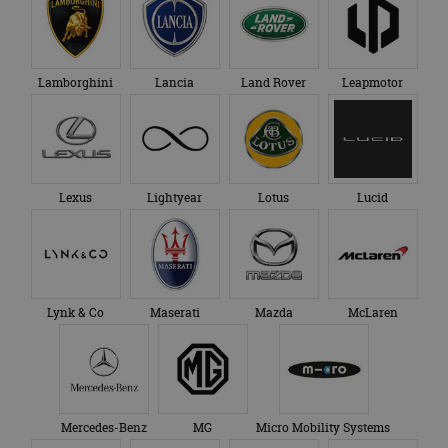
Lexus
Lightyear
Lotus
Lucid
Lynk & Co
Maserati
Mazda
McLaren
Mercedes-Benz
MG
Micro Mobility Systems
MINI
Mitsubishi
Morgan
NIO