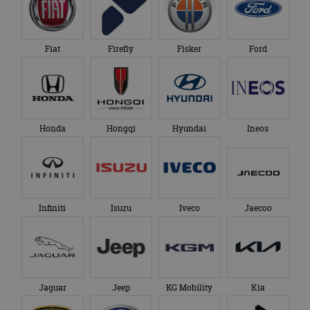
Honda
Hongqi
Hyundai
Ineos
Infiniti
Isuzu
Iveco
Jaecoo
Jaguar
Jeep
KG Mobility
Kia
Lamborghini
Lancia
Land Rover
Leapmotor