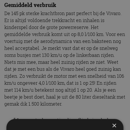
gemiddelde verbruik komt uit op 8,0 l/100 km. Voor een
voertuig met de aerodynamica van een baksteen nog
heel acceptabel. Je merkt vast dat er op de snelweg
soms busjes met 130 km/u op de linkerbaan rijden.
Niets mis mee, maar heel zuinig rijden ze niet. Weet
dat je met een bus als de Vivaro heel goed zuinig kan
rijden. Zo verbruikt de motor met een snelheid van 106
km/u ongeveer 4,0 l/100 km, dat is 1 op 25! En rijden
met 114 km/u betekent nog altijd 1 op 20. Als je een
beetje je best doet, haal je uit de 80 liter dieseltank met
gemak dik 1.500 kilometer.
“Je moet als particulier flink in de bus
blazen.”
Grijs of geel?
Opel levert hem met grijs of geel kenteken. Op grijs
×