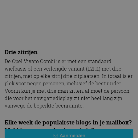
Drie zitrijen
De Opel Vivaro Combi is er met een standaard
wielbasis of een verlengde variant (L2H1) met drie
zitrijen, met op elke zitrij drie zitplaatsen. In totaal is er
plek voor negen personen, inclusief de bestuurder.
Voorin kun je met drie man zitten, al moet de persoon
die voor het navigatiedisplay zit niet heel lang zijn
vanwege de beperkte beenruimte.
Elke week de populairste blogs in je mailbox?
Meld je aan voor de nieuwsbrief!
Aanmelden
“Met de Vivaro kun je heel goed zuinig
rijden. Zo verbruikt de motor met een