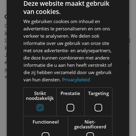
kenteken – dus zonder BTW en BPM – ben je voor de
Deze website maakt gebruik
145 pk-versie 25.879 euro kwijt. Voor particulieren (geel
van cookies.
kenteken) geldt een aankoopbedrag van 49.479 euro.
We gebruiken cookies om inhoud en
Je moet als particulier dus flink in de bus blazen. Met
advertenties te personaliseren en om ons
een ledig voertuigengewicht van 1.823 kilogram betaal
verkeer te analyseren. We delen ook
je per tijdvak van drie maanden 402 euro
informatie over uw gebruik van onze site
wegenbelasting, dus 134 euro per maand.
met onze advertentie- en analysepartners,
die deze kunnen combineren met andere
informatie die u aan hen heeft verstrekt of
die zij hebben verzameld door uw gebruik
van hun diensten.
Privacybeleid
Strikt
Prestatie
Targeting
noodzakelijk
Conclusie
Functioneel
Niet-
Goed, terug naar de hamvraag. Klopt de Opel Vivaro
geclassificeerd
Combi als een bus? Met hier en daar wat minpuntjes