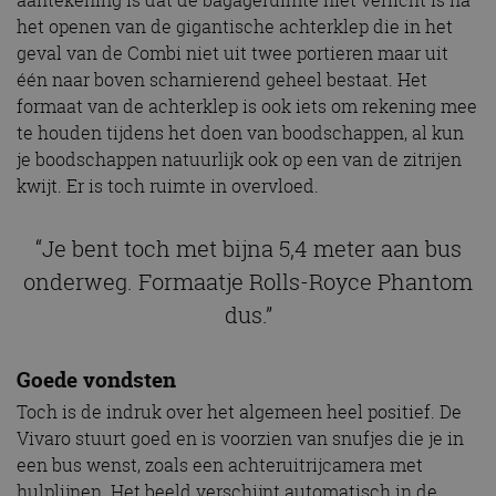
te houden tijdens het doen van boodschappen, al kun
je boodschappen natuurlijk ook op een van de zitrijen
kwijt. Er is toch ruimte in overvloed.
“Je bent toch met bijna 5,4 meter aan bus
onderweg. Formaatje Rolls-Royce Phantom
dus.”
Goede vondsten
Toch is de indruk over het algemeen heel positief. De
Vivaro stuurt goed en is voorzien van snufjes die je in
een bus wenst, zoals een achteruitrijcamera met
hulplijnen. Het beeld verschijnt automatisch in de
binnenspiegel zodra je de R-versnelling inschakelt.
Ook heeft de auto parkeersensoren. Die systemen zijn
handig bij een bus van dit formaat, want je bent toch
met bijna 5,4 meter aan bus onderweg.
Formaatje