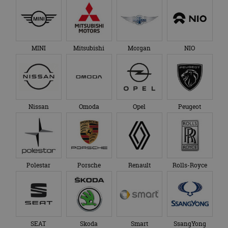
Nissan
Omoda
Opel
Peugeot
Polestar
Porsche
Renault
Rolls-Royce
SEAT
Skoda
Smart
SsangYong
Subaru
Suzuki
Tesla
Toyota