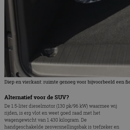
Diep en vierkant: ruimte genoeg voor bijvoorbeeld een fiets
Alternatief voor de SUV?
De 1.5-liter dieselmotor (130 pk/96 kW) waarmee wij
rijden, is erg vlot en weet goed raad met het
wagengewicht van 1.430 kilogram. De
handgeschakelde zesversnellingsbak is trefzeker en