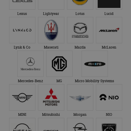
Lexus
Lightyear
Lotus
Lucid
Lynk & Co
Maserati
Mazda
McLaren
Mercedes-Benz
MG
Micro Mobility Systems
MINI
Mitsubishi
Morgan
NIO