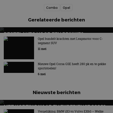
Combo
Opel
Gerelateerde berichten
BESTELAUTO VOOR EEN PRIKKIE?
STELLANTIS KOMT MET SMART COMPACT
Opel bundelt krachten met Leapmotor voor C-
segment SUV
VAN-FAMILIE
11 mei
Smart Compact Van wordt onder vier merken
aangeboden
Nieuwe Opel Corsa GSE heeft 280 pk en te gekke
sportstoelen!
6 mei
Nieuwste berichten
MET KORTING NAAR EV EXPERIENCE 2026?
AUTORAI REGELT HET!
Vergelijking: BMW iX3 vs Volvo EX60 – Welke