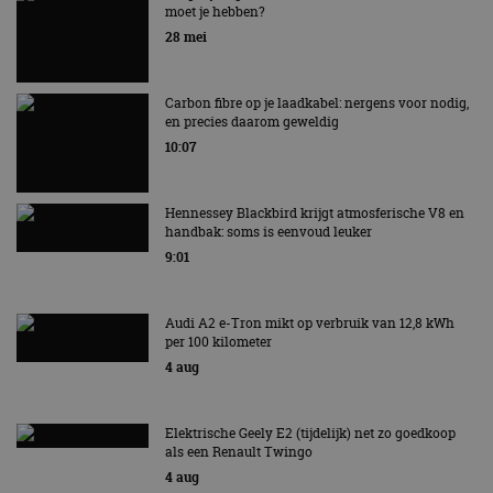
moet je hebben?
EV Experience 2026 van 24 tot 26 september
28 mei
Carbon fibre op je laadkabel: nergens voor nodig,
en precies daarom geweldig
10:07
Hennessey Blackbird krijgt atmosferische V8 en
handbak: soms is eenvoud leuker
9:01
Audi A2 e-Tron mikt op verbruik van 12,8 kWh
per 100 kilometer
4 aug
Elektrische Geely E2 (tijdelijk) net zo goedkoop
als een Renault Twingo
4 aug