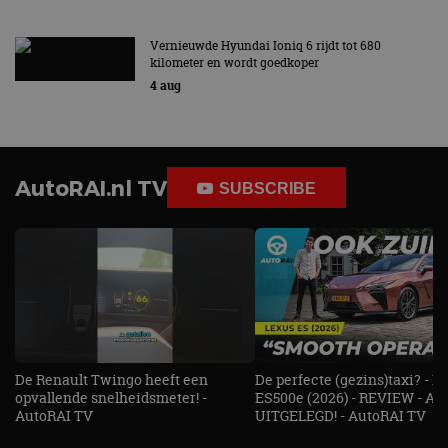
Vernieuwde Hyundai Ioniq 6 rijdt tot 680
kilometer en wordt goedkoper
4 aug
AutoRAI.nl TV
SUBSCRIBE
De Renault Twingo heeft een
De perfecte (gezins)taxi? - 
opvallende snelheidsmeter! -
ES500e (2026) - REVIEW - AL
AutoRAI TV
UITGELEGD! - AutoRAI TV