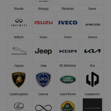
Honda
Hongqi
Hyundai
Ineos
Infiniti
Isuzu
Iveco
Jaecoo
Jaguar
Jeep
KG Mobility
Kia
Lamborghini
Lancia
Land Rover
Leapmotor