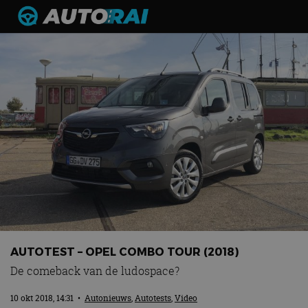
Autonieuws
Podcast
Autotests
Automerken
Adverteren
Contact
MotorRAI.nl
AUTOTEST – OPEL COMBO TOUR (2018)
De comeback van de ludospace?
10 okt 2018, 14:31
•
Autonieuws
,
Autotests
,
Video