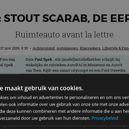
: STOUT SCARAB, DE E
Ruimteauto avant la lettre
17 nov 2019, 9:30
•
Achtergrond
,
Autonieuws
,
Klassiekers
,
Lifestyle & Fun
Door
Paul Spek
. Als (model)autoliefhebber schrijft hij
wekelijks de rubrieken AutoRAI in Miniatuur en Auto’s
van Toen. Rijdt een smart citycoupé en een Ford Streetka.
e maakt gebruik van cookies.
ab alleen van het spelletje Electro dat ik
kies om inhoud en advertenties te personaliseren en om ons ver
den over ‘de eerste ruimteauto’.
len ook informatie over uw gebruik van onze site met onze adver
 die deze kunnen combineren met andere informatie die u aan hen
 Fuller
n verzameld door uw gebruik van hun diensten.
Privacybeleid
rikaan William Stout. Hij was journalist en auto- en