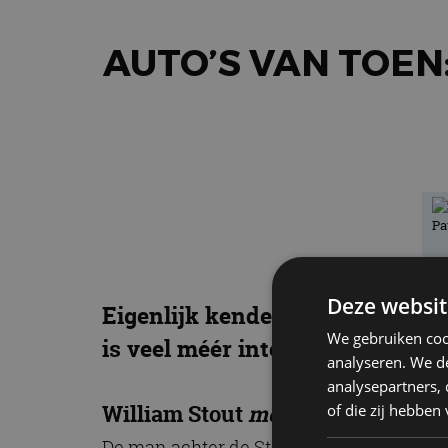
AUTO’S VAN TOEN
Deze websit
Eigenlijk kende ik de Stout Scar
We gebruiken coo
is veel méér interessants te mel
analyseren. We de
analysepartners,
William Stout
meets
Buckminster
of die zij hebbe
De man achter de Stout Scarab was de Ame