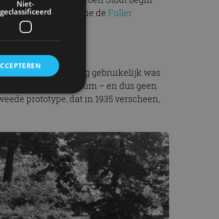
Niet-
geclassificeerd
uller, de architect die de
Fuller
ACCEPTEREN
wat begin jaren dertig gebruikelijk was
rrosserie van aluminium – en dus geen
tweede prototype, dat in 1935 verscheen,
rd
elding en
ervice om
es van de bezoeker
unen van de
den van