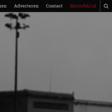
ken
Adverteren
Contact
MotorRAI.nl