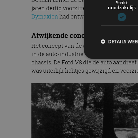
Strikt
noodzakelijk
jaren dertig voorzitter was van de
Societ
Dymaxion
had ontworpen.
Afwijkende concepten
DETAILS WE
Het concept van de auto van Stout Scarab
in de auto-industrie. De Scarab – een p
chassis. De Ford V8 die de auto aandreef,
was uiterlijk lichtjes gewijzigd en voorz
S
Strikt noodzakelijke
accountbeheer. De we
Naam
cf_clearance