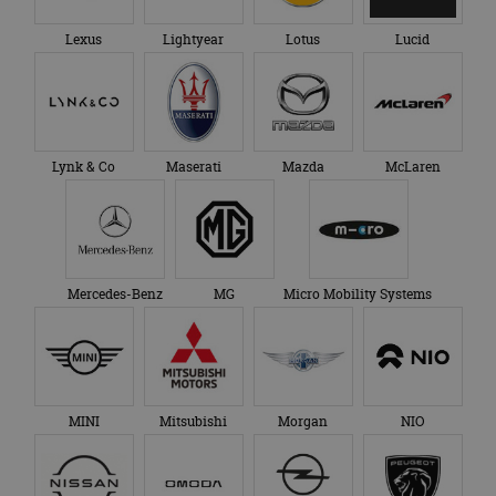
Lexus
Lightyear
Lotus
Lucid
Lynk & Co
Maserati
Mazda
McLaren
Mercedes-Benz
MG
Micro Mobility Systems
MINI
Mitsubishi
Morgan
NIO