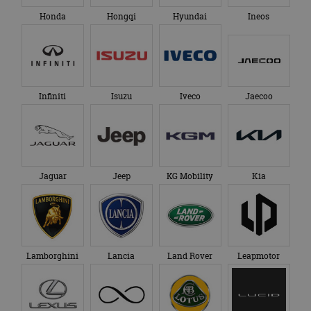
Honda
Hongqi
Hyundai
Ineos
Infiniti
Isuzu
Iveco
Jaecoo
Jaguar
Jeep
KG Mobility
Kia
Lamborghini
Lancia
Land Rover
Leapmotor