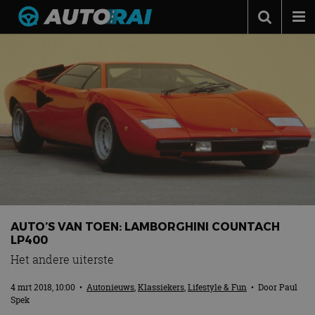
Autonieuws
Podcast
Autotests
Automerken
Adverteren
Contact
MotorRAI.nl
AUTO’S VAN TOEN: LAMBORGHINI COUNTACH
LP400
Het andere uiterste
4 mrt 2018, 10:00
•
Autonieuws
,
Klassiekers
,
Lifestyle & Fun
• Door
Paul
Spek