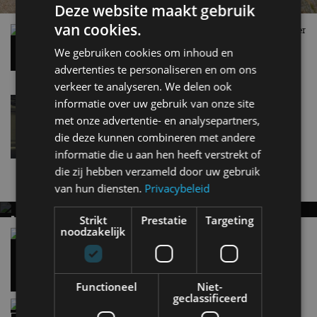
Deze website maakt gebruik
van cookies.
Lamborghini Fenomeno Roadster: open tweezitter
met V12-hybride aandrijflijn
We gebruiken cookies om inhoud en
11 mei
advertenties te personaliseren en om ons
verkeer te analyseren. We delen ook
Lamborghini Temerario mag je eigenlijk geen
informatie over uw gebruik van onze site
‘instapmodel’ noemen
met onze advertentie- en analysepartners,
aug 2024
die deze kunnen combineren met andere
informatie die u aan hen heeft verstrekt of
die zij hebben verzameld door uw gebruik
Nieuwste berichten
van hun diensten.
Privacybeleid
MET KORTING NAAR EV EXPERIENCE 2026?
Strikt
Prestatie
Targeting
noodzakelijk
AUTORAI REGELT HET!
Vergelijking: BMW iX3 vs Volvo EX60 – Welke
moet je hebben?
EV Experience 2026 van 24 tot 26 september
28 mei
Functioneel
Niet-
geclassificeerd
Review – Kia Niro Hybrid (2026), nog wel
relevant?