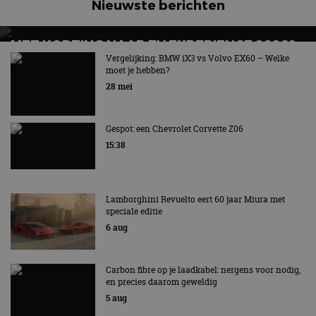
Nieuwste berichten
MET KORTING NAAR EV EXPERIENCE 2026?
AUTORAI REGELT HET!
Vergelijking: BMW iX3 vs Volvo EX60 – Welke
moet je hebben?
EV Experience 2026 van 24 tot 26 september
28 mei
Gespot: een Chevrolet Corvette Z06
15:38
Lamborghini Revuelto eert 60 jaar Miura met
speciale editie
6 aug
Carbon fibre op je laadkabel: nergens voor nodig,
en precies daarom geweldig
5 aug