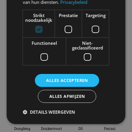
van hun diensten.
Privacybeleid
Strikt
Prestatie
Targeting
noodzakelijk
Aston Martin
Audi
Bentley
BMW
Functioneel
Niet-
geclassificeerd
Bugatti
BYD
Cadillac
Caterham
ALLES ACCEPTEREN
Chevrolet
Citroën
Cupra
Dacia
ALLES AFWIJZEN
DETAILS WEERGEVEN
Dongfeng
Donkervoort
DS
Ferrari