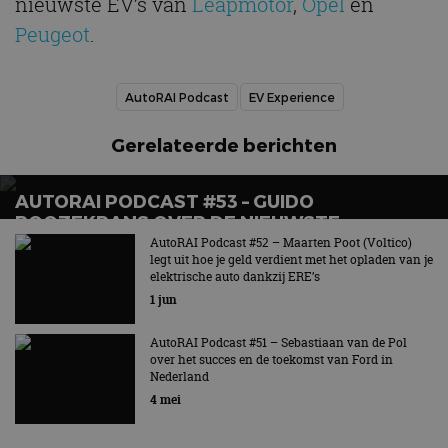
nieuwste EV’s van
Leapmotor
,
Opel
en
Peugeot
.
AutoRAI Podcast
EV Experience
Gerelateerde berichten
AUTORAI PODCAST #53 – GUIDO
ROOZEKRANS OVER DE NIEUWSTE
ELEKTRISCHE MODELLEN VAN TOYOTA EN
AutoRAI Podcast #52 – Maarten Poot (Voltico)
legt uit hoe je geld verdient met het opladen van je
LEXUS
elektrische auto dankzij ERE’s
1 jun
AutoRAI Podcast #51 – Sebastiaan van de Pol
over het succes en de toekomst van Ford in
Nederland
4 mei