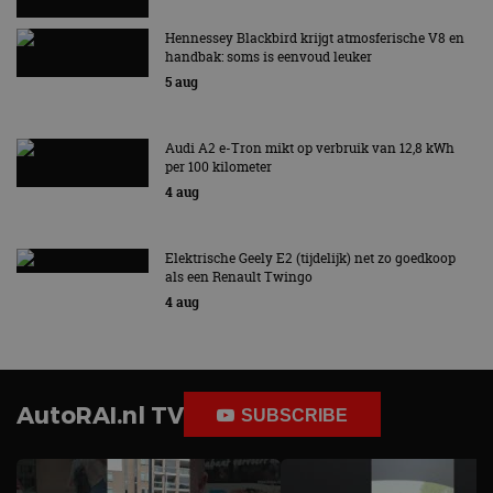
Hennessey Blackbird krijgt atmosferische V8 en
handbak: soms is eenvoud leuker
5 aug
Audi A2 e-Tron mikt op verbruik van 12,8 kWh
per 100 kilometer
4 aug
Elektrische Geely E2 (tijdelijk) net zo goedkoop
als een Renault Twingo
4 aug
AutoRAI.nl TV
SUBSCRIBE