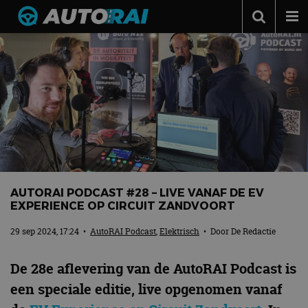
Autonieuws
Podcast
Autotests
Automerken
Adverteren
Contact
AUTORAI PODCAST #28 – LIVE VANAF DE EV
MotorRAI.nl
EXPERIENCE OP CIRCUIT ZANDVOORT
29 sep 2024, 17:24
•
AutoRAI Podcast
,
Elektrisch
• Door
De Redactie
De 28e aflevering van de AutoRAI Podcast is
een speciale editie, live opgenomen vanaf