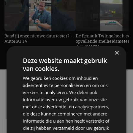
Raad jij onze nieuwe duurtester? -
De Renault Twingo heeft een
AutoRAI TV
opvallende snelheidsmeter! -
AutoRAI TV
×
Deze website maakt gebruik
van cookies.
We gebruiken cookies om inhoud en
Alle automerken
Selecteer een merk voor meer informatie, modellen
advertenties te personaliseren en om ons
en alle nieuwsberichten
verkeer te analyseren. We delen ook
informatie over uw gebruik van onze site
met onze advertentie- en analysepartners,
die deze kunnen combineren met andere
informatie die u aan hen heeft verstrekt of
Abarth
Aiways
Alfa Romeo
Alpine
die zij hebben verzameld door uw gebruik