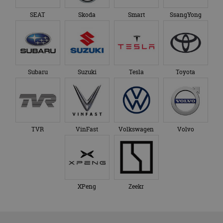
SEAT
Skoda
Smart
SsangYong
Subaru
Suzuki
Tesla
Toyota
TVR
VinFast
Volkswagen
Volvo
XPeng
Zeekr