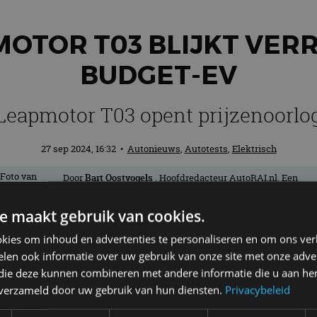
MOTOR T03 BLIJKT VE
BUDGET-EV
Leapmotor T03 opent prijzenoorlo
27 sep 2024, 16:32
•
Autonieuws
,
Autotests
,
Elektrisch
Door
Bart Oostvogels
. Hoofdredacteur AutoRAI.nl. Een
échte nieuwsjager en liefhebber van auto’s. Hoe lichter, ho
beter! Als het maar wielen heeft.
e maakt gebruik van cookies.
kies om inhoud en advertenties te personaliseren en om ons ver
“That’s one small step for man, one giant
len ook informatie over uw gebruik van onze site met onze adver
 die deze kunnen combineren met andere informatie die u aan hen
ij voet zette op de maan. Een mijlpaal. 
n verzameld door uw gebruik van hun diensten.
Privacybeleid
m doet vermoeden dat Leapmotor baanbre