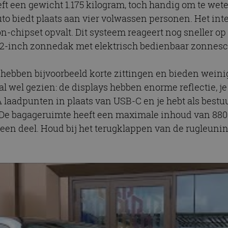
ft een gewicht 1.175 kilogram, toch handig om te wet
o biedt plaats aan vier volwassen personen. Het inte
chipset opvalt. Dit systeem reageert nog sneller op
n 42-inch zonnedak met elektrisch bedienbaar zonnes
hebben bijvoorbeeld korte zittingen en bieden weinig 
 al wel gezien: de displays hebben enorme reflectie, j
-A laadpunten in plaats van USB-C en je hebt als best
De bagageruimte heeft een maximale inhoud van 880 li
 een deel. Houd bij het terugklappen van de rugleun