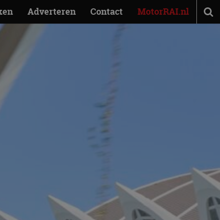
ken
Adverteren
Contact
MotorRAI.nl