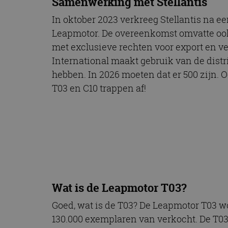
Samenwerking met Stellantis
CookieScriptConse
In oktober 2023 verkreeg Stellantis na e
Leapmotor. De overeenkomst omvatte ook 
met exclusieve rechten voor export en v
Naam
International maakt gebruik van de distr
Naam
omx_consent
Aanbiede
Naam
hebben. In 2026 moeten dat er 500 zijn. 
Domein
g_id_202604151153
_ga
T03 en C10 trappen af!
_fbp
Meta Pla
Inc.
.autorai.n
_gcl_au
Google L
.autorai.n
_ga_SC6JKZPPKY
IDE
Google L
.doublecl
Wat is de Leapmotor T03?
Goed, wat is de T03? De Leapmotor T03 wo
130.000 exemplaren van verkocht. De T03