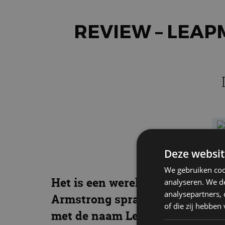
REVIEW – LEAP
Deze websit
We gebruiken coo
Het is een wereldberoemde zin: 
analyseren. We de
analysepartners,
Armstrong sprak hem uit toen h
of die zij hebbe
met de naam Leapmotor. De naa