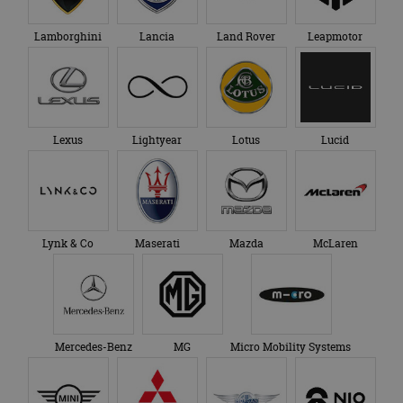
Lamborghini
Lancia
Land Rover
Leapmotor
Lexus
Lightyear
Lotus
Lucid
Lynk & Co
Maserati
Mazda
McLaren
Mercedes-Benz
MG
Micro Mobility Systems