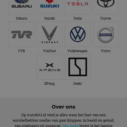
Subaru
Suzuki
Tesla
Toyota
TVR
VinFast
Volkswagen
Volvo
XPeng
Zeekr
Over ons
Op AutoRAI.nl vind je alles waar het hart van een
autoliefhebber sneller van gaat kloppen. In beeld én geluid,
van stadsauto tot supercar.
Ons team
levert je het laatste