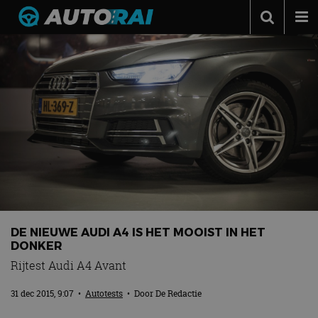
Autonieuws
Podcast
Autotests
Automerken
Adverteren
Contact
MotorRAI.nl
DE NIEUWE AUDI A4 IS HET MOOIST IN HET
DONKER
Rijtest Audi A4 Avant
31 dec 2015, 9:07
•
Autotests
• Door
De Redactie