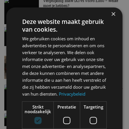
AUTORAI REGELT HET!
Vergelijking: BMW iX3 vs Volvo EX60 – Welke
moet je hebben?
EV Experience 2026 van 24 tot 26 september
×
28 mei
Deze website maakt gebruik
van cookies.
Gespot: een Chevrolet Corvette Z06
7 aug
We gebruiken cookies om inhoud en
advertenties te personaliseren en om ons
verkeer te analyseren. We delen ook
Lamborghini Revuelto eert 60 jaar Miura met
informatie over uw gebruik van onze site
speciale editie
met onze advertentie- en analysepartners,
6 aug
die deze kunnen combineren met andere
informatie die u aan hen heeft verstrekt of
die zij hebben verzameld door uw gebruik
Carbon fibre op je laadkabel: nergens voor nodig,
en precies daarom geweldig
van hun diensten.
Privacybeleid
5 aug
Strikt
Prestatie
Targeting
noodzakelijk
Hennessey Blackbird krijgt atmosferische V8 en
handbak: soms is eenvoud leuker
5 aug