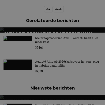
A4
Audi
Gerelateerde berichten
AUDI A2 E-TRON MIKT OP VERBRUIK VAN
12,8 KWH PER 100 KILOMETER
Nieuw topmodel van Audi – Audi Q9 haalt alles
uit de kast
30 jul
Audi A6 Allroad (2026) krijgt voor het eerst plug-
in hybride aandrijflijn
16 jun
Nieuwste berichten
MET KORTING NAAR EV EXPERIENCE 2026?