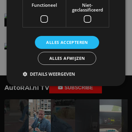
Functioneel
Niet-
geclassificeerd
Audi A2 e-Tron mikt op verbruik van 12,8 kWh
per 100 kilometer
4 aug
ALLES ACCEPTEREN
Elektrische Geely E2 (tijdelijk) net zo goedkoop
als een Renault Twingo
4 aug
ALLES AFWIJZEN
DETAILS WEERGEVEN
AutoRAI.nl TV
SUBSCRIBE
Strikt noodzakelijk
Prestatie
Targeting
Functioneel
Niet-geclassificeerd
Strikt noodzakelijke cookies maken de
kernfunctionaliteiten van de website mogelijk, zoals
gebruikersaanmelding en accountbeheer. De
website kan niet goed worden gebruikt zonder de