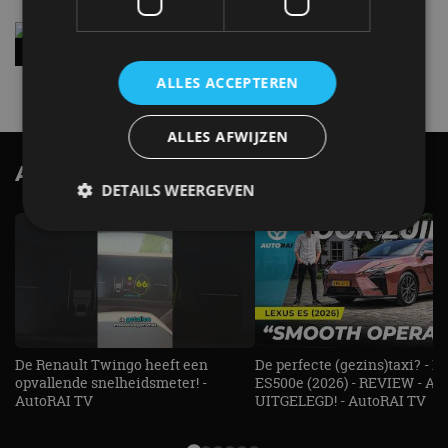
Vernieuwde Hyundai Ioniq 6 rijdt tot 680
kilometer en wordt goedkoper
4 aug
ALLES ACCEPTEREN
ALLES AFWIJZEN
AutoRAI.nl TV
SUBSCRIBE
DETAILS WEERGEVEN
Strikt noodzakelijk
Prestatie
Targeting
Functioneel
Niet-geclassificeerd
Strikt noodzakelijke cookies maken de
kernfunctionaliteiten van de website mogelijk, zoals
De Renault Twingo heeft een
De perfecte (gezins)taxi? - 
gebruikersaanmelding en accountbeheer. De
opvallende snelheidsmeter! -
ES500e (2026) - REVIEW - AL
website kan niet goed worden gebruikt zonder de
AutoRAI TV
UITGELEGD! - AutoRAI TV
strikt noodzakelijke cookies.
Aanbieder
/
Naam
Vervaldatum
Omschrijv
Domein