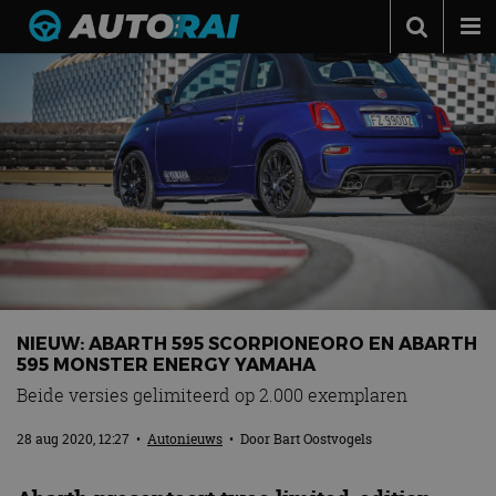
Autonieuws
Podcast
Autotests
Automerken
Adverteren
Contact
MotorRAI.nl
NIEUW: ABARTH 595 SCORPIONEORO EN ABARTH
595 MONSTER ENERGY YAMAHA
Beide versies gelimiteerd op 2.000 exemplaren
28 aug 2020, 12:27
•
Autonieuws
• Door
Bart Oostvogels