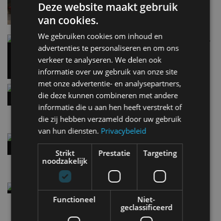
Deze website maakt gebruik
6 aug
van cookies.
We gebruiken cookies om inhoud en
Carbon fibre op je laadkabel: nergens voor nodig,
advertenties te personaliseren en om ons
en precies daarom geweldig
5 aug
verkeer te analyseren. We delen ook
informatie over uw gebruik van onze site
met onze advertentie- en analysepartners,
Hennessey Blackbird krijgt atmosferische V8 en
die deze kunnen combineren met andere
handbak: soms is eenvoud leuker
informatie die u aan hen heeft verstrekt of
5 aug
die zij hebben verzameld door uw gebruik
van hun diensten.
Privacybeleid
Audi A2 e-Tron mikt op verbruik van 12,8 kWh
per 100 kilometer
Strikt
Prestatie
Targeting
4 aug
noodzakelijk
Elektrische Geely E2 (tijdelijk) net zo goedkoop
als een Renault Twingo
Functioneel
Niet-
geclassificeerd
4 aug