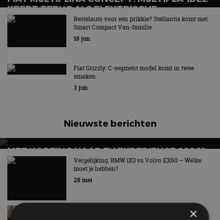
KEERT TERUG ALS ELEKTRISCHE
VIERZITTER
Bestelauto voor een prikkie? Stellantis komt met
Smart Compact Van-familie
Een geinig karretje
18 jun
Fiat Grizzly: C-segment model komt in twee
smaken
3 jun
Nieuwste berichten
MET KORTING NAAR EV EXPERIENCE 2026?
AUTORAI REGELT HET!
Vergelijking: BMW iX3 vs Volvo EX60 – Welke
moet je hebben?
EV Experience 2026 van 24 tot 26 september
28 mei
Lamborghini Revuelto eert 60 jaar Miura met
×
speciale editie