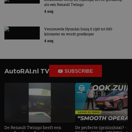
maand
gebruikt door
gezien voordat hij de
als een Renault Twingo
Google Analytics
genoemde website
om de sessiestatus
4 aug
bezocht.
te behouden.
Vernieuwde Hyundai Ioniq 6 rijdt tot 680
kilometer en wordt goedkoper
4 aug
AutoRAI.nl TV
SUBSCRIBE
De Renault Twingo heeft een
De perfecte (gezins)taxi? - 