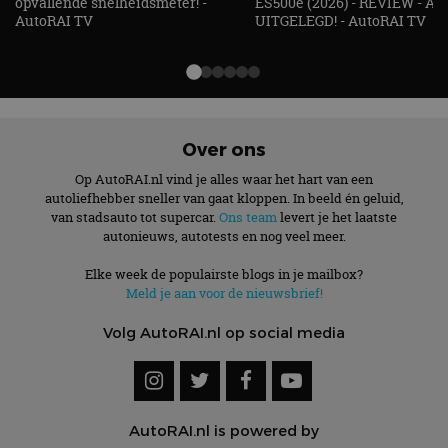
opvallende snelheidsmeter! -
ES500e (2026) - REVIEW - AL
AutoRAI TV
UITGELEGD! - AutoRAI TV
Over ons
Op AutoRAI.nl vind je alles waar het hart van een
autoliefhebber sneller van gaat kloppen. In beeld én geluid,
van stadsauto tot supercar.
Ons team
levert je het laatste
autonieuws, autotests en nog veel meer.
Elke week de populairste blogs in je mailbox?
Meld je aan voor de nieuwsbrief!
Volg AutoRAI.nl op social media
AutoRAI.nl is powered by