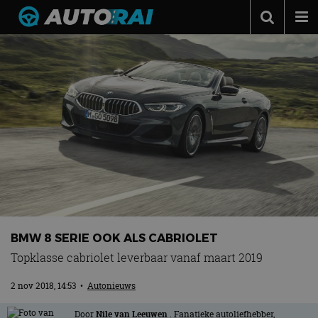
Autonieuws
Podcast
Autotests
Automerken
Adverteren
Contact
MotorRAI.nl
BMW 8 SERIE OOK ALS CABRIOLET
Topklasse cabriolet leverbaar vanaf maart 2019
2 nov 2018, 14:53
•
Autonieuws
Door
Nile van Leeuwen
. Fanatieke autoliefhebber,