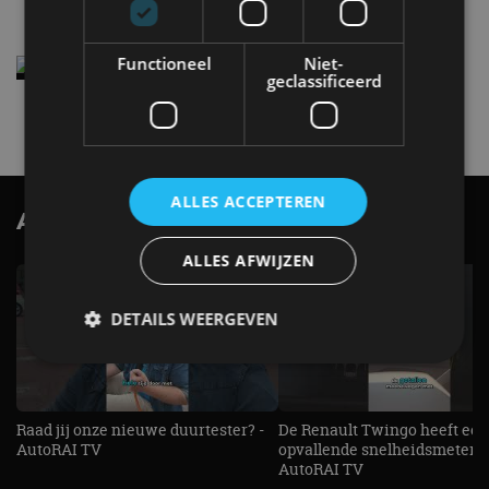
Functioneel
Niet-
Elektrische Geely E2 (tijdelijk) net zo goedkoop
geclassificeerd
als een Renault Twingo
4 aug
ALLES ACCEPTEREN
AutoRAI.nl TV
SUBSCRIBE
ALLES AFWIJZEN
DETAILS WEERGEVEN
Strikt noodzakelijk
Prestatie
Targeting
Raad jij onze nieuwe duurtester? -
De Renault Twingo heeft een
Functioneel
Niet-geclassificeerd
AutoRAI TV
opvallende snelheidsmeter! -
AutoRAI TV
Strikt noodzakelijke cookies maken de