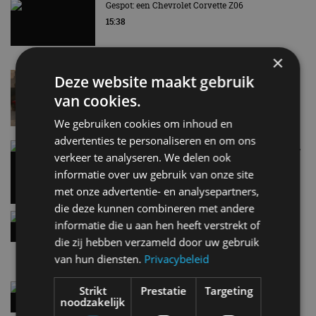
Gespot: een Chevrolet Corvette Z06
15:38
×
Lamborghini Revuelto eert 60 jaar Miura met
Deze website maakt gebruik
speciale editie
van cookies.
6 aug
We gebruiken cookies om inhoud en
advertenties te personaliseren en om ons
Carbon fibre op je laadkabel: nergens voor nodig,
verkeer te analyseren. We delen ook
en precies daarom geweldig
informatie over uw gebruik van onze site
5 aug
met onze advertentie- en analysepartners,
die deze kunnen combineren met andere
Hennessey Blackbird krijgt atmosferische V8 en
informatie die u aan hen heeft verstrekt of
handbak: soms is eenvoud leuker
die zij hebben verzameld door uw gebruik
5 aug
van hun diensten.
Privacybeleid
Audi A2 e-Tron mikt op verbruik van 12,8 kWh
Strikt
Prestatie
Targeting
per 100 kilometer
noodzakelijk
4 aug