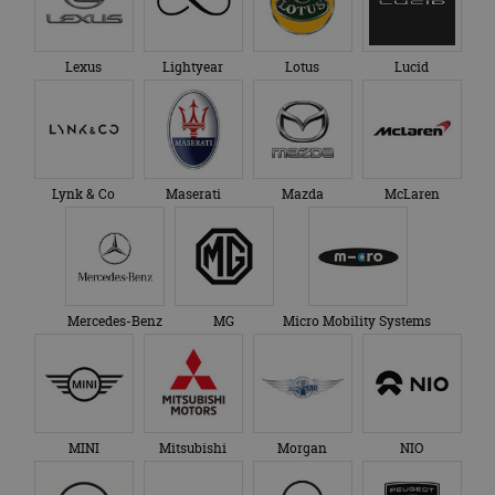
Lexus
Lightyear
Lotus
Lucid
Lynk & Co
Maserati
Mazda
McLaren
Mercedes-Benz
MG
Micro Mobility Systems
MINI
Mitsubishi
Morgan
NIO