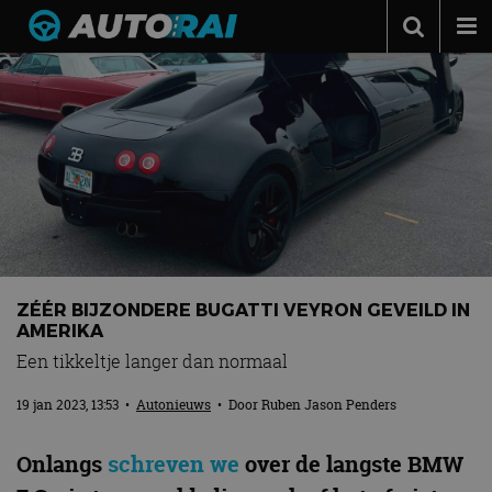
Autonieuws
Podcast
Autotests
Automerken
Adverteren
Contact
ZÉÉR BIJZONDERE BUGATTI VEYRON GEVEILD IN
MotorRAI.nl
AMERIKA
Een tikkeltje langer dan normaal
19 jan 2023, 13:53
•
Autonieuws
• Door
Ruben Jason Penders
Onlangs
schreven we
over de langste BMW